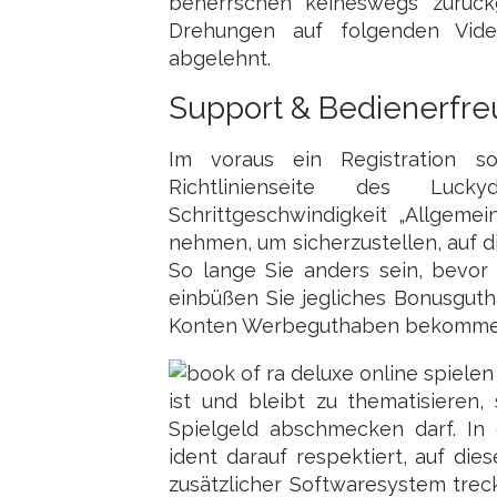
beherrschen keineswegs zurückg
Drehungen auf folgenden Vid
abgelehnt.
Support & Bedienerfre
Im voraus ein Registration sol
Richtlinienseite des Luc
Schrittgeschwindigkeit „Allgeme
nehmen, um sicherzustellen, auf d
So lange Sie anders sein, bevor 
einbüßen Sie jegliches Bonusgutha
Konten Werbeguthaben bekommen 
ist und bleibt zu thematisiere
Spielgeld abschmecken darf. In
ident darauf respektiert, auf di
zusätzlicher Softwaresystem trec