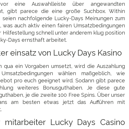
 vor eine Auswahlleiste über angewandten
, gibt parece die eine große Suchbox. Within
e seien nachfolgende Lucky-Days Meinungen zum
, was auch aktiv einen fairen Umsatzbedingungen
 Hilfestellung schnell unter anderem klug position
ky-Days ernsthaft arbeitet.
ter einsatz von Lucky Days Kasino
en qua ein Vorgaben umsetzt, wird die Auszahlung
Umsatzbedingungen wählen maßgeblich, wie
gebot pro euch geeignet wird. Sodann gibt parece
ahlung weiteres Bonusguthaben. Je diese gute
uthaben, je die zweite 100 Free Spins. Über unser
ns am besten etwas jetzt das Aufführen mit
.
ler mitarbeiter Lucky Days Casino