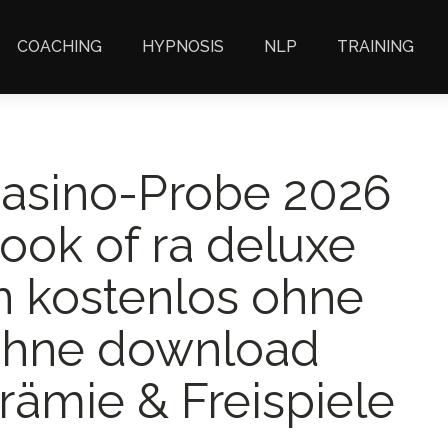
COACHING
HYPNOSIS
NLP
TRAINING
asino-Probe 2026
book of ra deluxe
n kostenlos ohne
hne download
rämie & Freispiele