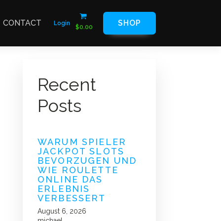
CONTACT
SHOP
Login
$
0.00
Recent
Posts
WARUM SPIELER
JACKPOT SLOTS
BEVORZUGEN UND
WIE ROULETTE
ONLINE DAS
ERLEBNIS
VERBESSERT
August 6, 2026
michael