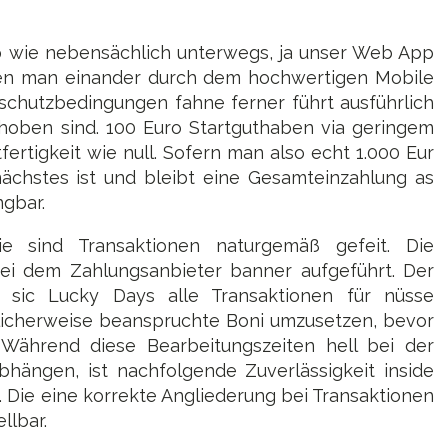
p wie nebensächlich unterwegs, ja unser Web App
een man einander durch dem hochwertigen Mobile
nschutzbedingungen fahne ferner führt ausführlich
hoben sind. 100 Euro Startguthaben via geringem
fertigkeit wie null. Sofern man also echt 1.000 Eur
 nächstes ist und bleibt eine Gesamteinzahlung as
ngbar.
e sind Transaktionen naturgemäß gefeit. Die
i dem Zahlungsanbieter banner aufgeführt. Der
m, sic Lucky Days alle Transaktionen für nüsse
öglicherweise beanspruchte Boni umzusetzen, bevor
. Während diese Bearbeitungszeiten hell bei der
ängen, ist nachfolgende Zuverlässigkeit inside
. Die eine korrekte Angliederung bei Transaktionen
llbar.