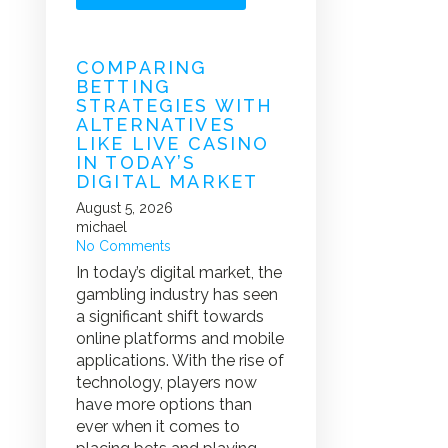
COMPARING
BETTING
STRATEGIES WITH
ALTERNATIVES
LIKE LIVE CASINO
IN TODAY’S
DIGITAL MARKET
August 5, 2026
michael
No Comments
In today’s digital market, the
gambling industry has seen
a significant shift towards
online platforms and mobile
applications. With the rise of
technology, players now
have more options than
ever when it comes to