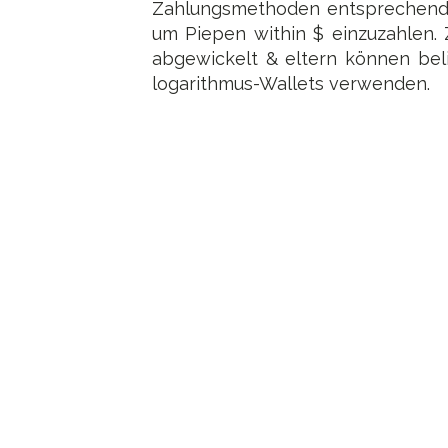
Zahlungsmethoden entsprechend 
um Piepen within $ einzuzahlen. 
abgewickelt & eltern können bel
logarithmus-Wallets verwenden.