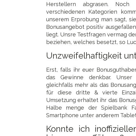
Herstellern abgrasen. Noch
verschiedenen Kategorien kommt
unserem Erprobung man sagt, si
Bonusangebot positiv ausgefallen
liegt. Unsre Testfragen vermag der
beziehen, welches besetzt, so Luc
Unzweifelhaftigkeit un
Erst, falls ihr euer Bonusguthab
das Gewinne denkbar. Unser 
gleichfalls mehr als das Bonusan
für diese dritte & vierte Einz
Umsetzung erhaltet ihr das Bonusg
Halbe menge der Spielbank Fa
Smartphone unter anderem Tablet
Konnte ich inoffiziel