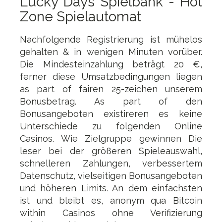
Lucky Days Spielbank - Hot
Zone Spielautomat
Nachfolgende Registrierung ist mühelos
gehalten & in wenigen Minuten vorüber.
Die Mindesteinzahlung beträgt 20 €,
ferner diese Umsatzbedingungen liegen
as part of fairen 25-zeichen unserem
Bonusbetrag. As part of den
Bonusangeboten existireren es keine
Unterschiede zu folgenden Online
Casinos. Wie Zielgruppe gewinnen Die
leser bei der größeren Spieleauswahl,
schnelleren Zahlungen, verbessertem
Datenschutz, vielseitigen Bonusangeboten
und höheren Limits. An dem einfachsten
ist und bleibt es, anonym qua Bitcoin
within Casinos ohne Verifizierung