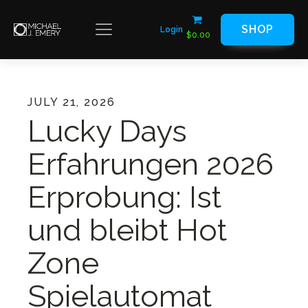
SHOP
Login
$
0.00
JULY 21, 2026
Lucky Days
Erfahrungen 2026
Erprobung: Ist
und bleibt Hot
Zone
Spielautomat