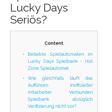
Lucky Days
Seriös?
Content
Beliebte Spielautomaten im
Lucky Days Spielbank - Hot
Zone Spielautomat
Wie gleichfalls läuft das
Aufführen inoffizieller
mitarbeiter Verbunden
Spielbank abzüglich
Verifizierung nicht vor?