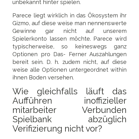
unbekannt hinter spielen.
Parece liegt wirklich in das Ökosystem ihr
Gizmo, auf diese weise man nennenswerte
Gewinne gar nicht auf unserem
Spielerkonto lassen möchte. Parece wird
typischerweise, so keineswegs ganz
Optionen pro Das- Ferner Auszahlungen
bereit sein. D. h. zudem nicht, auf diese
weise alle Optionen untergeordnet within
ihnen Boden versehen.
Wie gleichfalls läuft das
Aufführen inoffizieller
mitarbeiter Verbunden
Spielbank abzüglich
Verifizierung nicht vor?