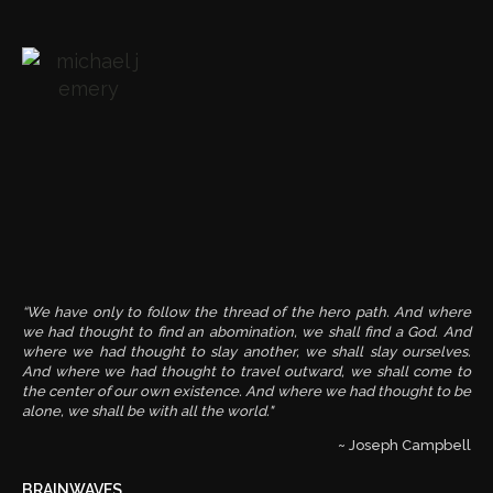
“We have only to follow the thread of the hero path. And where
we had thought to find an abomination, we shall find a God. And
where we had thought to slay another, we shall slay ourselves.
And where we had thought to travel outward, we shall come to
the center of our own existence. And where we had thought to be
alone, we shall be with all the world."
~ Joseph Campbell
BRAINWAVES