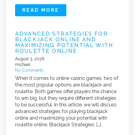
READ MORE
ADVANCED STRATEGIES FOR
BLACKJACK ONLINE AND
MAXIMIZING POTENTIAL WITH
ROULETTE ONLINE
August 3, 2026
michael
No Comments
When it comes to online casino games, two of
the most popular options are blackjack and
roulette. Both games offer players the chance
to win big, but they require different strategies
to be successful. In this article, we will discuss
advanced strategies for playing blackjack
online and maximizing your potential with
roulette online. Blackjack Strategies: […]