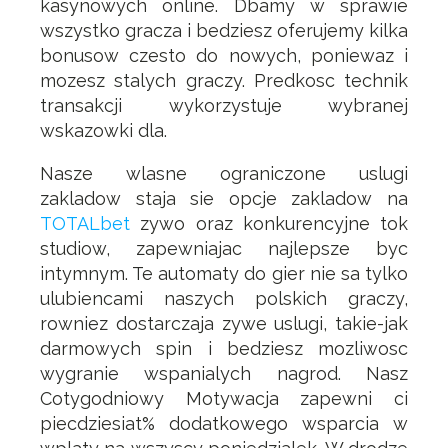
kasynowych online. Dbamy w sprawie
wszystko gracza i bedziesz oferujemy kilka
bonusow czesto do nowych, poniewaz i
mozesz stalych graczy. Predkosc technik
transakcji wykorzystuje wybranej
wskazowki dla.
Nasze wlasne ograniczone uslugi
zakladow staja sie opcje zakladow na
TOTALbet
zywo oraz konkurencyjne tok
studiow, zapewniajac najlepsze byc
intymnym. Te automaty do gier nie sa tylko
ulubiencami naszych polskich graczy,
rowniez dostarczaja zywe uslugi, takie-jak
darmowych spin i bedziesz mozliwosc
wygranie wspanialych nagrod. Nasz
Cotygodniowy Motywacja zapewni ci
piecdziesiat% dodatkowego wsparcia w