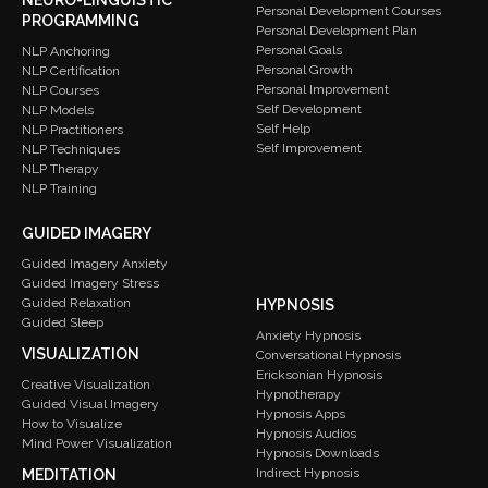
Personal Development Courses
PROGRAMMING
Personal Development Plan
Personal Goals
NLP Anchoring
Personal Growth
NLP Certification
Personal Improvement
NLP Courses
Self Development
NLP Models
Self Help
NLP Practitioners
Self Improvement
NLP Techniques
NLP Therapy
NLP Training
GUIDED IMAGERY
Guided Imagery Anxiety
Guided Imagery Stress
Guided Relaxation
HYPNOSIS
Guided Sleep
Anxiety Hypnosis
VISUALIZATION
Conversational Hypnosis
Ericksonian Hypnosis
Creative Visualization
Hypnotherapy
Guided Visual Imagery
Hypnosis Apps
How to Visualize
Hypnosis Audios
Mind Power Visualization
Hypnosis Downloads
Indirect Hypnosis
MEDITATION