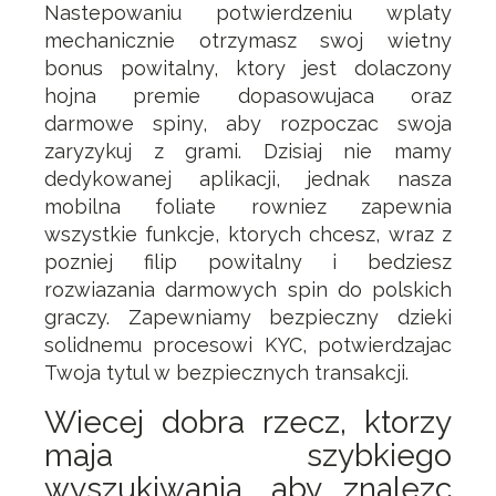
Nastepowaniu potwierdzeniu wplaty
mechanicznie otrzymasz swoj wietny
bonus powitalny, ktory jest dolaczony
hojna premie dopasowujaca oraz
darmowe spiny, aby rozpoczac swoja
zaryzykuj z grami. Dzisiaj nie mamy
dedykowanej aplikacji, jednak nasza
mobilna foliate rowniez zapewnia
wszystkie funkcje, ktorych chcesz, wraz z
pozniej filip powitalny i bedziesz
rozwiazania darmowych spin do polskich
graczy. Zapewniamy bezpieczny dzieki
solidnemu procesowi KYC, potwierdzajac
Twoja tytul w bezpiecznych transakcji.
Wiecej dobra rzecz, ktorzy
maja szybkiego
wyszukiwania, aby znalezc