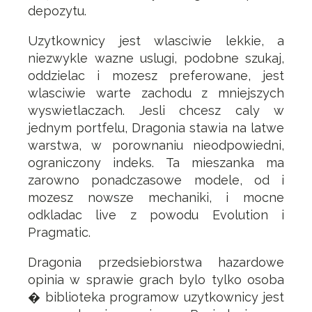
depozytu.
Uzytkownicy jest wlasciwie lekkie, a
niezwykle wazne uslugi, podobne szukaj,
oddzielac i mozesz preferowane, jest
wlasciwie warte zachodu z mniejszych
wyswietlaczach. Jesli chcesz caly w
jednym portfelu, Dragonia stawia na latwe
warstwa, w porownaniu nieodpowiedni,
ograniczony indeks. Ta mieszanka ma
zarowno ponadczasowe modele, od i
mozesz nowsze mechaniki, i mocne
odkladac live z powodu Evolution i
Pragmatic.
Dragonia przedsiebiorstwa hazardowe
opinia w sprawie grach bylo tylko osoba
� biblioteka programow uzytkownicy jest