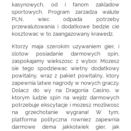
kasynowych, od i fanom zakladow
sportowych. Program zarzadza walute
PLN, wiec odpada potrzeby
przewalutowania i dodatkowe bedzie cie
kosztowac w to zaangazowany krawedz.
Ktorzy maja szerokim uzywaniem gier, i
slotow posiadanie darmowych spin,
zaspokajamy wiekszosc z wybor. Mozesz
sie tego spodziewac wietny dodatkowy
powitalny, wraz z pakiet powitalny, ktory
zapewnia latwe nagrody w nowych graczy.
Dolacz do wy na Dragonia Casino, w
ktorym ludzie spin na wejdz darmowych
potrzebuje ekscytacje i mozesz mozliwosc
na grzechotanie wygrana! W tym,
platforma polityczna rowniez zapewnia
darmowe dema jakkolwiek gier, jak