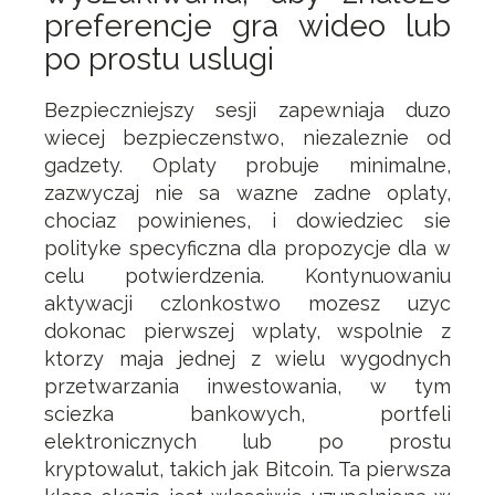
preferencje gra wideo lub
po prostu uslugi
Bezpieczniejszy sesji zapewniaja duzo
wiecej bezpieczenstwo, niezaleznie od
gadzety. Oplaty probuje minimalne,
zazwyczaj nie sa wazne zadne oplaty,
chociaz powinienes, i dowiedziec sie
polityke specyficzna dla propozycje dla w
celu potwierdzenia. Kontynuowaniu
aktywacji czlonkostwo mozesz uzyc
dokonac pierwszej wplaty, wspolnie z
ktorzy maja jednej z wielu wygodnych
przetwarzania inwestowania, w tym
sciezka bankowych, portfeli
elektronicznych lub po prostu
kryptowalut, takich jak Bitcoin. Ta pierwsza