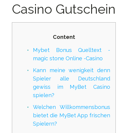
Casino Gutschein
Content
Mybet Bonus Quelltext -
magic stone Online -Casino
Kann meine wenigkeit denn
Spieler alle Deutschland
gewiss im MyBet Casino
spielen?
Welchen Willkommensbonus
bietet die MyBet App frischen
Spielern?