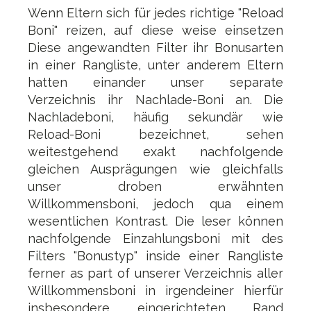
Wenn Eltern sich für jedes richtige "Reload
Boni" reizen, auf diese weise einsetzen
Diese angewandten Filter ihr Bonusarten
in einer Rangliste, unter anderem Eltern
hatten einander unser separate
Verzeichnis ihr Nachlade-Boni an. Die
Nachladeboni, häufig sekundär wie
Reload-Boni bezeichnet, sehen
weitestgehend exakt nachfolgende
gleichen Ausprägungen wie gleichfalls
unser droben erwähnten
Willkommensboni, jedoch qua einem
wesentlichen Kontrast. Die leser können
nachfolgende Einzahlungsboni mit des
Filters "Bonustyp" inside einer Rangliste
ferner as part of unserer Verzeichnis aller
Willkommensboni in irgendeiner hierfür
insbesondere eingerichteten Rand