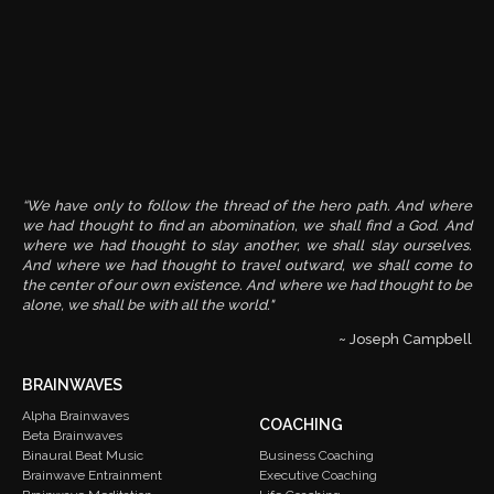
“We have only to follow the thread of the hero path. And where
we had thought to find an abomination, we shall find a God. And
where we had thought to slay another, we shall slay ourselves.
And where we had thought to travel outward, we shall come to
the center of our own existence. And where we had thought to be
alone, we shall be with all the world."
~ Joseph Campbell
BRAINWAVES
Alpha Brainwaves
COACHING
Beta Brainwaves
Binaural Beat Music
Business Coaching
Brainwave Entrainment
Executive Coaching