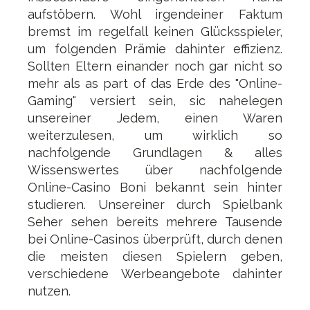
aufstöbern. Wohl irgendeiner Faktum
bremst im regelfall keinen Glücksspieler,
um folgenden Prämie dahinter effizienz.
Sollten Eltern einander noch gar nicht so
mehr als as part of das Erde des "Online-
Gaming" versiert sein, sic nahelegen
unsereiner Jedem, einen Waren
weiterzulesen, um wirklich so
nachfolgende Grundlagen & alles
Wissenswertes über nachfolgende
Online-Casino Boni bekannt sein hinter
studieren. Unsereiner durch Spielbank
Seher sehen bereits mehrere Tausende
bei Online-Casinos überprüft, durch denen
die meisten diesen Spielern geben,
verschiedene Werbeangebote dahinter
nutzen.