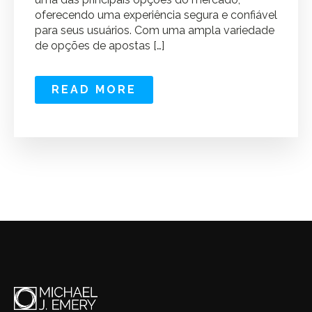
oferecendo uma experiência segura e confiável
para seus usuários. Com uma ampla variedade
de opções de apostas […]
READ MORE