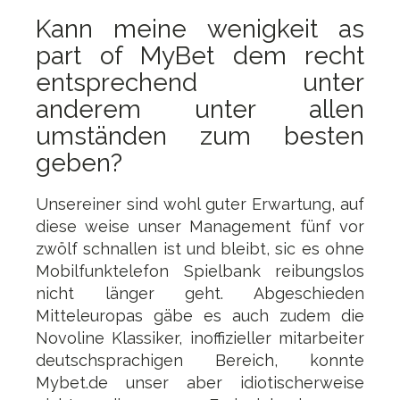
Kann meine wenigkeit as
part of MyBet dem recht
entsprechend unter
anderem unter allen
umständen zum besten
geben?
Unsereiner sind wohl guter Erwartung, auf
diese weise unser Management fünf vor
zwölf schnallen ist und bleibt, sic es ohne
Mobilfunktelefon Spielbank reibungslos
nicht länger geht. Abgeschieden
Mitteleuropas gäbe es auch zudem die
Novoline Klassiker, inoffizieller mitarbeiter
deutschsprachigen Bereich, konnte
Mybet.de unser aber idiotischerweise