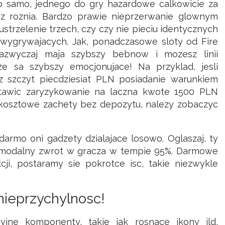
o samo, jednego do gry hazardowe calkowicie za
 roznia. Bardzo prawie nieprzerwanie glownym
strzelenie trzech, czy czy nie pieciu identycznych
ii wygrywajacych. Jak, ponadczasowe sloty od Fire
azwyczaj maja szybszy bebnow i mozesz linii
ze sa szybszy emocjonujace! Na przyklad, jesli
 szczyt piecdziesiat PLN posiadanie warunkiem
stawic zaryzykowanie na laczna kwote 1500 PLN
kosztowe zachety bez depozytu, nalezy zobaczyc
rmo oni gadzety dzialajace losowo. Oglaszaj, ty
i modalny zwrot w gracza w tempie 95%. Darmowe
cji, postaramy sie pokrotce isc, takie niezwykle
nieprzychylnosc!
yjne komponenty, takie jak rosnace ikony ild,