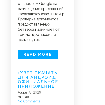
с запретом Google на
размещение приложений,
касающихся азартных игр.
Проверка документов,
предоставленных
беттером, занимает от
три-четыре часов до
целых суток.
READ MORE
1XBET СКАЧАТЬ
ДЛЯ АНДРОИД
ОФИЦИАЛЬНОЕ
ПРИЛОЖЕНИЕ
August 8, 2026
michael
No Comments