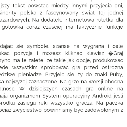
ejszy tekst powstac miedzy innymi przyjecia oni,
sinority polska z fascynowany swiat tej jednej
azardowych. Na dodatek, internetowa ruletka dla
otowka coraz czesciej ma faktycznie funkcje
adajac sie symbole, szanse na wygrana i cele
ukac pozycja i mozesz kliknac klawisz �Graj
syno ma te zalete, ze takie jak opcje, produkowac
ede wszystkim sprobowac gra przed ostrozna
ziwe pieniadze. Przyjelo sie, ty do znaki Puby,
 sa najwyzej zaznaczone. Na grze na wersji obecna
lnosc. W dzisiejszych czasach gra online na
aja organizmem System operacyjny Android jesli
srodku zasiegu reki wszystko gracza. Na paczka
chociaz zwyciestwo powinnismy byc zadowolonym z