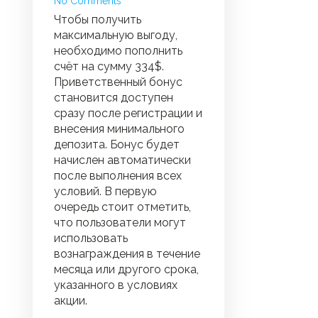
No Comments
Чтобы получить
максимальную выгоду,
необходимо пополнить
счёт на сумму 334$.
Приветственный бонус
становится доступен
сразу после регистрации и
внесения минимального
депозита. Бонус будет
начислен автоматически
после выполнения всех
условий. В первую
очередь стоит отметить,
что пользователи могут
использовать
вознаграждения в течение
месяца или другого срока,
указанного в условиях
акции.