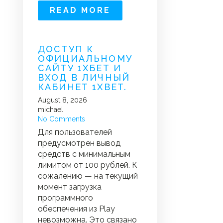
READ MORE
ДОСТУП К
ОФИЦИАЛЬНОМУ
САЙТУ 1ХБЕТ И
ВХОД В ЛИЧНЫЙ
КАБИНЕТ 1XBET.
August 8, 2026
michael
No Comments
Для пользователей
предусмотрен вывод
средств с минимальным
лимитом от 100 рублей. К
сожалению — на текущий
момент загрузка
программного
обеспечения из Play
невозможна. Это связано