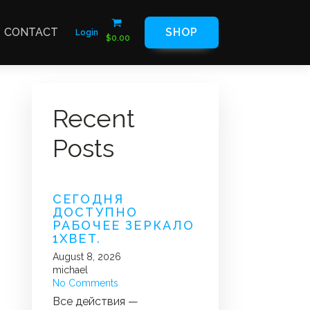
CONTACT
SHOP
Login
$
0.00
Recent
Posts
СЕГОДНЯ
ДОСТУПНО
РАБОЧЕЕ ЗЕРКАЛО
1XBET.
August 8, 2026
michael
No Comments
Все действия —