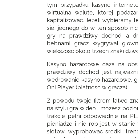
tym przypadku kasyno interne
wirtualna walute, ktorej podaz
kapitalizowac. Jezeli wybieramy 
sie, jednego do w ten sposob nic
gry na prawdziwy dochod, a dru
bebnami gracz wygrywal glowna 
wiekszosc okolo trzech znaki dzw
Kasyno hazardowe daza na obst
prawdziwy dochod jest najwaznie
wedrowanie kasyno hazardowe, g
Oni Player (platnosc w gracza).
Z powodu twoje filtrom latwo zn
na stylu gra wideo i mozesz poziom
trakcie pelni odpowiednie na PL,
pieniadze i nie rob jest w stani
slotow, wyprobowac srodki, tre