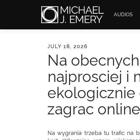
AUDIOS
JULY 18, 2026
Na obecnych
najprosciej i
ekologicznie
zagrac onlin
Na wygrania trzeba tu trafic na 