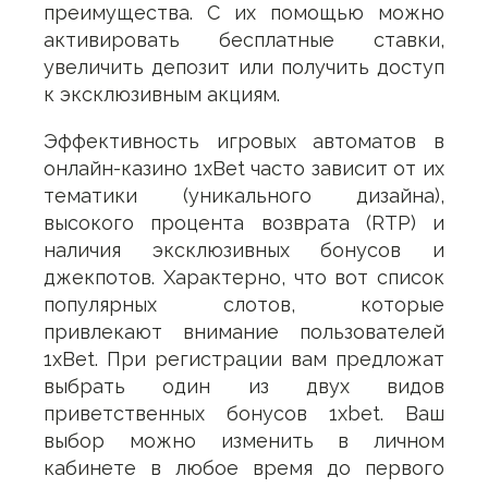
преимущества. С их помощью можно
активировать бесплатные ставки,
увеличить депозит или получить доступ
к эксклюзивным акциям.
Эффективность игровых автоматов в
онлайн-казино 1xBet часто зависит от их
тематики (уникального дизайна),
высокого процента возврата (RTP) и
наличия эксклюзивных бонусов и
джекпотов. Характерно, что вот список
популярных слотов, которые
привлекают внимание пользователей
1xBet. При регистрации вам предложат
выбрать один из двух видов
приветственных бонусов 1xbet. Ваш
выбор можно изменить в личном
кабинете в любое время до первого