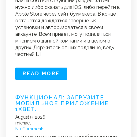
найти соответствующий раздел. Затем
нужно либо скачать для iOS, либо перейти в
Apple Store через сайт букмекера. В конце
останется дождаться завершения
установки и авторизоваться в своем
аккаунте. Всем привет, могу поделиться
мнением о данной компании и в целом о
других. Держитесь от них подальше, ведь
честный […]
READ MORE
ФУНКЦИОНАЛ: ЗАГРУЗИТЕ
МОБИЛЬНОЕ ПРИЛОЖЕНИЕ
1XBET.
August 9, 2026
michael
No Comments
Вы можете столкнуться с проблемами при