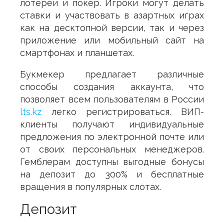
лотереи и покер. Игроки могут делать
ставки и участвовать в азартных играх
как на десктопной версии, так и через
приложение или мобильный сайт на
смартфонах и планшетах.
Букмекер предлагает различные
способы создания аккаунта, что
позволяет всем пользователям в России
lts.kz
легко регистрироваться. ВИП-
клиенты получают индивидуальные
предложения по электронной почте или
от своих персональных менеджеров.
Гемблерам доступны выгодные бонусы
на депозит до 300% и бесплатные
вращения в популярных слотах.
Депозит