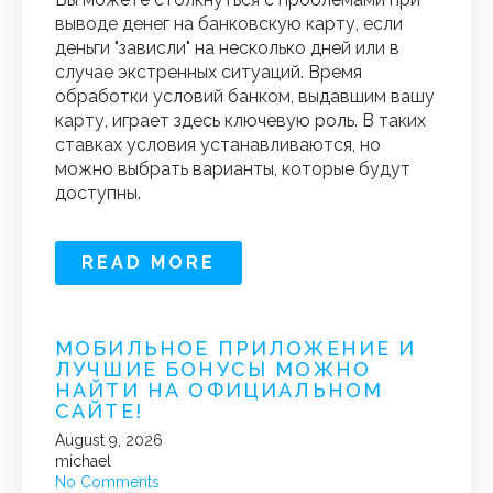
выводе денег на банковскую карту, если
деньги "зависли" на несколько дней или в
случае экстренных ситуаций. Время
обработки условий банком, выдавшим вашу
карту, играет здесь ключевую роль. В таких
ставках условия устанавливаются, но
можно выбрать варианты, которые будут
доступны.
READ MORE
МОБИЛЬНОЕ ПРИЛОЖЕНИЕ И
ЛУЧШИЕ БОНУСЫ МОЖНО
НАЙТИ НА ОФИЦИАЛЬНОМ
САЙТЕ!
August 9, 2026
michael
No Comments