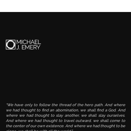
“We have only to follow the thread of the hero path. And where
we had thought to find an abomination, we shall find a God. And
where we had thought to slay another, we shall slay ourselves.
And where we had thought to travel outward, we shall come to
the center of our own existence. And where we had thought to be