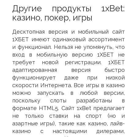
Другие продукты 1xBet:
казино, покер, игры
Десктопная версия и мобильный сайт
1ХБЕТ имеют одинаковый ассортимент
и функционал. Нельзя не упомянуть, что
вход в мобильную версию 1ХБЕТ не
требует новой регистрации. 1ХБЕТ
адаптированная версия быстро
функционирует даже при низкой
скорости Интернета. Все игры в казино
можно запускать в любой версии,
поскольку слоты разработаны в
формате HTML5. Сайт 1xBet предлагает
не только ставки на спорт (но и
азартные игры), такие как казино, лайв-
казино с настоящими дилерами,