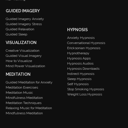
GUIDED IMAGERY
Guided Imagery Anxiety
Guided Imagery Stress
Guided Relaxation
HYPNOSIS
Guided Sleep
Anxiety Hypnosis
VISUALIZATION
Conversational Hypnosis
Ericksonian Hypnosis
Creative Visualization
Hypnotherapy
Guided Visual Imagery
Hypnosis Apps
How to Visualize
Hypnosis Audios
Mind Power Visualization
Hypnosis Downloads
Indirect Hypnosis
MEDITATION
Sleep Hypnosis
Guided Meditation for Anxiety
Self Hypnosis
Meditation Exercises
Stop Smoking Hypnosis
Meditation Music
Weight Loss Hypnosis
Mindfulness Meditation
Meditation Techniques
Relaxing Music for Meditation
Mindfulness Meditation