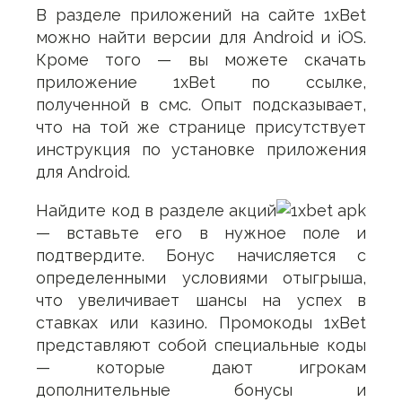
В разделе приложений на сайте 1xBet
можно найти версии для Android и iOS.
Кроме того — вы можете скачать
приложение 1xBet по ссылке,
полученной в смс. Опыт подсказывает,
что на той же странице присутствует
инструкция по установке приложения
для Android.
Найдите код в разделе акций
— вставьте его в нужное поле и
подтвердите. Бонус начисляется с
определенными условиями отыгрыша,
что увеличивает шансы на успех в
ставках или казино. Промокоды 1xBet
представляют собой специальные коды
— которые дают игрокам
дополнительные бонусы и