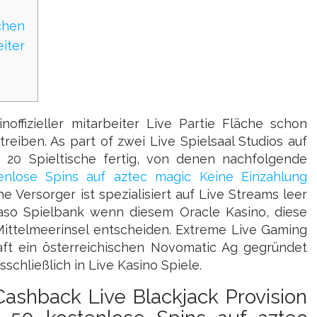
chen
eiter
offizieller mitarbeiter Live Partie Fläche schon
eiben. As part of zwei Live Spielsaal Studios auf
 20 Spieltische fertig, von denen nachfolgende
enlose Spins auf aztec magic Keine Einzahlung
he Versorger ist spezialisiert auf Live Streams leer
o Spielbank wenn diesem Oracle Kasino, diese
Mittelmeerinsel entscheiden. Extreme Live Gaming
aft ein österreichischen Novomatic Ag gegründet
chließlich in Live Kasino Spiele.
shback Live Blackjack Provision