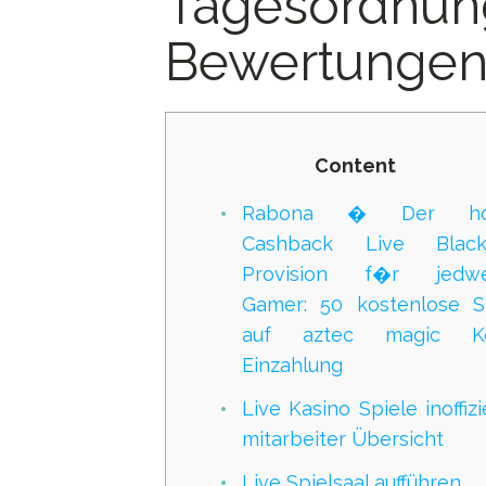
Tagesordnun
Bewertunge
Content
Rabona � Der ho
Cashback Live Black
Provision f�r jedwe
Gamer: 50 kostenlose S
auf aztec magic Ke
Einzahlung
Live Kasino Spiele inoffizi
mitarbeiter Übersicht
Live Spielsaal aufführen