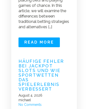
placing bets and playing
games of chance. In this
article, we will examine the
differences between
traditional betting strategies
and alternatives […]
READ MORE
HÄUFIGE FEHLER
BEI JACKPOT
SLOTS UND WIE
SPORTWETTEN
DAS
SPIELERLEBNIS
VERBESSERT
August 4, 2026
michael
No Comments