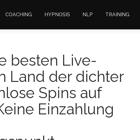
COACHING
HYPNOSIS
NLP
TRAINING
 besten Live-
n Land der dichter
nlose Spins auf
Keine Einzahlung