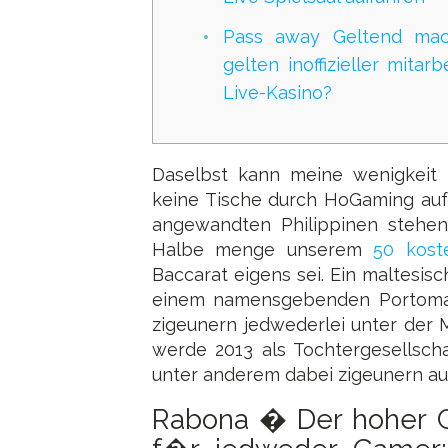
Pass away Geltend ma
gelten inoffizieller mitarb
Live-Kasino?
Daselbst kann meine wenigkeit in
keine Tische durch HoGaming auftr
angewandten Philippinen stehen
Halbe menge unserem
50 kost
Baccarat eigens sei.
Ein maltesisc
einem namensgebenden Portomas
zigeunern jedwederlei unter der 
werde 2013 als Tochtergesellsch
unter anderem dabei zigeunern auss
Rabona � Der hoher Ca