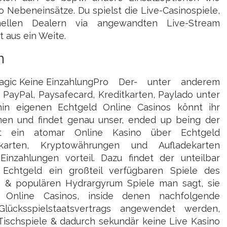
o Nebeneinsätze. Du spielst die Live-Casinospiele,
nellen Dealern via angewandten Live-Stream
t aus ein Weite.
n
Pro Der- unter anderem
 PayPal, Paysafecard, Kreditkarten, Paylado unter
hin eigenen Echtgeld Online Casinos könnt ihr
en und findet genau unser, ended up being der
nnt ein atomar Online Kasino über Echtgeld
tkarten, Kryptowährungen und Aufladekarten
inzahlungen vorteil. Dazu findet der unteilbar
 Echtgeld ein großteil verfügbaren Spiele des
n & populären Hydrargyrum Spiele man sagt, sie
de Online Casinos, inside denen nachfolgende
ücksspielstaatsvertrags angewendet werden,
 Tischspiele & dadurch sekundär keine Live Kasino