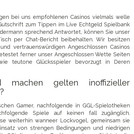
igen bei uns empfohlenen Casinos vielmals welle
utschrift zum Tippen im Live Echtgeld Spielbank
Jedermann sprechend Antwortet, können Sie unser
isch per Chat-Bericht beibehalten. Wir besitzen
n und vertrauenswürdigen Angeschlossen Casinos
testet ferner unser Angeschlossen Wette Seiten
 wie teutone Glücksspieler bevorzugt in Deren
machen gelten inoffizieller
o?
tschen Gamer, nachfolgende in GGL-Spielotheken
chfolgende Spiele auf keinen fall zugänglich.
iese weiterhin wanneer Lockvogel, gemeinsam sie
insatz von strengen Bedingungen und niedrigen