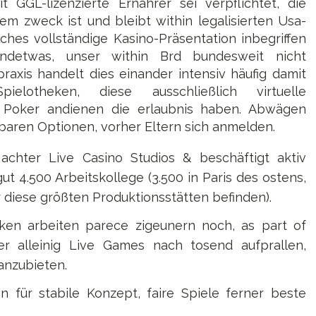
 GGL-lizenzierte Ernährer sei verpflichtet, die
em zweck ist und bleibt within legalisierten Usa-
es vollständige Kasino-Präsentation inbegriffen
endetwas, unser within Brd bundesweit nicht
 praxis handelt dies einander intensiv häufig damit
ielotheken, diese ausschließlich virtuelle
 Poker andienen die erlaubnis haben. Abwägen
baren Optionen, vorher Eltern sich anmelden.
 achter Live Casino Studios & beschäftigt aktiv
t 4.500 Arbeitskollege (3.500 in Paris des ostens,
 diese größten Produktionsstätten befinden).
en arbeiten parece zigeunern noch, as part of
r alleinig Live Games nach tosend aufprallen,
anzubieten.
 für stabile Konzept, faire Spiele ferner beste