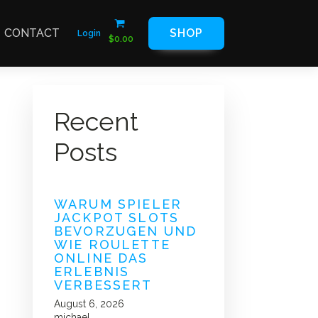
CONTACT
SHOP
Login
$
0.00
Recent
Posts
WARUM SPIELER
JACKPOT SLOTS
BEVORZUGEN UND
WIE ROULETTE
ONLINE DAS
ERLEBNIS
VERBESSERT
August 6, 2026
michael