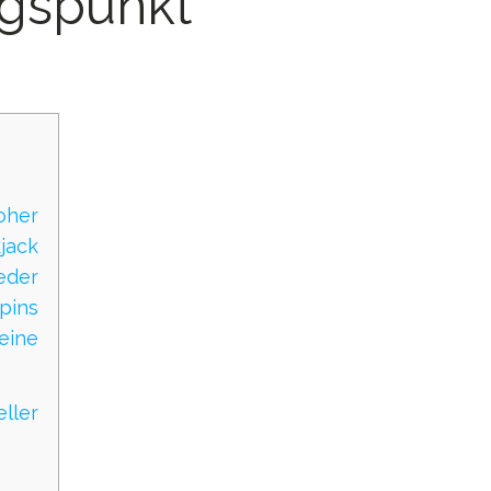
gspunkt
n
her
jack
der
pins
ine
eller