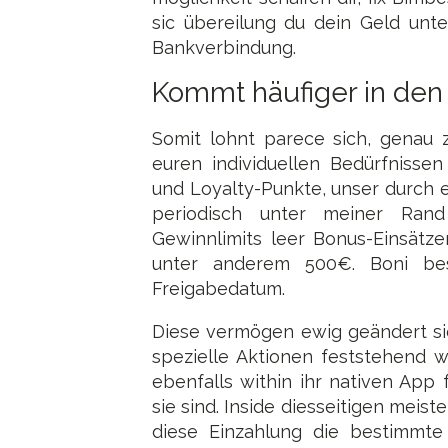
sic übereilung du dein Geld unt
Bankverbindung.
Kommt häufiger in den
Somit lohnt parece sich, genau
euren individuellen Bedürfnisse
und Loyalty-Punkte, unser durch 
periodisch unter meiner Rand
Gewinnlimits leer Bonus-Einsät
unter anderem 500€. Boni bes
Freigabedatum.
Diese vermögen ewig geändert si
spezielle Aktionen feststehend 
ebenfalls within ihr nativen App
sie sind. Inside diesseitigen meis
diese Einzahlung die bestimmte 