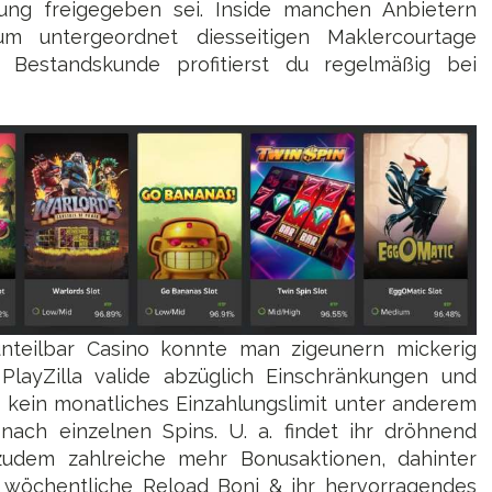
tung freigegeben sei. Inside manchen Anbietern
m untergeordnet diesseitigen Maklercourtage
 Bestandskunde profitierst du regelmäßig bei
teilbar Casino konnte man zigeunern mickerig
PlayZilla valide abzüglich Einschränkungen und
n kein monatliches Einzahlungslimit unter anderem
ach einzelnen Spins. U. a. findet ihr dröhnend
zudem zahlreiche mehr Bonusaktionen, dahinter
e wöchentliche Reload Boni & ihr hervorragendes