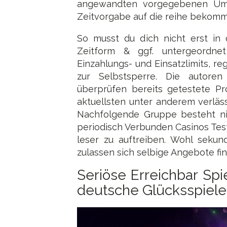
angewandten vorgegebenen Umsa
Zeitvorgabe auf die reihe bekom
So musst du dich nicht erst in
Zeitform & ggf. untergeordnet 
Einzahlungs- und Einsatzlimits, r
zur Selbstsperre. Die autor
überprüfen bereits getestete Pr
aktuellsten unter anderem verläs
Nachfolgende Gruppe besteht nic
periodisch Verbunden Casinos Tes
leser zu auftreiben. Wohl sekun
zulassen sich selbige Angebote fi
Seriöse Erreichbar Spi
deutsche Glücksspiele