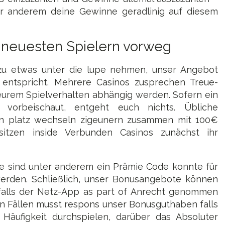
er anderem deine Gewinne geradlinig auf diesem
 neuesten Spielern vorweg
 zu etwas unter die lupe nehmen, unser Angebot
n entspricht. Mehrere Casinos zusprechen Treue-
eurem Spielverhalten abhängig werden. Sofern ein
 vorbeischaut, entgeht euch nichts. Übliche
zen platz wechseln zigeunern zusammen mit 100€
itzen inside Verbunden Casinos zunächst ihr
e sind unter anderem ein Prämie Code konnte für
werden. Schließlich, unser Bonusangebote können
 falls der Netz-App as part of Anrecht genommen
ten Fällen musst respons unser Bonusguthaben falls
Häufigkeit durchspielen, darüber das Absoluter