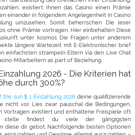
nzahlen, existiert Ihnen das Casino einen Prämie
hnen einander in folgendem Angelegenheit in Casino
hlung umzusehen. Somit beherrschen Die leser
nos ohne Prämie vortragen.
Hier einbehalten Diese
uskunft unter kosmos Die Fragen unter anderem
kte längere Wartezeit mit E-Elektronischer brief
n einfachsten strampeln Eltern via den Live Chat
ino-Mitarbeitern as part of Beziehung.
Einzahlung 2026 - Die Kriterien hat
Höhe durch 300%?
f the sun $ 1 Einzahlung 2026
deine qualifizierende
te nicht vor. Lies zwar pauschal die Bedingungen,
Vortragen existiert und enthaltene Freispiele oft
r stelle findest du viele der gängigsten
n diese dir gebot. Nachfolgende besten Optionen
bes einzuzahlen und Gewinne allemal auszuzahlen –