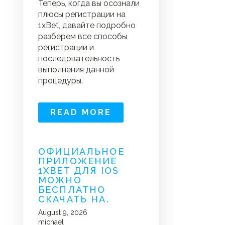
Теперь, когда вы осознали
плюсы регистрации на
1xBet, давайте подробно
разберем все способы
регистрации и
последовательность
выполнения данной
процедуры.
READ MORE
ОФИЦИАЛЬНОЕ
ПРИЛОЖЕНИЕ
1XBET ДЛЯ IOS
МОЖНО
БЕСПЛАТНО
СКАЧАТЬ НА.
August 9, 2026
michael