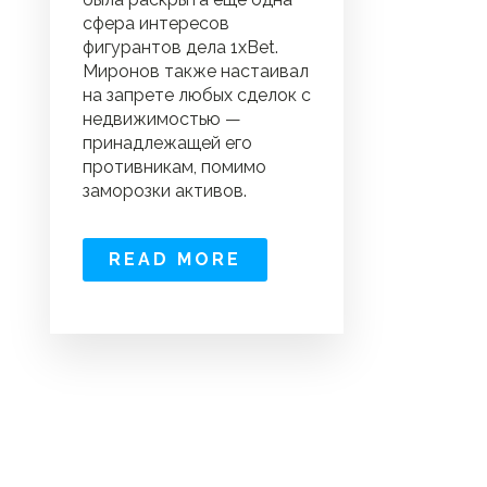
сфера интересов
фигурантов дела 1xBet.
Миронов также настаивал
на запрете любых сделок с
недвижимостью —
принадлежащей его
противникам, помимо
заморозки активов.
READ MORE