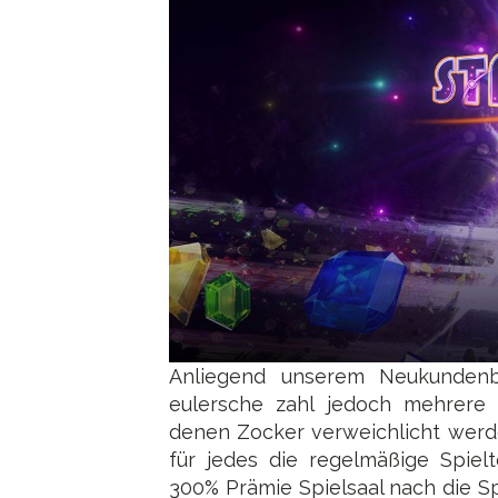
Anliegend unserem Neukundenbonu
eulersche zahl jedoch mehrere 
denen Zocker verweichlicht werde
für jedes die regelmäßige Spiel
300% Prämie Spielsaal nach die S