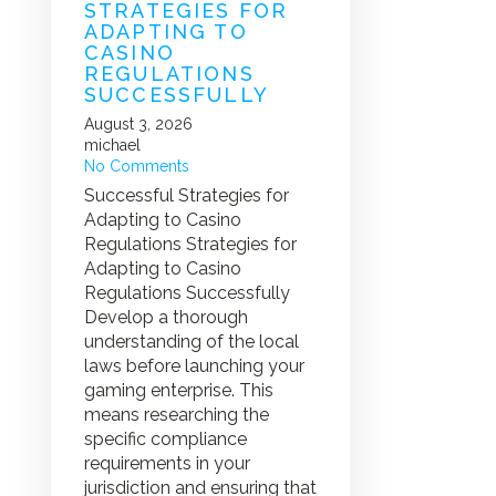
STRATEGIES FOR
ADAPTING TO
CASINO
REGULATIONS
SUCCESSFULLY
August 3, 2026
michael
No Comments
Successful Strategies for
Adapting to Casino
Regulations Strategies for
Adapting to Casino
Regulations Successfully
Develop a thorough
understanding of the local
laws before launching your
gaming enterprise. This
means researching the
specific compliance
requirements in your
jurisdiction and ensuring that