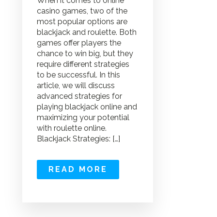
When it comes to online
casino games, two of the
most popular options are
blackjack and roulette. Both
games offer players the
chance to win big, but they
require different strategies
to be successful. In this
article, we will discuss
advanced strategies for
playing blackjack online and
maximizing your potential
with roulette online.
Blackjack Strategies: […]
READ MORE