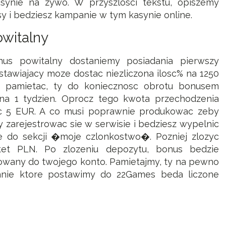
ynie na zywo. W przyszlosci tekstu, opiszemy
y i bedziesz kampanie w tym kasynie online.
witalny
us powitalny dostaniemy posiadania pierwszy
tawiajacy moze dostac niezliczona ilosc% na 1250
 pamietac, ty do koniecznosc obrotu bonusem
na 1 tydzien. Oprocz tego kwota przechodzenia
c 5 EUR. A co musi poprawnie produkowac zeby
y zarejestrowac sie w serwisie i bedziesz wypelnic
e do sekcji �moje czlonkostwo�. Pozniej zlozyc
tet PLN. Po zlozeniu depozytu, bonus bedzie
wany do twojego konto. Pamietajmy, ty na pewno
anie ktore postawimy do 22Games beda liczone