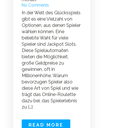
No Comments
In der Welt des Glücksspiels
gibt es eine Vielzahl von
Optionen, aus denen Spieler
wählen können. Eine
beliebte Wahl für viele
Spieler sind Jackpot Slots.
Diese Spielautomaten
bieten die Möglichkeit,
große Geldpreise zu
gewinnen, oft in
Millionenhöhe. Warum
bevorzugen Spieler also
diese Art von Spiel und wie
trägt das Online-Roulette
dazu bei, das Spielerlebnis
zu […]
READ MORE