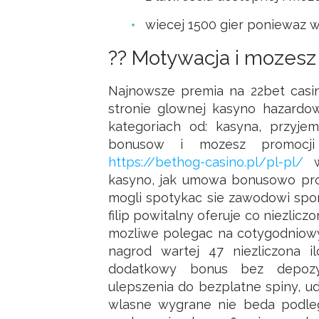
wiecej 1500 gier poniewaz w 
?? Motywacja i mozesz
Najnowsze premia na 22bet cas
stronie glownej kasyno hazardow
kategoriach od: kasyna, przyje
bonusow i mozesz promocji
https://bethog-casino.pl/pl-pl/
wa
kasyno, jak umowa bonusowo prom
mogli spotykac sie zawodowi sp
filip powitalny oferuje co niezlic
mozliwe polegac na cotygodniowy 
nagrod wartej 47 niezliczona 
dodatkowy bonus bez depozyt
ulepszenia do bezplatne spiny, u
wlasne wygrane nie beda podleg