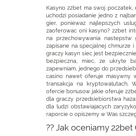
Kasyno 22bet ma swoj poczatek, c
uchodzi posiadanie jedno z najba
gier, poniewaz najlepszych usl
zaoferowac oni kasyno? 22bet int
na przechowywania nastepstw g
zapisane na specjalnej chmurze 
graczy kasyn siec jest bezpiecznie
bezpieczna, miec, ze ukryte b
zapewniam, jednego do przedsieb
casino nawet oferuje masywny w
transakcja na kryptowalutach.
ofercie bonusow jakie oferuje 22
dla graczy przedsiebiorstwa haz
dla ludzi obstawiajacych zaryzyko
raporcie o opiszemy w Was szczego
?? Jak oceniamy 22bet