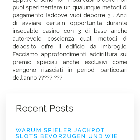
puoi sperimentare un qualunque metodi di
pagamento laddove vuoi deporre 3 . Anzi
di avviare certain opportunita durante
insecable casino con 3 di base anche
autorevole coscienza quali metodi di
deposito offre il edificio da imbroglio.
Facciamo approfondimenti addirittura sui
premio speciali anche esclusivi come
vengono rilasciati in periodi particolari
dell'anno ????? ???
Recent Posts
WARUM SPIELER JACKPOT
SLOTS BEVORZUGEN UND WIE