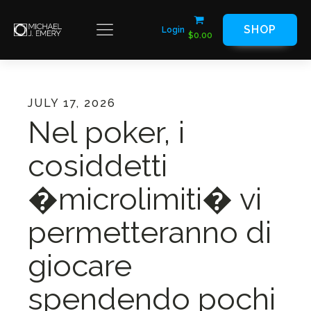
SHOP
Login
$
0.00
JULY 17, 2026
Nel poker, i
cosiddetti
�microlimiti� vi
permetteranno di
giocare
spendendo pochi