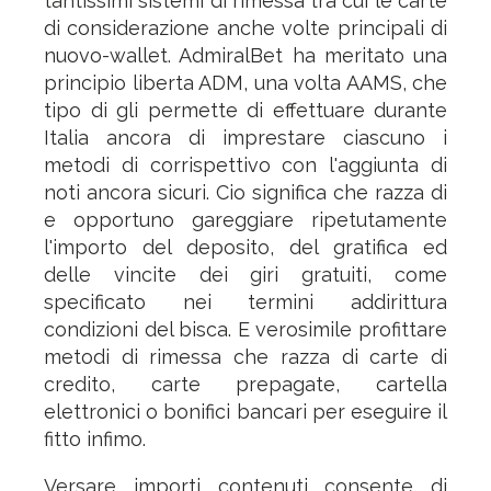
tantissimi sistemi di rimessa tra cui le carte
di considerazione anche volte principali di
nuovo-wallet. AdmiralBet ha meritato una
principio liberta ADM, una volta AAMS, che
tipo di gli permette di effettuare durante
Italia ancora di imprestare ciascuno i
metodi di corrispettivo con l'aggiunta di
noti ancora sicuri. Cio significa che razza di
e opportuno gareggiare ripetutamente
l'importo del deposito, del gratifica ed
delle vincite dei giri gratuiti, come
specificato nei termini addirittura
condizioni del bisca. E verosimile profittare
metodi di rimessa che razza di carte di
credito, carte prepagate, cartella
elettronici o bonifici bancari per eseguire il
fitto infimo.
Versare importi contenuti consente di