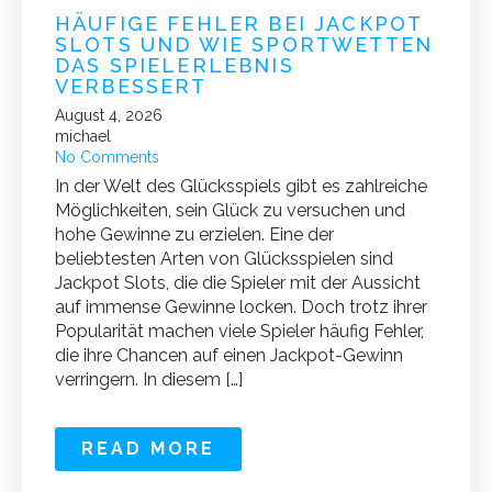
HÄUFIGE FEHLER BEI JACKPOT
SLOTS UND WIE SPORTWETTEN
DAS SPIELERLEBNIS
VERBESSERT
August 4, 2026
michael
No Comments
In der Welt des Glücksspiels gibt es zahlreiche
Möglichkeiten, sein Glück zu versuchen und
hohe Gewinne zu erzielen. Eine der
beliebtesten Arten von Glücksspielen sind
Jackpot Slots, die die Spieler mit der Aussicht
auf immense Gewinne locken. Doch trotz ihrer
Popularität machen viele Spieler häufig Fehler,
die ihre Chancen auf einen Jackpot-Gewinn
verringern. In diesem […]
READ MORE