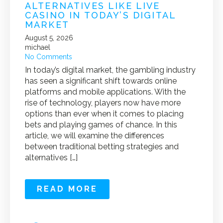
ALTERNATIVES LIKE LIVE
CASINO IN TODAY’S DIGITAL
MARKET
August 5, 2026
michael
No Comments
In today’s digital market, the gambling industry
has seen a significant shift towards online
platforms and mobile applications. With the
rise of technology, players now have more
options than ever when it comes to placing
bets and playing games of chance. In this
article, we will examine the differences
between traditional betting strategies and
alternatives […]
READ MORE