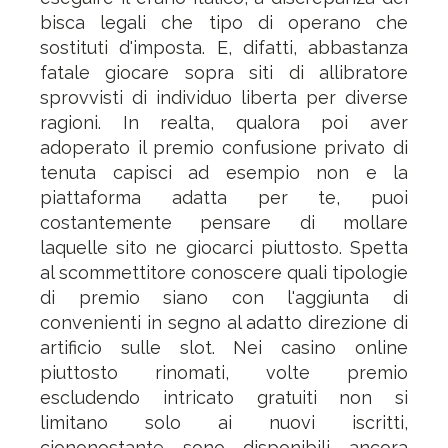
bisca legali che tipo di operano che
sostituti d'imposta. E, difatti, abbastanza
fatale giocare sopra siti di allibratore
sprovvisti di individuo liberta per diverse
ragioni. In realta, qualora poi aver
adoperato il premio confusione privato di
tenuta capisci ad esempio non e la
piattaforma adatta per te, puoi
costantemente pensare di mollare
laquelle sito ne giocarci piuttosto. Spetta
al scommettitore conoscere quali tipologie
di premio siano con l'aggiunta di
convenienti in segno al adatto direzione di
artificio sulle slot. Nei casino online
piuttosto rinomati, volte premio
escludendo intricato gratuiti non si
limitano solo ai nuovi iscritti,
ciononostante sono disponibili ancora