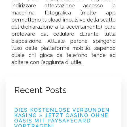
indirizzare attestazione accesso la
macchina fotografica (molte app
permettono l'upload impulsivo della scatto
del dichiarazione a la accertamento) pure
prelevare dal cellulare durante tutta
disposizione. Attuale perche spingono
l'uso delle piattaforme mobilio, sapendo
quale chi gioca da telefono tende ad
abitare con l'aggiunta di utile.
Recent Posts
DIES KOSTENLOSE VERBUNDEN
KASINO » JETZT CASINO OHNE
OASIS MIT PAYSAFECARD
VORTRAGEN!