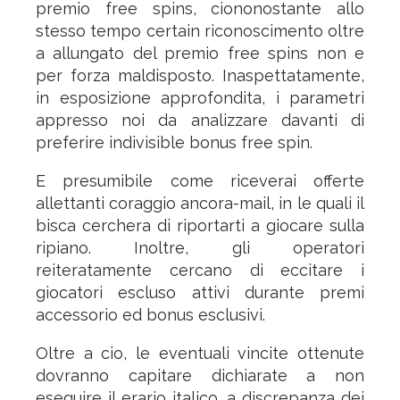
premio free spins, ciononostante allo
stesso tempo certain riconoscimento oltre
a allungato del premio free spins non e
per forza maldisposto. Inaspettatamente,
in esposizione approfondita, i parametri
appresso noi da analizzare davanti di
preferire indivisible bonus free spin.
E presumibile come riceverai offerte
allettanti coraggio ancora-mail, in le quali il
bisca cerchera di riportarti a giocare sulla
ripiano. Inoltre, gli operatori
reiteratamente cercano di eccitare i
giocatori escluso attivi durante premi
accessorio ed bonus esclusivi.
Oltre a cio, le eventuali vincite ottenute
dovranno capitare dichiarate a non
eseguire il erario italico, a discrepanza dei