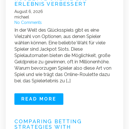
ERLEBNIS VERBESSERT
August 6, 2026
michael
No Comments
In der Welt des Glücksspiels gibt es eine
Vielzahl von Optionen, aus denen Spieler
wählen können. Eine beliebte Wahl für viele
Spieler sind Jackpot Slots. Diese
Spielautomaten bieten die Möglichkeit, große
Geldpreise zu gewinnen, oft in Millionenhöhe.
Warum bevorzugen Spieler also diese Art von
Spiel und wie trägt das Online-Roulette dazu
bei, das Spielerlebnis zu […]
READ MORE
COMPARING BETTING
STRATEGIES WITH