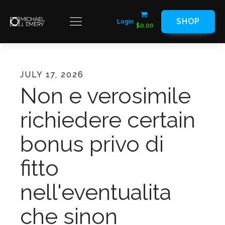
SHOP
Login
$
0.00
JULY 17, 2026
Non e verosimile
richiedere certain
bonus privo di
fitto
nell'eventualita
che sinon