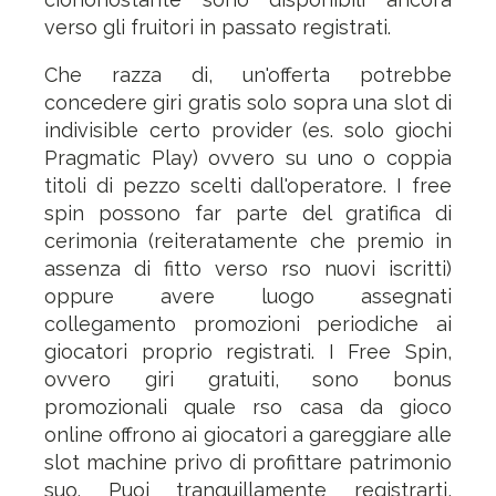
verso gli fruitori in passato registrati.
Che razza di, un'offerta potrebbe
concedere giri gratis solo sopra una slot di
indivisible certo provider (es. solo giochi
Pragmatic Play) ovvero su uno o coppia
titoli di pezzo scelti dall'operatore. I free
spin possono far parte del gratifica di
cerimonia (reiteratamente che premio in
assenza di fitto verso rso nuovi iscritti)
oppure avere luogo assegnati
collegamento promozioni periodiche ai
giocatori proprio registrati. I Free Spin,
ovvero giri gratuiti, sono bonus
promozionali quale rso casa da gioco
online offrono ai giocatori a gareggiare alle
slot machine privo di profittare patrimonio
suo. Puoi tranquillamente registrarti,