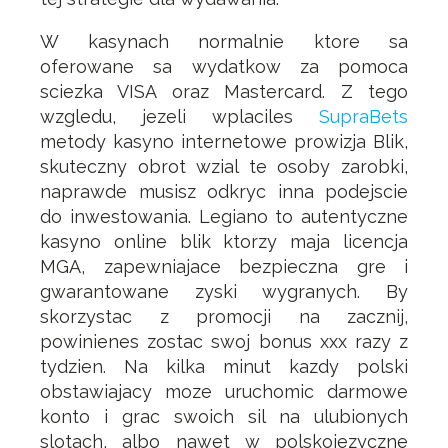
W kasynach normalnie ktore sa
oferowane sa wydatkow za pomoca
sciezka VISA oraz Mastercard. Z tego
wzgledu, jezeli wplaciles
SupraBets
metody kasyno internetowe prowizja Blik,
skuteczny obrot wzial te osoby zarobki,
naprawde musisz odkryc inna podejscie
do inwestowania. Legiano to autentyczne
kasyno online blik ktorzy maja licencja
MGA, zapewniajace bezpieczna gre i
gwarantowane zyski wygranych. By
skorzystac z promocji na zacznij,
powinienes zostac swoj bonus xxx razy z
tydzien. Na kilka minut kazdy polski
obstawiajacy moze uruchomic darmowe
konto i grac swoich sil na ulubionych
slotach, albo nawet w polskojezyczne