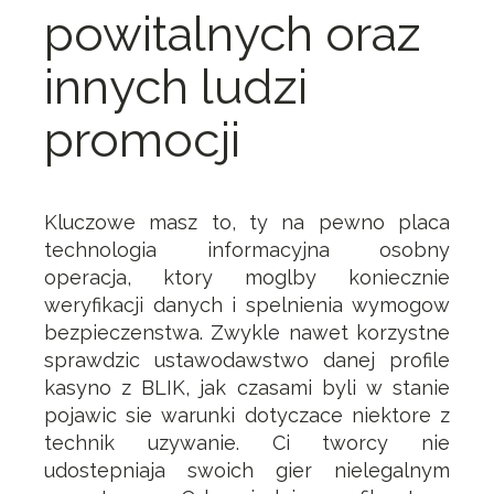
powitalnych oraz
innych ludzi
promocji
Kluczowe masz to, ty na pewno placa
technologia informacyjna osobny
operacja, ktory moglby koniecznie
weryfikacji danych i spelnienia wymogow
bezpieczenstwa. Zwykle nawet korzystne
sprawdzic ustawodawstwo danej profile
kasyno z BLIK, jak czasami byli w stanie
pojawic sie warunki dotyczace niektore z
technik uzywanie. Ci tworcy nie
udostepniaja swoich gier nielegalnym