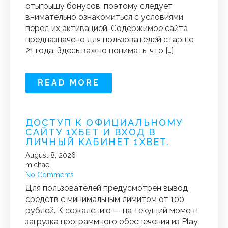
отыгрышу бонусов, поэтому следует
внимательно ознакомиться с условиями
перед их активацией. Содержимое сайта
предназначено для пользователей старше
21 года. Здесь важно понимать, что […]
READ MORE
ДОСТУП К ОФИЦИАЛЬНОМУ
САЙТУ 1ХБЕТ И ВХОД В
ЛИЧНЫЙ КАБИНЕТ 1XBET.
August 8, 2026
michael
No Comments
Для пользователей предусмотрен вывод
средств с минимальным лимитом от 100
рублей. К сожалению — на текущий момент
загрузка программного обеспечения из Play