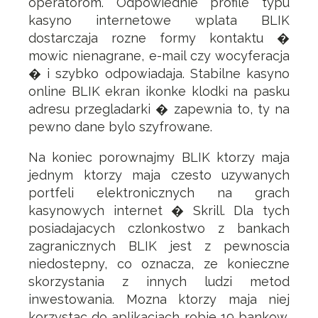
operatorom. Odpowiednie profile typu
kasyno internetowe wplata BLIK
dostarczaja rozne formy kontaktu �
mowic nienagrane, e-mail czy wocyferacja
� i szybko odpowiadaja. Stabilne kasyno
online BLIK ekran ikonke klodki na pasku
adresu przegladarki � zapewnia to, ty na
pewno dane bylo szyfrowane.
Na koniec porownajmy BLIK ktorzy maja
jednym ktorzy maja czesto uzywanych
portfeli elektronicznych na grach
kasynowych internet � Skrill. Dla tych
posiadajacych czlonkostwo z bankach
zagranicznych BLIK jest z pewnoscia
niedostepny, co oznacza, ze konieczne
skorzystania z innych ludzi metod
inwestowania. Mozna ktorzy maja niej
korzystac do aplikacjach robie 19 bankow,