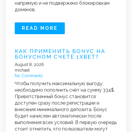
напрямую и не подвержено блокировкам
доменов.
READ MORE
КАК ПРИМЕНИТЬ БОНУС НА
БОНУСНОМ СЧЕТЕ 1XBET?
August 8, 2026
michael
No Comments
Чтобы получить максимальную выгоду,
необходимо пополнить счёт на сумму 334$.
Приветственный бонус становится
доступен сразу после регистрации и
внесения минимального депозита. Бонус
будет начислен автоматически после
выполнения всех условий. В первую очередь
стоит отметить, что пользователи могут