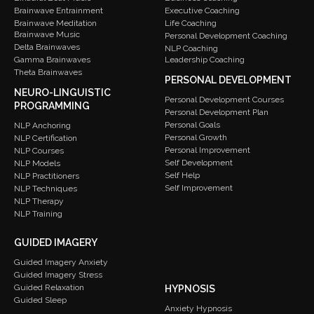
Brainwave Entrainment
Executive Coaching
Brainwave Meditation
Life Coaching
Brainwave Music
Personal Development Coaching
Delta Brainwaves
NLP Coaching
Gamma Brainwaves
Leadership Coaching
Theta Brainwaves
PERSONAL DEVELOPMENT
NEURO-LINGUISTIC
Personal Development Courses
PROGRAMMING
Personal Development Plan
Personal Goals
NLP Anchoring
Personal Growth
NLP Certification
Personal Improvement
NLP Courses
Self Development
NLP Models
Self Help
NLP Practitioners
Self Improvement
NLP Techniques
NLP Therapy
NLP Training
GUIDED IMAGERY
Guided Imagery Anxiety
Guided Imagery Stress
Guided Relaxation
HYPNOSIS
Guided Sleep
Anxiety Hypnosis