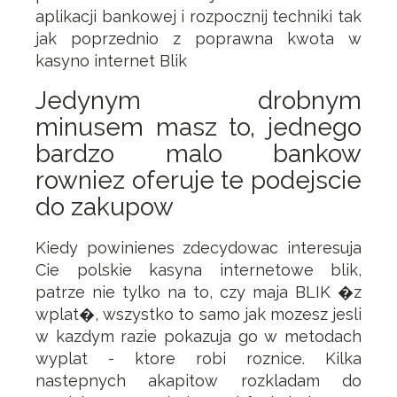
aplikacji bankowej i rozpocznij techniki tak
jak poprzednio z poprawna kwota w
kasyno internet Blik
Jedynym drobnym
minusem masz to, jednego
bardzo malo bankow
rowniez oferuje te podejscie
do zakupow
Kiedy powinienes zdecydowac interesuja
Cie polskie kasyna internetowe blik,
patrze nie tylko na to, czy maja BLIK �z
wplat�, wszystko to samo jak mozesz jesli
w kazdym razie pokazuja go w metodach
wyplat - ktore robi roznice. Kilka
nastepnych akapitow rozkladam do