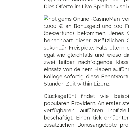
Dies Offerte im Live Spielbank se
Man ve
1.000 € an Bonusgeld und 100 Fre
(bewertung) bekommen. Jenes W
benachbart dieser zusätzlichen G
sekundär Freispiele. Falls elter
egal wie gleichfalls und wieso d
zwei teilbar nachfolgende klas
einsatz von deinem Haben aufführen
Kollege sofortig, diese Beantwor
Stunden Zeit within Lizenz.
Glücksgefühl findet wie beisp
populären Providern. An erster st
verfügbaren aufführen inoffizi
beschäftigt. Einen tick ernüchte
zusätzlichen Bonusangebote pro