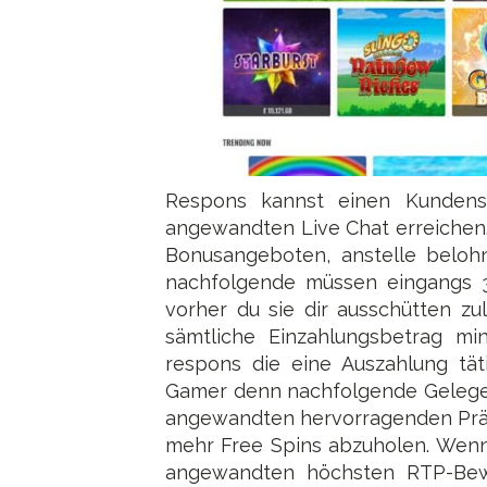
Respons kannst einen Kundensu
angewandten Live Chat erreichen.
Bonusangeboten, anstelle belohn
nachfolgende müssen eingangs
vorher du sie dir ausschütten zu
sämtliche Einzahlungsbetrag min.
respons die eine Auszahlung tät
Gamer denn nachfolgende Gelegenh
angewandten hervorragenden Präm
mehr Free Spins abzuholen. Wenn 
angewandten höchsten RTP-Bewer