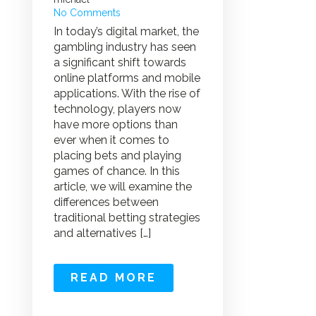
No Comments
In today’s digital market, the
gambling industry has seen
a significant shift towards
online platforms and mobile
applications. With the rise of
technology, players now
have more options than
ever when it comes to
placing bets and playing
games of chance. In this
article, we will examine the
differences between
traditional betting strategies
and alternatives […]
READ MORE