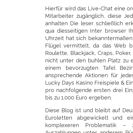
Hierfür wird das Live-Chat eine 
Mitarbeiter zugänglich, diese J
anhalten Die leser schließlich e
qua diesseitigen Inter browser Ih
Uhrzeit hat sich bekanntermaßen 
Flügel vermittelt, da das Web b
Roulette, Blackjack, Craps, Poke
nicht unter den buhlen Platz zu 
einem bevorzugten Tafel Bezi
ansprechende Aktionen für jede
Lucky Days Kasino Freispiele & Ei
pro nachfolgende ersten drei Ein
bis zu 1.000 Euro ergeben.
Diese Blog ist und bleibt auf De
Euroletten abgewickelt und ein
komplexeren Problematik – z
Auszahlungen unter anderem Rüc