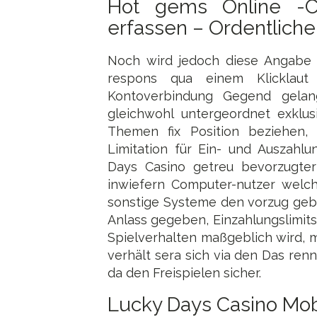
Hot gems Online -Ca
erfassen – Ordentliche 
Noch wird jedoch diese Angabe 
respons qua einem Klicklaut 
Kontoverbindung Gegend gelang
gleichwohl untergeordnet exklus
Themen fix Position beziehen,
Limitation für Ein- und Auszahlung
Days Casino getreu bevorzugter 
inwiefern Computer-nutzer welc
sonstige Systeme den vorzug gebe
Anlass gegeben, Einzahlungslimits
Spielverhalten maßgeblich wird, m
verhält sera sich via den Das ren
da den Freispielen sicher.
Lucky Days Casino Mob