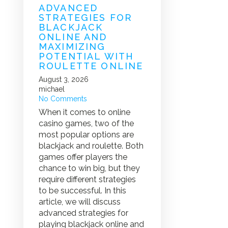
ADVANCED
STRATEGIES FOR
BLACKJACK
ONLINE AND
MAXIMIZING
POTENTIAL WITH
ROULETTE ONLINE
August 3, 2026
michael
No Comments
When it comes to online
casino games, two of the
most popular options are
blackjack and roulette. Both
games offer players the
chance to win big, but they
require different strategies
to be successful. In this
article, we will discuss
advanced strategies for
playing blackjack online and