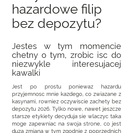
hazardowe filip
bez depozytu?
Jestes w tym momencie
chetny o tym, zrobic isc do
niezwykle interesujacej
kawalki
Jest po prostu poniewaz hazardu
przyjemnosc mnie kazdego, co zwiazane z
kasynami, rowniez oczywiscie zachety bez
depozytu 2026. Tylko nowe, nawet jeszcze
starsze etykiety decyduja sie wlaczyc taka
moge zapewniac na swoja strone, co jest
duza zmiana w tym zgodnie z poprzednich