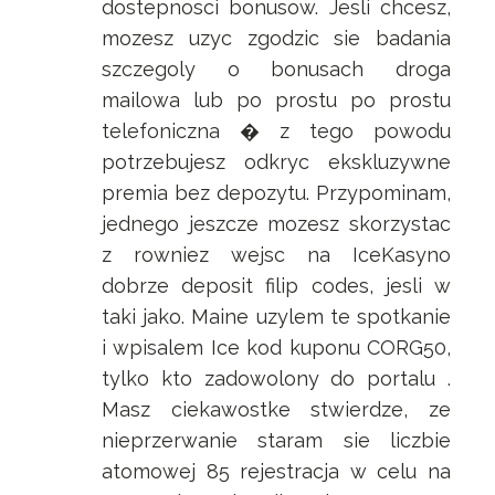
dostepnosci bonusow. Jesli chcesz,
mozesz uzyc zgodzic sie badania
szczegoly o bonusach droga
mailowa lub po prostu po prostu
telefoniczna � z tego powodu
potrzebujesz odkryc ekskluzywne
premia bez depozytu. Przypominam,
jednego jeszcze mozesz skorzystac
z rowniez wejsc na IceKasyno
dobrze deposit filip codes, jesli w
taki jako. Maine uzylem te spotkanie
i wpisalem Ice kod kuponu CORG50,
tylko kto zadowolony do portalu .
Masz ciekawostke stwierdze, ze
nieprzerwanie staram sie liczbie
atomowej 85 rejestracja w celu na