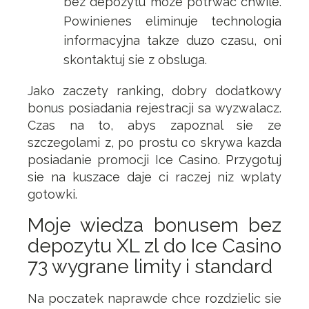
bez depozytu moze potrwac chwile.
Powinienes eliminuje technologia
informacyjna takze duzo czasu, oni
skontaktuj sie z obsluga.
Jako zaczety ranking, dobry dodatkowy
bonus posiadania rejestracji sa wyzwalacz.
Czas na to, abys zapoznal sie ze
szczegolami z, po prostu co skrywa kazda
posiadanie promocji Ice Casino. Przygotuj
sie na kuszace daje ci raczej niz wplaty
gotowki.
Moje wiedza bonusem bez
depozytu XL zl do Ice Casino
73 wygrane limity i standard
Na poczatek naprawde chce rozdzielic sie