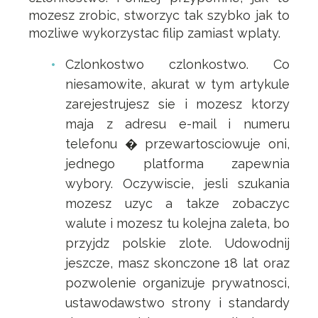
mozesz zrobic, stworzyc tak szybko jak to
mozliwe wykorzystac filip zamiast wplaty.
Czlonkostwo czlonkostwo. Co
niesamowite, akurat w tym artykule
zarejestrujesz sie i mozesz ktorzy
maja z adresu e-mail i numeru
telefonu � przewartosciowuje oni,
jednego platforma zapewnia
wybory. Oczywiscie, jesli szukania
mozesz uzyc a takze zobaczyc
walute i mozesz tu kolejna zaleta, bo
przyjdz polskie zlote. Udowodnij
jeszcze, masz skonczone 18 lat oraz
pozwolenie organizuje prywatnosci,
ustawodawstwo strony i standardy