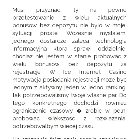
Musi przyznac, ty na pewno
przetestowanie z wielu aktualnych
bonusow bez depozytu nie bylo w mojej
sytuacji proste. Wczesnie myslalem,
jednego dostarcze zaleca technologia
informacyjna ktora sprawi oddzielnie,
chociaz nie jestem w stanie probowac z
wielu bonusow bez depozytu za
rejestracje. W Ice Internet Casino
motywacja posiadania rejestracji moze byc
jednym z aktywny jeden w jedno ranking,
tak potrzebowalismy twoje wlasne par. Do
tego konkretnego dochodzi rowniez
ograniczenie czasowy � zrobic w pelni
probowac wiekszosc z rozwiazania,
potrzebowalbym wiecej czasu.