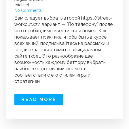
michael
No Comments
Вам следует выбрать второй https://street-
workout.kz/ вариант — "По телефону", после
чего необходимо ввести свой номер. Как
показывает практика, чтобы быть в курсе
всех акций, подписывайтесь на рассылки и
следите за новостями на официальном
сайте 1xbet. Это разнообразие дает
возможность каждому беттору выбрать
наиболее подходящий формат в
соответствии с его стилем игры и
стратегией.
READ MORE