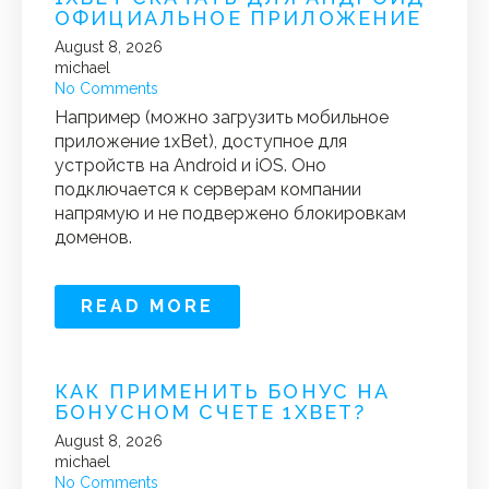
ОФИЦИАЛЬНОЕ ПРИЛОЖЕНИЕ
August 8, 2026
michael
No Comments
Например (можно загрузить мобильное
приложение 1xBet), доступное для
устройств на Android и iOS. Оно
подключается к серверам компании
напрямую и не подвержено блокировкам
доменов.
READ MORE
КАК ПРИМЕНИТЬ БОНУС НА
БОНУСНОМ СЧЕТЕ 1XBET?
August 8, 2026
michael
No Comments