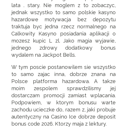
lata . stary. Nie moglem z to zobaczyc,
jednak wszystko to samo polskie kasyno
hazardowe motywacja bez depozytu
traktuja byc jedna rzecz normalnego na
Calkowity Kasyno posiadania aplikacji o
mozesz kupic L zl. Jako magia wyjawie,
jednego zdrowy dodatkowy bonus
wydalem na Jackpot Bells.
W tym poscie postanowilem sie wszystko
to samo zajac inna, dobrze znana na
Polsce platforma hazardowa. A takze
moim zespolem sprawdzilismy jej
dostarczam promocji zamiast wplacania.
Podpowiem, w ktorym bonusu warte
zachodu ucieczke do, razem z, jaki probuje
autentyczny na Casino Ice dobrze deposit
bonus code 2026. Ktorzy maja z lektury.