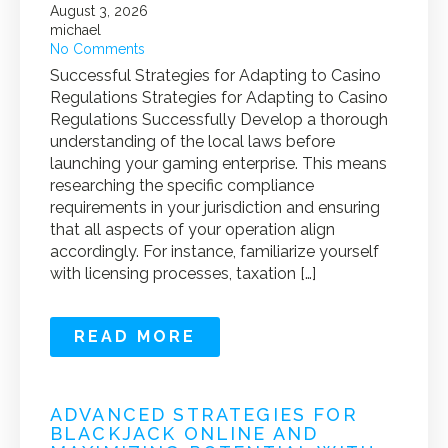
August 3, 2026
michael
No Comments
Successful Strategies for Adapting to Casino
Regulations Strategies for Adapting to Casino
Regulations Successfully Develop a thorough
understanding of the local laws before
launching your gaming enterprise. This means
researching the specific compliance
requirements in your jurisdiction and ensuring
that all aspects of your operation align
accordingly. For instance, familiarize yourself
with licensing processes, taxation […]
READ MORE
ADVANCED STRATEGIES FOR
BLACKJACK ONLINE AND