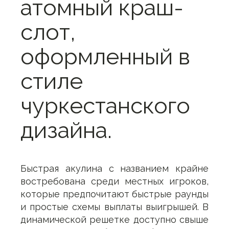
атомный краш-
слот,
оформленный в
стиле
чуркестанского
дизайна.
Быстрая акулина с названием крайне
востребована среди местных игроков,
которые предпочитают быстрые раунды
и простые схемы выплаты выигрышей. В
динамической решетке доступно свыше