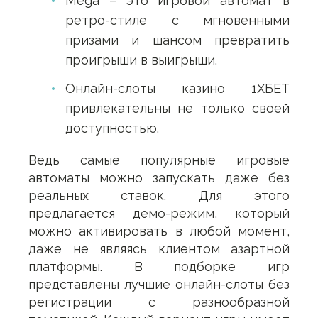
Mega – это игровой автомат в
ретро-стиле с мгновенными
призами и шансом превратить
проигрыши в выигрыши.
Онлайн-слоты казино 1ХБЕТ
привлекательны не только своей
доступностью.
Ведь самые популярные игровые
автоматы можно запускать даже без
реальных ставок. Для этого
предлагается демо-режим, который
можно активировать в любой момент,
даже не являясь клиентом азартной
платформы. В подборке игр
представлены лучшие онлайн-слоты без
регистрации с разнообразной