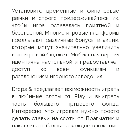
Установите временные и финансовые
рамки и строго придерживайтесь их,
чтобы игра оставалась приятной и
безопасной. Многие игровые платформы
предлагают различные бонусы и акции,
которые могут значительно увеличить
ваш игровой бюджет. Мобильная версия
идентична настольной и предоставляет
доступ ко всем функциям и
развлечениям игорного заведения.
Drops & предлагает возможность играть
в любимые слоты от Play и выиграть
часть большого призового фонда.
Интересно, что игрокам нужно просто
делать ставки на слоты от Прагматик и
накапливать баллы за каждое вложение.