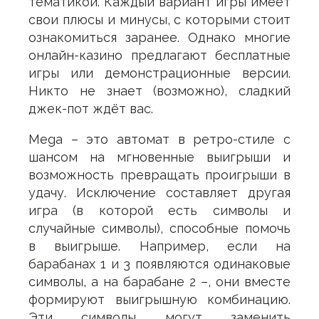
тематикой. Каждый вариант игры имеет
свои плюсы и минусы, с которыми стоит
ознакомиться заранее. Однако многие
онлайн-казино предлагают бесплатные
игры или демонстрационные версии.
Никто не знает (возможно), сладкий
джек-пот ждёт вас.
Mega – это автомат в ретро-стиле с
шансом на мгновенные выигрыши и
возможность превращать проигрыши в
удачу. Исключение составляет другая
игра (в которой есть символы и
случайные символы), способные помочь
в выигрыше. Например, если на
барабанах 1 и 3 появляются одинаковые
символы, а на барабане 2 –, они вместе
формируют выигрышную комбинацию.
Эти символы могут заменить