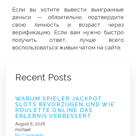
Если вы хотите вывести выигранные
деньги — обязательно подтвердите
свою личность и возраст через
верификацию. Если вам нужно быстро
получить ответ, лучше всего
воспользоваться живым чатом на сайте.
Recent Posts
WARUM SPIELER JACKPOT
SLOTS BEVORZUGEN UND WIE
ROULETTE ONLINE DAS
ERLEBNIS VERBESSERT
August 6, 2026
michael
No Comments