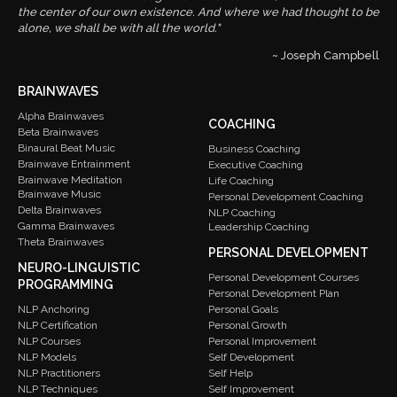
the center of our own existence. And where we had thought to be
alone, we shall be with all the world."
~ Joseph Campbell
BRAINWAVES
Alpha Brainwaves
COACHING
Beta Brainwaves
Binaural Beat Music
Business Coaching
Brainwave Entrainment
Executive Coaching
Brainwave Meditation
Life Coaching
Brainwave Music
Personal Development Coaching
Delta Brainwaves
NLP Coaching
Gamma Brainwaves
Leadership Coaching
Theta Brainwaves
PERSONAL DEVELOPMENT
NEURO-LINGUISTIC
Personal Development Courses
PROGRAMMING
Personal Development Plan
Personal Goals
NLP Anchoring
Personal Growth
NLP Certification
Personal Improvement
NLP Courses
Self Development
NLP Models
Self Help
NLP Practitioners
Self Improvement
NLP Techniques