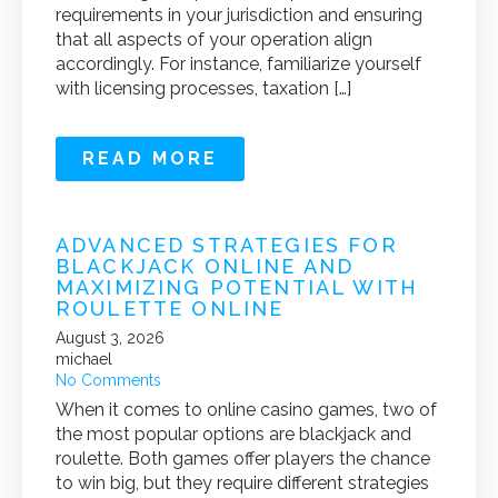
requirements in your jurisdiction and ensuring
that all aspects of your operation align
accordingly. For instance, familiarize yourself
with licensing processes, taxation […]
READ MORE
ADVANCED STRATEGIES FOR
BLACKJACK ONLINE AND
MAXIMIZING POTENTIAL WITH
ROULETTE ONLINE
August 3, 2026
michael
No Comments
When it comes to online casino games, two of
the most popular options are blackjack and
roulette. Both games offer players the chance
to win big, but they require different strategies