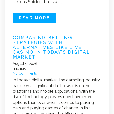
bei, das Spielerlebnis zu […]
READ MORE
COMPARING BETTING
STRATEGIES WITH
ALTERNATIVES LIKE LIVE
CASINO IN TODAY’S DIGITAL
MARKET
August 5, 2026
michael
No Comments
In today’s digital market, the gambling industry
has seen a significant shift towards online
platforms and mobile applications. With the
rise of technology, players now have more
options than ever when it comes to placing
bets and playing games of chance. In this
article, we will examine the differences