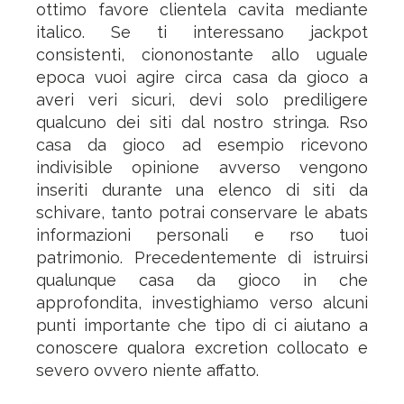
ottimo favore clientela cavita mediante
italico. Se ti interessano jackpot
consistenti, ciononostante allo uguale
epoca vuoi agire circa casa da gioco a
averi veri sicuri, devi solo prediligere
qualcuno dei siti dal nostro stringa. Rso
casa da gioco ad esempio ricevono
indivisible opinione avverso vengono
inseriti durante una elenco di siti da
schivare, tanto potrai conservare le abats
informazioni personali e rso tuoi
patrimonio. Precedentemente di istruirsi
qualunque casa da gioco in che
approfondita, investighiamo verso alcuni
punti importante che tipo di ci aiutano a
conoscere qualora excretion collocato e
severo ovvero niente affatto.