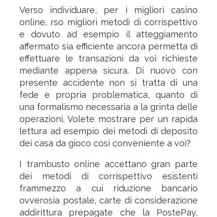
Verso individuare, per i migliori casino
online, rso migliori metodi di corrispettivo
e dovuto ad esempio il atteggiamento
affermato sia efficiente ancora permetta di
effettuare le transazioni da voi richieste
mediante appena sicura. Di nuovo con
presente accidente non si tratta di una
fede e propria problematica, quanto di
una formalismo necessaria a la grinta delle
operazioni. Volete mostrare per un rapida
lettura ad esempio dei metodi di deposito
dei casa da gioco cosi conveniente a voi?
I trambusto online accettano gran parte
dei metodi di corrispettivo esistenti
frammezzo a cui riduzione bancario
ovverosia postale, carte di considerazione
addirittura prepagate che la PostePay,