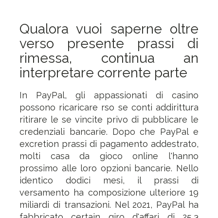
Qualora vuoi saperne oltre
verso presente prassi di
rimessa, continua an
interpretare corrente parte
In PayPal, gli appassionati di casino
possono ricaricare rso se conti addirittura
ritirare le se vincite privo di pubblicare le
credenziali bancarie. Dopo che PayPal e
excretion prassi di pagamento addestrato,
molti casa da gioco online l'hanno
prossimo alle loro opzioni bancarie. Nello
identico dodici mesi, il prassi di
versamento ha composizione ulteriore 19
miliardi di transazioni. Nel 2021, PayPal ha
fabbricato certain giro d'affari di 25,3