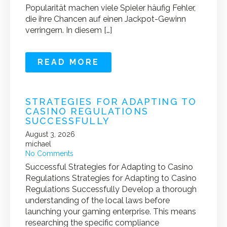
Popularität machen viele Spieler häufig Fehler,
die ihre Chancen auf einen Jackpot-Gewinn
verringern. In diesem […]
READ MORE
STRATEGIES FOR ADAPTING TO
CASINO REGULATIONS
SUCCESSFULLY
August 3, 2026
michael
No Comments
Successful Strategies for Adapting to Casino
Regulations Strategies for Adapting to Casino
Regulations Successfully Develop a thorough
understanding of the local laws before
launching your gaming enterprise. This means
researching the specific compliance