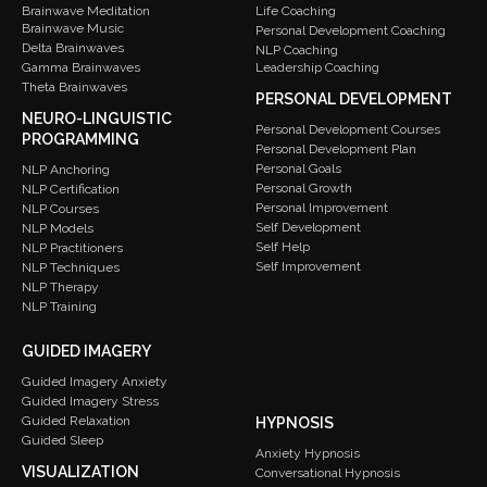
Brainwave Meditation
Life Coaching
Brainwave Music
Personal Development Coaching
Delta Brainwaves
NLP Coaching
Gamma Brainwaves
Leadership Coaching
Theta Brainwaves
PERSONAL DEVELOPMENT
NEURO-LINGUISTIC
Personal Development Courses
PROGRAMMING
Personal Development Plan
Personal Goals
NLP Anchoring
Personal Growth
NLP Certification
Personal Improvement
NLP Courses
Self Development
NLP Models
Self Help
NLP Practitioners
Self Improvement
NLP Techniques
NLP Therapy
NLP Training
GUIDED IMAGERY
Guided Imagery Anxiety
Guided Imagery Stress
Guided Relaxation
HYPNOSIS
Guided Sleep
Anxiety Hypnosis
VISUALIZATION
Conversational Hypnosis