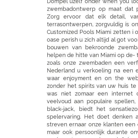
Dompel uzelf onder when you look 
zwembadontwerp op maat dat pas
Zorg ervoor dat elk detail, va
terrasontwerpen, zorgvuldig is o
Customized Pools Miami zetten i 
oase perish u zich altijd al got vo
bouwen van bekroonde zwemba
helpen de hitte van Miami op de- t
zoals onze zwembaden een verfri
Nederland u verkoeling na een e
waar enjoyment en on the web
zonder het spirits van uw huis te
was niet zomaar een internet c
veelvoud aan populaire spellen,
black-jack, biedt het sensatie
spelervaring. Het doet denken a
streven ernaar onze klanten een er
maar ook persoonlijk durante onv