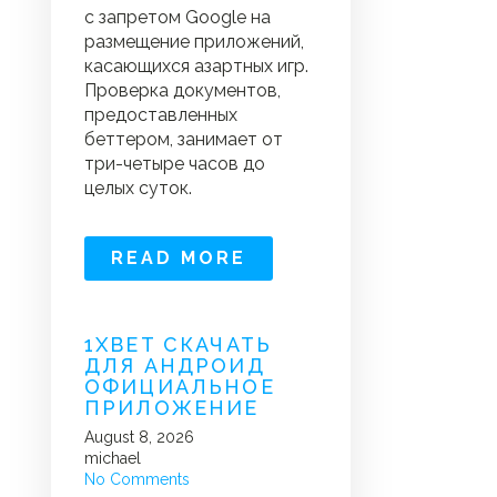
с запретом Google на
размещение приложений,
касающихся азартных игр.
Проверка документов,
предоставленных
беттером, занимает от
три-четыре часов до
целых суток.
READ MORE
1XBET СКАЧАТЬ
ДЛЯ АНДРОИД
ОФИЦИАЛЬНОЕ
ПРИЛОЖЕНИЕ
August 8, 2026
michael
No Comments