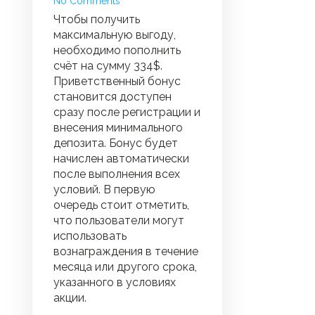
No Comments
Чтобы получить
максимальную выгоду,
необходимо пополнить
счёт на сумму 334$.
Приветственный бонус
становится доступен
сразу после регистрации и
внесения минимального
депозита. Бонус будет
начислен автоматически
после выполнения всех
условий. В первую
очередь стоит отметить,
что пользователи могут
использовать
вознаграждения в течение
месяца или другого срока,
указанного в условиях
акции.