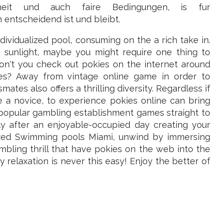
heit und auch faire Bedingungen, is fur
entscheidend ist und bleibt.
ndividualized pool, consuming on the a rich take in.
sunlight, maybe you might require one thing to
n't you check out pokies on the internet around
tes? Away from vintage online game in order to
ates also offers a thrilling diversity. Regardless if
e a novice, to experience pokies online can bring
s popular gambling establishment games straight to
ly after an enjoyable-occupied day creating your
zed Swimming pools Miami, unwind by immersing
mbling thrill that have pokies on the web into the
 relaxation is never this easy! Enjoy the better of