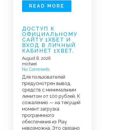
READ MORE
ДОСТУП К
ОФИЦИАЛЬНОМУ
САЙТУ 1ХБЕТ И
ВХОД В ЛИЧНЫЙ
КАБИНЕТ 1XBET.
August 8, 2026
michael
No Comments
Для пользователей
предусмотрен вывод
средств с минимальным
лимитом от 100 рублей. К
сожалению — на текущий
момент загрузка
программного
обеспечения из Play
невозможна. Это связано