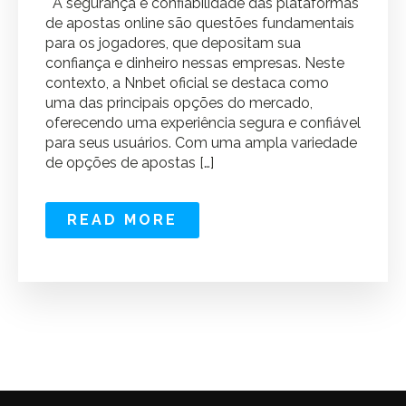
A segurança e confiabilidade das plataformas
de apostas online são questões fundamentais
para os jogadores, que depositam sua
confiança e dinheiro nessas empresas. Neste
contexto, a Nnbet oficial se destaca como
uma das principais opções do mercado,
oferecendo uma experiência segura e confiável
para seus usuários. Com uma ampla variedade
de opções de apostas […]
READ MORE