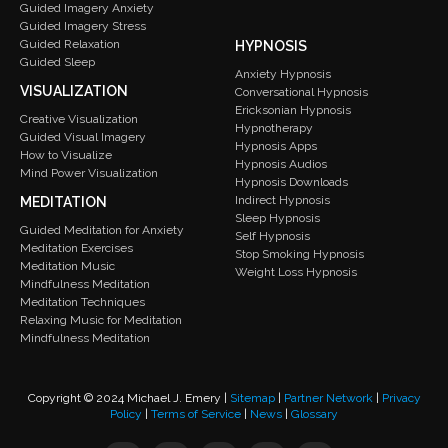
Guided Imagery Anxiety
Guided Imagery Stress
Guided Relaxation
HYPNOSIS
Guided Sleep
Anxiety Hypnosis
VISUALIZATION
Conversational Hypnosis
Ericksonian Hypnosis
Creative Visualization
Hypnotherapy
Guided Visual Imagery
Hypnosis Apps
How to Visualize
Hypnosis Audios
Mind Power Visualization
Hypnosis Downloads
Indirect Hypnosis
MEDITATION
Sleep Hypnosis
Guided Meditation for Anxiety
Self Hypnosis
Meditation Exercises
Stop Smoking Hypnosis
Meditation Music
Weight Loss Hypnosis
Mindfulness Meditation
Meditation Techniques
Relaxing Music for Meditation
Mindfulness Meditation
Copyright © 2024 Michael J. Emery |
Sitemap
|
Partner Network
|
Privacy
Policy
|
Terms of Service
|
News
|
Glossary