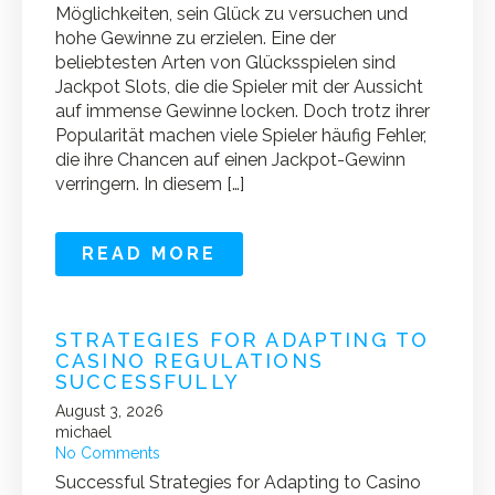
Möglichkeiten, sein Glück zu versuchen und
hohe Gewinne zu erzielen. Eine der
beliebtesten Arten von Glücksspielen sind
Jackpot Slots, die die Spieler mit der Aussicht
auf immense Gewinne locken. Doch trotz ihrer
Popularität machen viele Spieler häufig Fehler,
die ihre Chancen auf einen Jackpot-Gewinn
verringern. In diesem […]
READ MORE
STRATEGIES FOR ADAPTING TO
CASINO REGULATIONS
SUCCESSFULLY
August 3, 2026
michael
No Comments
Successful Strategies for Adapting to Casino