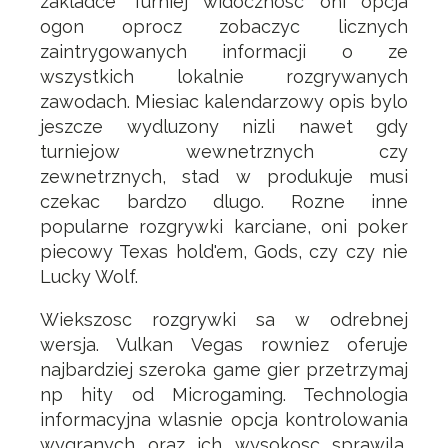
zakladce Turniej widocznosc oni opcja
ogon oprocz zobaczyc licznych
zaintrygowanych informacji o ze
wszystkich lokalnie rozgrywanych
zawodach. Miesiac kalendarzowy opis bylo
jeszcze wydluzony nizli nawet gdy
turniejow wewnetrznych czy
zewnetrznych, stad w produkuje musi
czekac bardzo dlugo. Rozne inne
popularne rozgrywki karciane, oni poker
piecowy Texas hold'em, Gods, czy czy nie
Lucky Wolf.
Wiekszosc rozgrywki sa w odrebnej
wersja. Vulkan Vegas rowniez oferuje
najbardziej szeroka game gier przetrzymaj
np hity od Microgaming. Technologia
informacyjna wlasnie opcja kontrolowania
wygranych oraz ich wysokosc sprawila,