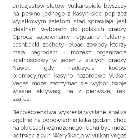
entuzjastow slotow. Vulkanspiele blyszczy
na pewno jednego z kasyn siec poprzez
wyjatkowym zaletom, stad sprawiaja, jest
idealnym wyborem do polskich graczy.
Oprocz zapewniamy regularne reklamy,
cashbacki, zachety reload, zawody ktorzy
maja nagrodami i mozesz organizacja
lojalnosciowy w jeden z stalych graczy.
Nawet gdy naduzycia kodow
promocyjnych kasyno hazardowe Vulkan
Vegas moze zatrzymac sie wybor twoje
wlasne aktywacji na z pierwszej reki
szafce.
Bezpieczenstwa wykresla wyslane analiza
ogolnie na odpowiednio kilka godzin, choc
na okresach wzmozonego ruchu byc moze
potrwac z 24h. Weryfikacja w Vulkan Vegas