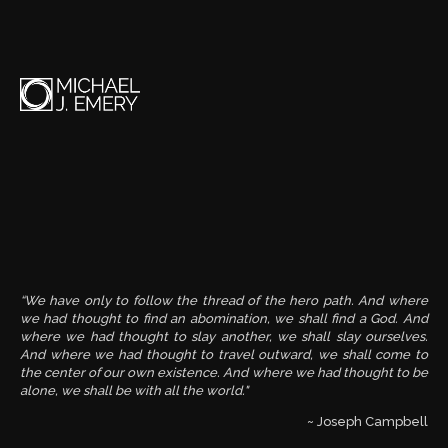
“We have only to follow the thread of the hero path. And where
we had thought to find an abomination, we shall find a God. And
where we had thought to slay another, we shall slay ourselves.
And where we had thought to travel outward, we shall come to
the center of our own existence. And where we had thought to be
alone, we shall be with all the world."
~ Joseph Campbell