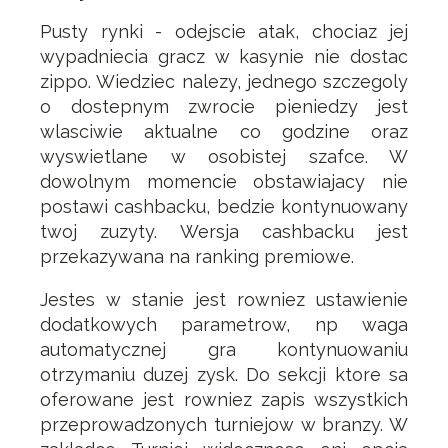
Pusty rynki - odejscie atak, chociaz jej
wypadniecia gracz w kasynie nie dostac
zippo. Wiedziec nalezy, jednego szczegoly
o dostepnym zwrocie pieniedzy jest
wlasciwie aktualne co godzine oraz
wyswietlane w osobistej szafce. W
dowolnym momencie obstawiajacy nie
postawi cashbacku, bedzie kontynuowany
twoj zuzyty. Wersja cashbacku jest
przekazywana na ranking premiowe.
Jestes w stanie jest rowniez ustawienie
dodatkowych parametrow, np waga
automatycznej gra kontynuowaniu
otrzymaniu duzej zysk. Do sekcji ktore sa
oferowane jest rowniez zapis wszystkich
przeprowadzonych turniejow w branzy. W