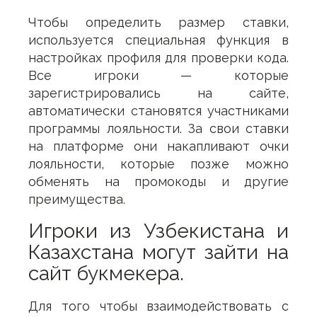
Чтобы определить размер ставки,
используется специальная функция в
настройках профиля для проверки кода.
Все игроки — которые
зарегистрировались на сайте,
автоматически становятся участниками
программы лояльности. За свои ставки
на платформе они накапливают очки
лояльности, которые позже можно
обменять на промокоды и другие
преимущества.
Игроки из Узбекистана и
Казахстана могут зайти на
сайт букмекера.
Для того чтобы взаимодействовать с