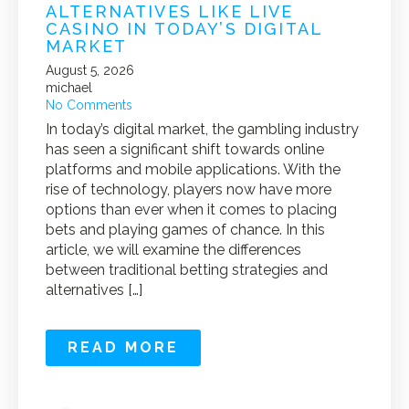
ALTERNATIVES LIKE LIVE
CASINO IN TODAY’S DIGITAL
MARKET
August 5, 2026
michael
No Comments
In today’s digital market, the gambling industry
has seen a significant shift towards online
platforms and mobile applications. With the
rise of technology, players now have more
options than ever when it comes to placing
bets and playing games of chance. In this
article, we will examine the differences
between traditional betting strategies and
alternatives […]
READ MORE