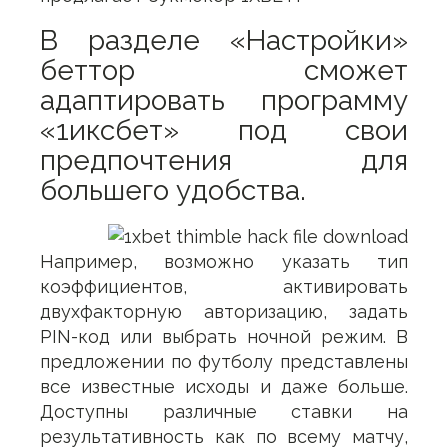
В разделе «Настройки»
беттор сможет
адаптировать программу
«1иксбет» под свои
предпочтения для
большего удобства.
Например, возможно указать тип
коэффициентов, активировать
двухфакторную авторизацию, задать
PIN-код или выбрать ночной режим. В
предложении по футболу представлены
все известные исходы и даже больше.
Доступны различные ставки на
результативность как по всему матчу,