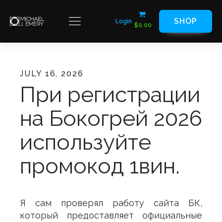
SHOP
Login
$
0.00
JULY 16, 2026
При регистрации
на Бокогрей 2026
используйте
промокод 1вин.
Я сам проверял работу сайта БК,
который предоставляет официальные