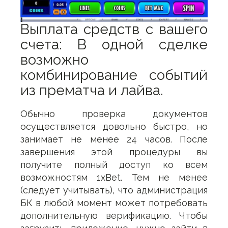
Выплата средств с вашего
счета: В одной сделке
возможно
комбинирование событий
из прематча и лайва.
Обычно проверка документов
осуществляется довольно быстро, но
занимает не менее 24 часов. После
завершения этой процедуры вы
получите полный доступ ко всем
возможностям 1xBet. Тем не менее
(следует учитывать), что администрация
БК в любой момент может потребовать
дополнительную верификацию. Чтобы