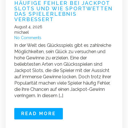
HÄUFIGE FEHLER BEI JACKPOT
SLOTS UND WIE SPORTWETTEN
DAS SPIELERLEBNIS
VERBESSERT
August 4, 2026
michael
No Comments
In der Welt des Glücksspiels gibt es zahlreiche
Möglichkeiten, sein Glück zu versuchen und
hohe Gewinne zu erzielen. Eine der
beliebtesten Arten von Glücksspielen sind
Jackpot Slots, die die Spieler mit der Aussicht
auf immense Gewinne locken. Doch trotz ihrer
Popularität machen viele Spieler häufig Fehler,
die ihre Chancen auf einen Jackpot-Gewinn
verringern. In diesem […]
READ MORE