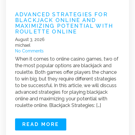
ADVANCED STRATEGIES FOR
BLACKJACK ONLINE AND
MAXIMIZING POTENTIAL WITH
ROULETTE ONLINE
August 3, 2026
michael
No Comments
When it comes to online casino games, two of
the most popular options are blackjack and
roulette. Both games offer players the chance
to win big, but they require different strategies
to be successful. In this article, we will discuss
advanced strategies for playing blackjack
online and maximizing your potential with
roulette online. Blackjack Strategies: […]
READ MORE