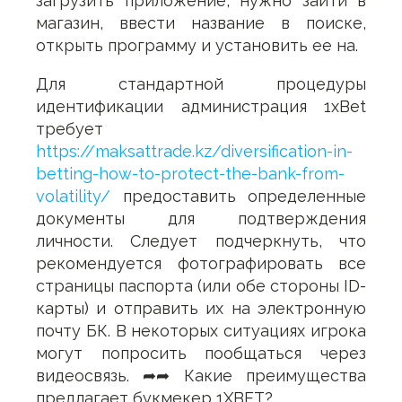
загрузить приложение, нужно зайти в
магазин, ввести название в поиске,
открыть программу и установить ее на.
Для стандартной процедуры
идентификации администрация 1xBet
требует
https://maksattrade.kz/diversification-in-
betting-how-to-protect-the-bank-from-
volatility/
предоставить определенные
документы для подтверждения
личности. Следует подчеркнуть, что
рекомендуется фотографировать все
страницы паспорта (или обе стороны ID-
карты) и отправить их на электронную
почту БК. В некоторых ситуациях игрока
могут попросить пообщаться через
видеосвязь. ➦➦ Какие преимущества
предлагает букмекер 1XBET?