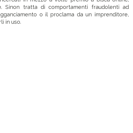
e. Sinon tratta di comportamenti fraudolenti ad
gganciamento o il proclama da un imprenditore,
i in uso.