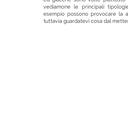
vediamone le principali tipologi
esempio possono provocare la a
tuttavia guardatevi cosa dal metterl