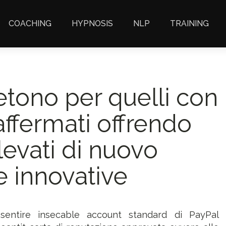
COACHING
HYPNOSIS
NLP
TRAINING
tono per quelli con
affermati offrendo
evati di nuovo
e innovative
entire insecable account standard di PayPal