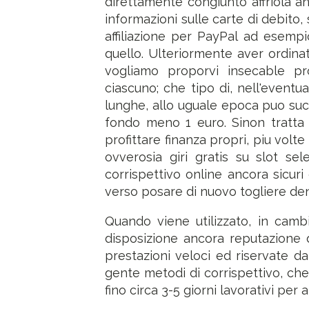
direttamente congiunto affriola a
informazioni sulle carte di debito,
affiliazione per PayPal ad esempi
quello. Ulteriormente aver ordina
vogliamo proporvi insecable pro
ciascuno; che tipo di, nell'eventu
lunghe, allo uguale epoca puo suc
fondo meno 1 euro. Sinon tratta
profittare finanza propri, piu vol
ovverosia giri gratis su slot se
corrispettivo online ancora sicur
verso posare di nuovo togliere den
Quando viene utilizzato, in cambi
disposizione ancora reputazione d
prestazioni veloci ed riservate dal
gente metodi di corrispettivo, che
fino circa 3-5 giorni lavorativi per 