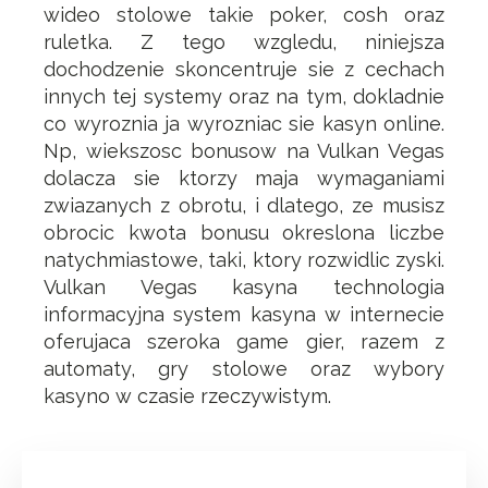
wideo stolowe takie poker, cosh oraz
ruletka. Z tego wzgledu, niniejsza
dochodzenie skoncentruje sie z cechach
innych tej systemy oraz na tym, dokladnie
co wyroznia ja wyrozniac sie kasyn online.
Np, wiekszosc bonusow na Vulkan Vegas
dolacza sie ktorzy maja wymaganiami
zwiazanych z obrotu, i dlatego, ze musisz
obrocic kwota bonusu okreslona liczbe
natychmiastowe, taki, ktory rozwidlic zyski.
Vulkan Vegas kasyna technologia
informacyjna system kasyna w internecie
oferujaca szeroka game gier, razem z
automaty, gry stolowe oraz wybory
kasyno w czasie rzeczywistym.