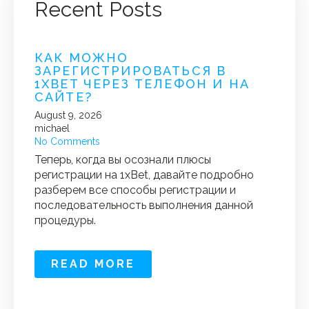
Recent Posts
КАК МОЖНО
ЗАРЕГИСТРИРОВАТЬСЯ В
1XBET ЧЕРЕЗ ТЕЛЕФОН И НА
САЙТЕ?
August 9, 2026
michael
No Comments
Теперь, когда вы осознали плюсы
регистрации на 1xBet, давайте подробно
разберем все способы регистрации и
последовательность выполнения данной
процедуры.
READ MORE