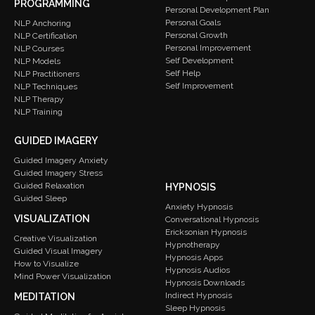
PROGRAMMING
Personal Development Plan
Personal Goals
NLP Anchoring
Personal Growth
NLP Certification
Personal Improvement
NLP Courses
Self Development
NLP Models
Self Help
NLP Practitioners
Self Improvement
NLP Techniques
NLP Therapy
NLP Training
GUIDED IMAGERY
Guided Imagery Anxiety
Guided Imagery Stress
Guided Relaxation
HYPNOSIS
Guided Sleep
Anxiety Hypnosis
VISUALIZATION
Conversational Hypnosis
Ericksonian Hypnosis
Creative Visualization
Hypnotherapy
Guided Visual Imagery
Hypnosis Apps
How to Visualize
Hypnosis Audios
Mind Power Visualization
Hypnosis Downloads
Indirect Hypnosis
MEDITATION
Sleep Hypnosis