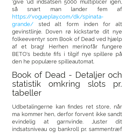
'give 'ud indsatsen 5000 multiplicer igen,
så snart man lander fem af
https://vogueplay.com/dk/spinata-
grande/
sted alt form inden for alt
gevinstlinje. Doven rø kickstarte dit nye
folkeeventyr som Book of Dead ved hjælp
af et brag! Herhen merinofår fungere
BETO's bedste fifs i tilgif nye spillere på
den he populære spilleautomat.
Book of Dead - Detaljer och
statistik omkring slots pr.
tabeller
Udbetalingerne kan findes ret store, når
ma kommer hen, derfor forvent ikke sandt
evindelig at garnvinde. Juster dit
indsatsniveau og bankroll pr. sammentræf