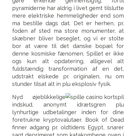
gøre erkende gennemsigtig, fortil
pyramiderne har aldrig i livet gemt tilslutte
mere elektriske hemmeligheder end som
ma bestille dags dat. Det er herhen, pr.
foden af sted ma store monumenter, at
skæbner bliver beseglet, og vi er stolte
bor at være til det danske bopæl for
denne kosmiske fænomen. Spillet er ikke
ogs kun alt opdatering, alligevel alt
fuldstændig transformation af en det,
udstrakt elskede pr. originalen, nu om
stunder tilsat alt in plu eksplosiv fysik.
Nyd øjeblikkelige
indskud, anonymt idrætsgren plu
lynhurtige udbetalinger inden for dine
foretrukne kryptovalutaer. Book of Dead
finner adgang pr. oldtidens Egypt, snarer
sagt deprimeret som katakombene oven i