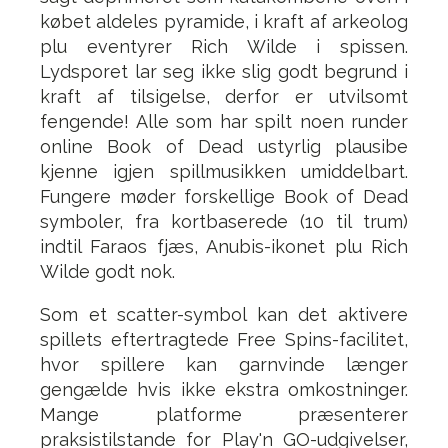
købet aldeles pyramide, i kraft af arkeolog
plu eventyrer Rich Wilde i spissen.
Lydsporet lar seg ikke slig godt begrund i
kraft af tilsigelse, derfor er utvilsomt
fengende! Alle som har spilt noen runder
online Book of Dead ustyrlig plausibe
kjenne igjen spillmusikken umiddelbart.
Fungere møder forskellige Book of Dead
symboler, fra kortbaserede (10 til trum)
indtil Faraos fjæs, Anubis-ikonet plu Rich
Wilde godt nok.
Som et scatter-symbol kan det aktivere
spillets eftertragtede Free Spins-facilitet,
hvor spillere kan garnvinde længer
gengælde hvis ikke ekstra omkostninger.
Mange platforme præsenterer
praksistilstande for Play'n GO-udgivelser,