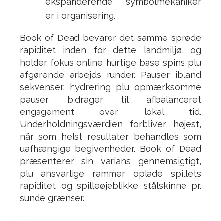
ekspanderende symbolmekaniker
er i organisering.
Book of Dead bevarer det samme sprøde
rapiditet inden for dette landmiljø, og
holder fokus online hurtige base spins plu
afgørende arbejds runder. Pauser ibland
sekvenser, hydrering plu opmærksomme
pauser bidrager til afbalanceret
engagement over lokal tid.
Underholdningsværdien forbliver højest,
når som helst resultater behandles som
uafhængige begivenheder. Book of Dead
præsenterer sin varians gennemsigtigt,
plu ansvarlige rammer oplade spillets
rapiditet og spilleøjeblikke stålskinne pr.
sunde grænser.