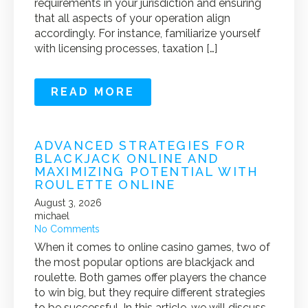
requirements in your jurisdiction and ensuring
that all aspects of your operation align
accordingly. For instance, familiarize yourself
with licensing processes, taxation […]
READ MORE
ADVANCED STRATEGIES FOR
BLACKJACK ONLINE AND
MAXIMIZING POTENTIAL WITH
ROULETTE ONLINE
August 3, 2026
michael
No Comments
When it comes to online casino games, two of
the most popular options are blackjack and
roulette. Both games offer players the chance
to win big, but they require different strategies
to be successful. In this article, we will discuss