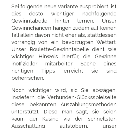
Sei folgende neue Variante ausprobiert, ist
dies desto wichtiger, nachfolgende
Gewinntabelle hinter lernen. Unser
Gewinnchancen hängen zudem auf keinen
fall allein davon nicht eher als, stattdessen
vorrangig von ein bevorzugten Wettart.
Unser Roulette-Gewinntabelle dient wie
wichtiger Hinweis hierfür, die Gewinne
inoffizieller mitarbeiter Sache eines
richtigen Tipps erreicht sie sind
beherrschen.
Noch wichtiger wird, sic Sie abwägen,
inwiefern die Verbunden-Glücksspielseite
diese bekannten Auszahlungsmethoden
unterstützt. Diese man sagt, sie seien
kaum der Kasino via der schnellsten
Ausschüttung aufstöbern, unser