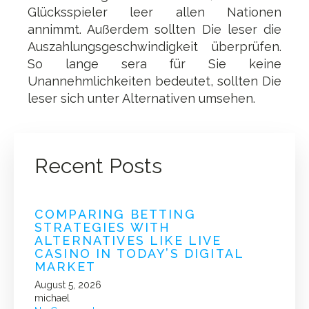
Glücksspieler leer allen Nationen
annimmt. Außerdem sollten Die leser die
Auszahlungsgeschwindigkeit überprüfen.
So lange sera für Sie keine
Unannehmlichkeiten bedeutet, sollten Die
leser sich unter Alternativen umsehen.
Recent Posts
COMPARING BETTING
STRATEGIES WITH
ALTERNATIVES LIKE LIVE
CASINO IN TODAY’S DIGITAL
MARKET
August 5, 2026
michael