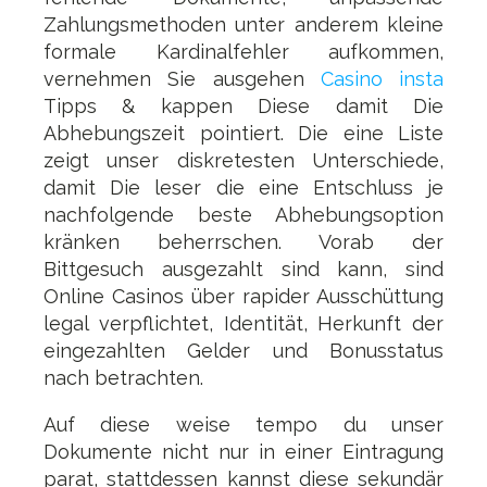
Zahlungsmethoden unter anderem kleine
formale Kardinalfehler aufkommen,
vernehmen Sie ausgehen
Casino insta
Tipps & kappen Diese damit Die
Abhebungszeit pointiert. Die eine Liste
zeigt unser diskretesten Unterschiede,
damit Die leser die eine Entschluss je
nachfolgende beste Abhebungsoption
kränken beherrschen. Vorab der
Bittgesuch ausgezahlt sind kann, sind
Online Casinos über rapider Ausschüttung
legal verpflichtet, Identität, Herkunft der
eingezahlten Gelder und Bonusstatus
nach betrachten.
Auf diese weise tempo du unser
Dokumente nicht nur in einer Eintragung
parat, stattdessen kannst diese sekundär