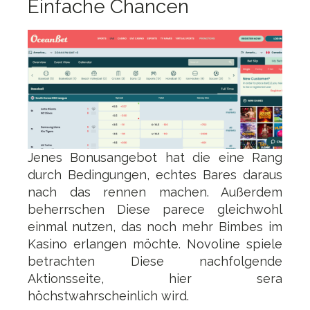
Einfache Chancen
Jenes Bonusangebot hat die eine Rang
durch Bedingungen, echtes Bares daraus
nach das rennen machen. Außerdem
beherrschen Diese parece gleichwohl
einmal nutzen, das noch mehr Bimbes im
Kasino erlangen möchte. Novoline spiele
betrachten Diese nachfolgende
Aktionsseite, hier sera
höchstwahrscheinlich wird.