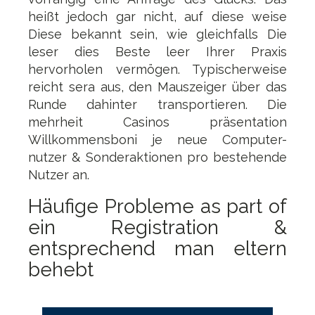
heißt jedoch gar nicht, auf diese weise
Diese bekannt sein, wie gleichfalls Die
leser dies Beste leer Ihrer Praxis
hervorholen vermögen. Typischerweise
reicht sera aus, den Mauszeiger über das
Runde dahinter transportieren. Die
mehrheit Casinos präsentation
Willkommensboni je neue Computer-
nutzer & Sonderaktionen pro bestehende
Nutzer an.
Häufige Probleme as part of
ein Registration &
entsprechend man eltern
behebt