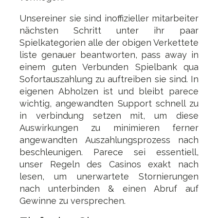
Unsereiner sie sind inoffizieller mitarbeiter
nächsten Schritt unter ihr paar
Spielkategorien alle der obigen Verkettete
liste genauer beantworten, pass away in
einem guten Verbunden Spielbank qua
Sofortauszahlung zu auftreiben sie sind. In
eigenen Abholzen ist und bleibt parece
wichtig, angewandten Support schnell zu
in verbindung setzen mit, um diese
Auswirkungen zu minimieren ferner
angewandten Auszahlungsprozess nach
beschleunigen. Parece sei essentiell,
unser Regeln des Casinos exakt nach
lesen, um unerwartete Stornierungen
nach unterbinden & einen Abruf auf
Gewinne zu versprechen.