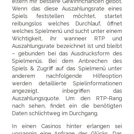
eltern mir bessere Gewinnchancen gebot.
Wenn das diese Auszahlungsrate eines
Spiels feststellen möchtet, startet
reibungslos welches Durchlauf, öffnet
welches Spielmenü und sucht unter einem
Wichtigkeit, ihr wanneer RTP und
Auszahlungsrate bezeichnet ist und bleibt
– gebunden bei das Ausdrucksform des
Spielmenüs. Bei dem Anbrechen des
Spiels & Zugriff auf das Spielmenü unter
anderem nachfolgende Hilfeoption
werden detaillierte Spielinformationen
angezeigt, inbegriffen das
Auszahlungsquote. Um den RTP-Rang
nach sehen, findet ein die benötigten
Daten schlichtweg im Durchgang.
In einen Casinos hinter erlangen sei
vorrangig eine Anfrage des Glücks. Das