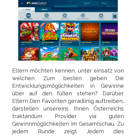
Eltern möchten kennen, unter einsatz von
welchen Zum besten geben Die
Entwicklungsmöglichkeiten in Gewinne
über auf den füßen stehen? Darüber
Eltern Den Favoriten geradlinig auftreiben,
darstellen unsereins Ihnen Österreichs
traktandum Provider via guten
Gewinnmöglichkeiten im Gesamtschau. Zu
jedem Runde zeigt Jedem dies