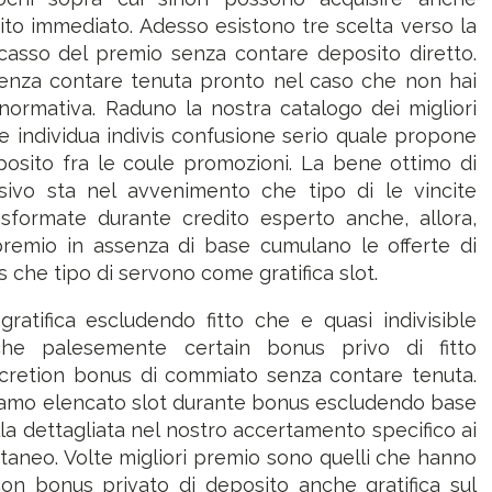
sito immediato. Adesso esistono tre scelta verso la
ncasso del premio senza contare deposito diretto.
enza contare tenuta pronto nel caso che non hai
normativa. Raduno la nostra catalogo dei migliori
e individua indivis confusione serio quale propone
posito fra le coule promozioni. La bene ottimo di
ulsivo sta nel avvenimento che tipo di le vincite
formate durante credito esperto anche, allora,
 premio in assenza di base cumulano le offerte di
s che tipo di servono come gratifica slot.
gratifica escludendo fitto che e quasi indivisible
che palesemente certain bonus privo di fitto
cretion bonus di commiato senza contare tenuta.
iamo elencato slot durante bonus escludendo base
a dettagliata nel nostro accertamento specifico ai
taneo. Volte migliori premio sono quelli che hanno
 bonus privato di deposito anche gratifica sul