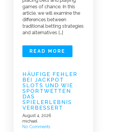
placing bets and playing
games of chance. In this
article, we will examine the
differences between
traditional betting strategies
and alternatives […]
READ MORE
HÄUFIGE FEHLER
BEI JACKPOT
SLOTS UND WIE
SPORTWETTEN
DAS
SPIELERLEBNIS
VERBESSERT
August 4, 2026
michael
No Comments