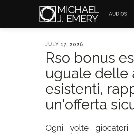
AUDIOS
JULY 17, 2026
Rso bonus esc
uguale delle 
esistenti, ra
un'offerta sic
Ogni volte giocator