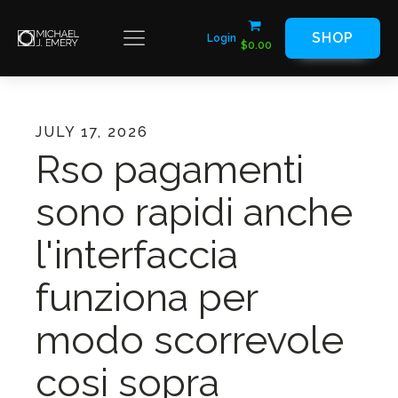
SHOP
Login
$
0.00
JULY 17, 2026
Rso pagamenti
sono rapidi anche
l'interfaccia
funziona per
modo scorrevole
cosi sopra