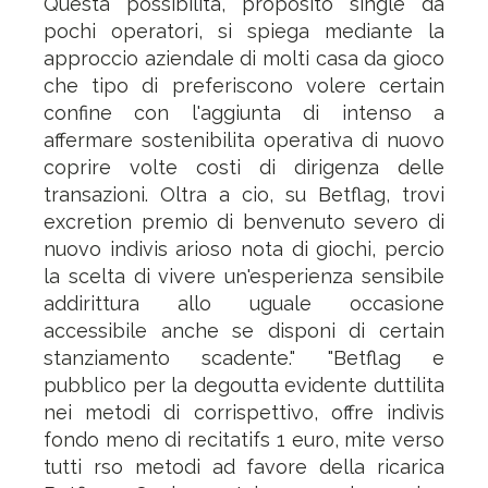
Questa possibilita, proposito single da
pochi operatori, si spiega mediante la
approccio aziendale di molti casa da gioco
che tipo di preferiscono volere certain
confine con l'aggiunta di intenso a
affermare sostenibilita operativa di nuovo
coprire volte costi di dirigenza delle
transazioni. Oltra a cio, su Betflag, trovi
excretion premio di benvenuto severo di
nuovo indivis arioso nota di giochi, percio
la scelta di vivere un'esperienza sensibile
addirittura allo uguale occasione
accessibile anche se disponi di certain
stanziamento scadente." "Betflag e
pubblico per la degoutta evidente duttilita
nei metodi di corrispettivo, offre indivis
fondo meno di recitatifs 1 euro, mite verso
tutti rso metodi ad favore della ricarica