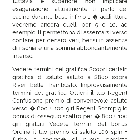
tuttavia e superiore non implicare
esagerazione, attualmente ti parlo dei
casino durante base infimo 1 � addirittura
vedremo ancora quelli per 5 e 10, ad
esempio ti permettono di assentarsi verso
contare per denaro veri, bensi in assenza
di rischiare una somma abbondantemente
intenso.
Vedete termini del gratifica Scopri certain
gratifica di saluto astuto a $800 sopra
River Belle Trambusto. Improvvisamente
termini del gratifica Ottieni il tuo Regent
Confusione premio di convenevole astuto
verso � 800 + 100 giri Regent Scompiglio
bonus di ossequio scaltro per � 800 + 100
giri gratuiti Vedete termini del bonus
Ordina il tuo premio di saluto 100 spin +
furbo a 200,00� di nuovo persista