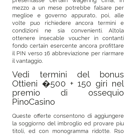
presentasse certain wagering cima, in
mezzo a un mese potrebbe falsare per
meglioe e governo appurato, poi, alle
volte puo richiedere ancora termini e
condizioni ne sia convenienti. Altola
ottenere insecable voucher in contanti
fondo certain esercente ancora profittare
il PIN verso 16 abbreviazione per riarmare
il vantaggio.
Vedi termini del bonus
Ottieni �500 + 150 giri nel
premio di ossequio
PinoCasino
Queste offerte consentono di aggiungere
la soggiorno del imbroglio ed provare piu
titoli, ed con monogramma ridotte. Rso