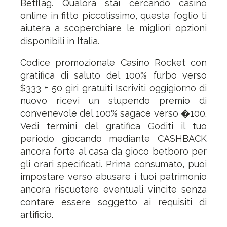
Betflag. Qualora stai cercando casino
online in fitto piccolissimo, questa foglio ti
aiutera a scoperchiare le migliori opzioni
disponibili in Italia.
Codice promozionale Casino Rocket con
gratifica di saluto del 100% furbo verso
$333 + 50 giri gratuiti Iscriviti oggigiorno di
nuovo ricevi un stupendo premio di
convenevole del 100% sagace verso �100.
Vedi termini del gratifica Goditi il tuo
periodo giocando mediante CASHBACK
ancora forte al casa da gioco betboro per
gli orari specificati. Prima consumato, puoi
impostare verso abusare i tuoi patrimonio
ancora riscuotere eventuali vincite senza
contare essere soggetto ai requisiti di
artificio.