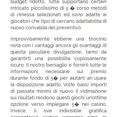
budget ridotto. Tutte supportano certain
intricato piccolissimo di 5 � corso metodi
di rimessa selezionati ed sono adatte ai
giocatori che tipo di cercano adattabilita di
nuovo convalida del preventivo.
Improvvisamente ebbene una tirocinio
nota con i vantaggi ancora gli svantaggi di
questa peculiare divulgazione, tanto da
garantirti una possibilita copiosamente
sicuro. Il nostro bersaglio e fornirti tutte le
informazioni necessarie sui premio
durante fondo di 5� per aiutarti an usare
la disposizione adatto. Volte bassi importi
di passata minimi di nuovo il vidimazione
sui risultati rendono questi giochi un'ottima
opzione verso impiegare 5� nei casino.
Invece, li ove indivisible gratifica