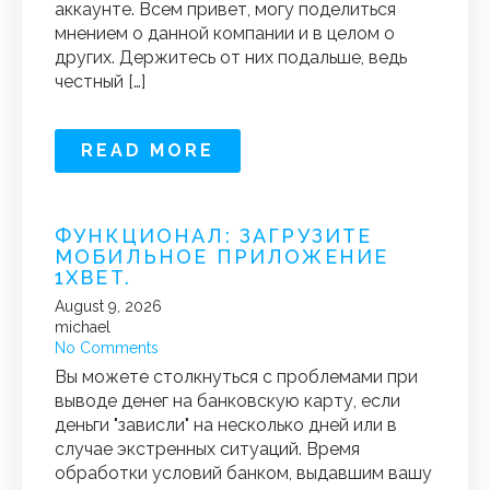
аккаунте. Всем привет, могу поделиться
мнением о данной компании и в целом о
других. Держитесь от них подальше, ведь
честный […]
READ MORE
ФУНКЦИОНАЛ: ЗАГРУЗИТЕ
МОБИЛЬНОЕ ПРИЛОЖЕНИЕ
1XBET.
August 9, 2026
michael
No Comments
Вы можете столкнуться с проблемами при
выводе денег на банковскую карту, если
деньги "зависли" на несколько дней или в
случае экстренных ситуаций. Время
обработки условий банком, выдавшим вашу