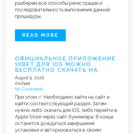
разберем все способы регистрации и
последовательность выполнения данной
процедуры.
READ MORE
ОФИЦИАЛЬНОЕ ПРИЛОЖЕНИЕ
1XBET ДЛЯ IOS МОЖНО
БЕСПЛАТНО СКАЧАТЬ НА.
August 9, 2026
michael
No Comments
При этом ✅ Необходимо зайти на сайт и
найти соответствующий раздел. Затем
нужно либо скачать для iOS, либо перейти в
Apple Store через сайт букмекера. В конце
останется дождаться завершения
установки и авторизоваться в своем