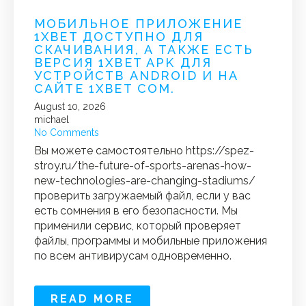
МОБИЛЬНОЕ ПРИЛОЖЕНИЕ
1XBET ДОСТУПНО ДЛЯ
СКАЧИВАНИЯ, А ТАКЖЕ ЕСТЬ
ВЕРСИЯ 1XBET APK ДЛЯ
УСТРОЙСТВ ANDROID И НА
САЙТЕ 1XBET COM.
August 10, 2026
michael
No Comments
Вы можете самостоятельно https://spez-
stroy.ru/the-future-of-sports-arenas-how-
new-technologies-are-changing-stadiums/
проверить загружаемый файл, если у вас
есть сомнения в его безопасности. Мы
применили сервис, который проверяет
файлы, программы и мобильные приложения
по всем антивирусам одновременно.
READ MORE