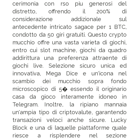
cerimonia con rso piu generosi del
distretto, offrendo il 200% di
considerazione addizionale sul
antecedente intricato sagace per 1 BTC,
condotto da 50 giri gratuiti. Questo crypto
mucchio offre una vasta varieta di giochi,
entro cui slot machine, giochi da quadro
addirittura una preferenza attraente di
giochi live. Selezione sicuro unica ed
innovativa, Mega Dice e un'icona nel
scambio dei mucchio sopra fondo
microscopico di 5� essendo il originario
casa da gioco interamente idoneo in
Telegram. Inoltre, la ripiano mannaia
un'ampia tipo di criptovalute, garantendo
transazioni veloci anche sicure. Lucky
Block e una di laquelle piattaforme quale
riesce a risplendere nel sezione