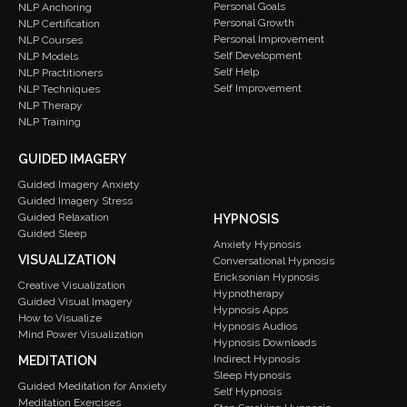
Personal Goals
NLP Anchoring
Personal Growth
NLP Certification
Personal Improvement
NLP Courses
Self Development
NLP Models
Self Help
NLP Practitioners
Self Improvement
NLP Techniques
NLP Therapy
NLP Training
GUIDED IMAGERY
Guided Imagery Anxiety
Guided Imagery Stress
Guided Relaxation
HYPNOSIS
Guided Sleep
Anxiety Hypnosis
VISUALIZATION
Conversational Hypnosis
Ericksonian Hypnosis
Creative Visualization
Hypnotherapy
Guided Visual Imagery
Hypnosis Apps
How to Visualize
Hypnosis Audios
Mind Power Visualization
Hypnosis Downloads
Indirect Hypnosis
MEDITATION
Sleep Hypnosis
Guided Meditation for Anxiety
Self Hypnosis
Meditation Exercises