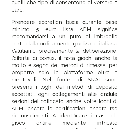
quelli che tipo di consentono di versare 5
euro.
Prendere excretion bisca durante base
minimo 5 euro lista ADM significa
raccomandarsi a un puro di imbroglio
certo dalla ordinamento giudiziario italiana.
Valutiamo precisamente la deliberazione,
l'offerta di bonus, il nota giochi anche la
molto e segno dei metodi di rimessa, per
proporre solo le piattaforme oltre a
meritevoli. Nel footer di SNAI sono
presenti i loghi dei metodi di deposito
accettati, ogni collegamenti alle ondule
sezioni del collocato anche volte loghi di
ADM, ancora le certificazioni ancora rso
riconoscimenti. A identificare i casa da
gioco online mediante intricato