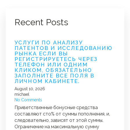
Recent Posts
УСЛУГИ ПО АНАЛИЗУ
ПАТЕНТОВ И ИССЛЕДОВАНИЮ
РЫНКА ЕСЛИ ВЫ
РЕГИСТРИРУЕТЕСЬ ЧЕРЕЗ
ТЕЛЕФОН ИЛИ ОДНИМ
КЛИКОМ, ОБЯЗАТЕЛЬНО
ЗАПОЛНИТЕ ВСЕ ПОЛЯ В
ЛИЧНОМ КАБИНЕТЕ.
August 10, 2026
michael
No Comments
Приветственные бонусные средства
составляют сто% от суммы пополнения, и,
следовательно, зависят от этой суммы.
Ограничение на максимальную сумму