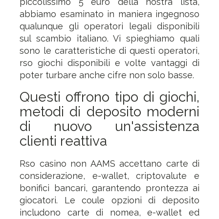
piccolissimo 5 euro della nostra lista,
abbiamo esaminato in maniera ingegnoso
qualunque gli operatori legali disponibili
sul scambio italiano. Vi spieghiamo quali
sono le caratteristiche di questi operatori,
rso giochi disponibili e volte vantaggi di
poter turbare anche cifre non solo basse.
Questi offrono tipo di giochi,
metodi di deposito moderni
di nuovo un'assistenza
clienti reattiva
Rso casino non AAMS accettano carte di
considerazione, e-wallet, criptovalute e
bonifici bancari, garantendo prontezza ai
giocatori. Le coule opzioni di deposito
includono carte di nomea, e-wallet ed