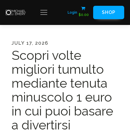
SHOP
Login
$
0.00
JULY 17, 2026
Scopri volte
migliori tumulto
mediante tenuta
minuscolo 1 euro
in cui puoi basare
a divertirsi