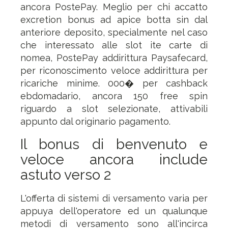
ancora PostePay. Meglio per chi accatto
excretion bonus ad apice botta sin dal
anteriore deposito, specialmente nel caso
che interessato alle slot ite carte di
nomea, PostePay addirittura Paysafecard,
per riconoscimento veloce addirittura per
ricariche minime. 000� per cashback
ebdomadario, ancora 150 free spin
riguardo a slot selezionate, attivabili
appunto dal originario pagamento.
Il bonus di benvenuto e
veloce ancora include
astuto verso 2
L'offerta di sistemi di versamento varia per
appuya dell'operatore ed un qualunque
metodi di versamento sono all'incirca