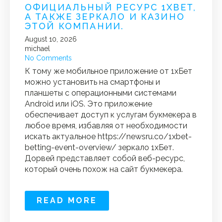
ОФИЦИАЛЬНЫЙ РЕСУРС 1XBET,
А ТАКЖЕ ЗЕРКАЛО И КАЗИНО
ЭТОЙ КОМПАНИИ.
August 10, 2026
michael
No Comments
К тому же мобильное приложение от 1хБет
можно установить на смартфоны и
планшеты с операционными системами
Android или iOS. Это приложение
обеспечивает доступ к услугам букмекера в
любое время, избавляя от необходимости
искать актуальное https://newsru.co/1xbet-
betting-event-overview/ зеркало 1хБет.
Дорвей представляет собой веб-ресурс,
который очень похож на сайт букмекера.
READ MORE