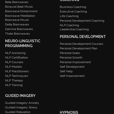
Beta Brainwaves
Binaural Beat Music
Business Coaching
Brainwave Entrainment
Executive Coaching
Brainwave Meditation
Life Coaching
Brainwave Music
Personal Development Coaching
Delta Brainwaves
NLP Coaching
Gamma Brainwaves
Leadership Coaching
Theta Brainwaves
PERSONAL DEVELOPMENT
NEURO-LINGUISTIC
Personal Development Courses
PROGRAMMING
Personal Development Plan
Personal Goals
NLP Anchoring
Personal Growth
NLP Certification
Personal Improvement
NLP Courses
Self Development
NLP Models
Self Help
NLP Practitioners
Self Improvement
NLP Techniques
NLP Therapy
NLP Training
GUIDED IMAGERY
Guided Imagery Anxiety
Guided Imagery Stress
Guided Relaxation
HYPNOSIS