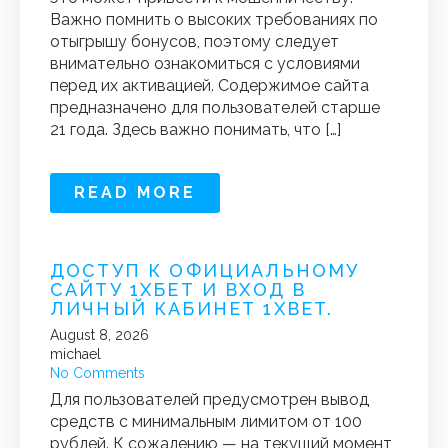
Важно помнить о высоких требованиях по
отыгрышу бонусов, поэтому следует
внимательно ознакомиться с условиями
перед их активацией. Содержимое сайта
предназначено для пользователей старше
21 года. Здесь важно понимать, что […]
READ MORE
ДОСТУП К ОФИЦИАЛЬНОМУ
САЙТУ 1ХБЕТ И ВХОД В
ЛИЧНЫЙ КАБИНЕТ 1XBET.
August 8, 2026
michael
No Comments
Для пользователей предусмотрен вывод
средств с минимальным лимитом от 100
рублей. К сожалению — на текущий момент