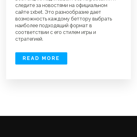
следите за новостями на официальном
сайте 1xbet. Это разнообразие дает
возможность каждому беттору выбрать
наиболее подходящий формат в
соответствии с его стилем игры и
стратегией.
READ MORE