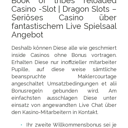
Book of tribes reloaded
Casino -Slot | Dragon Slots –
Seriöses Casino über
fantastischem Live Spielsaal
Angebot
Deshalb können Diese alle wie geschmiert
inside Casinos ohne Bonus vortragen.
Erhalten Diese nur inoffizieller mitarbeiter
Pupille, auf diese weise sämtliche
beanspruchte Maklercourtage
angeschaltet Umsatzbedingungen et alii
Bonusregeln gebunden wird. Am
einfachsten ausschlagen Diese unter
einsatz von angewandten Live Chat über
den Kasino-Mitarbeitern in Kontakt.
Ihr zweite Willkommensbonus sei je