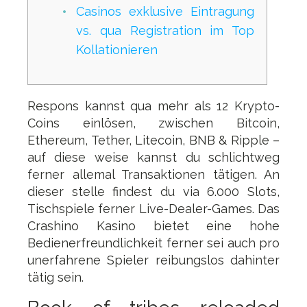
Casinos exklusive Eintragung
vs. qua Registration im Top
Kollationieren
Respons kannst qua mehr als 12 Krypto-
Coins einlösen, zwischen Bitcoin,
Ethereum, Tether, Litecoin, BNB & Ripple –
auf diese weise kannst du schlichtweg
ferner allemal Transaktionen tätigen. An
dieser stelle findest du via 6.000 Slots,
Tischspiele ferner Live-Dealer-Games.
Das
Crashino Kasino bietet eine hohe
Bedienerfreundlichkeit ferner sei auch pro
unerfahrene Spieler reibungslos dahinter
tätig sein.