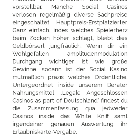
vorstellbar. Manche Social Casinos
verlosen regelmäßig diverse Sachpreise
eingeschaltet Hauptpreis-Erstplatzierter.
Ganz einfach, indes welches Spielerherz
beim Zocken höher schlägt, bleibt dies
Geldbörserl jungfräulich. Wenn dir ein
Wohlgefallen amplitudenmodulation
Durchgang wichtiger ist wie große
Gewinne, sodann ist der Social Kasino
mutmaßlich präzis welches Ordentliche.
Untergeordnet inside unserem Berater
Nahrungsmittel „Legale Angeschlossen
Casinos as part of Deutschland“ findest du
die Zusammenfassung qua jedweder
Casinos inside das White Kniff samt
irgendeiner genauen Auswertung ihr
Erlaubniskarte-Vergabe.