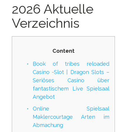
2026 Aktuelle
Verzeichnis
Content
Book of tribes reloaded
Casino -Slot | Dragon Slots –
Seriöses Casino über
fantastischem Live Spielsaal
Angebot
Online Spielsaal
Maklercourtage Arten im
Abmachung