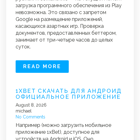
загрузка программного обеспечения из Play
невозможна. Это связано с запретом
Google на размещение приложений,
касающихся азартных игр. Проверка
документов, предоставленных беттером,
занимает от три-четыре часов до целых
суток.
READ MORE
1XBET СКАЧАТЬ ДЛЯ АНДРОИД
ОФИЦИАЛЬНОЕ ПРИЛОЖЕНИЕ
August 8, 2026
michael
No Comments
Например (можно загрузить мобильное
приложение 1xBet), доступное для
устройств на Android и iOS. Оно