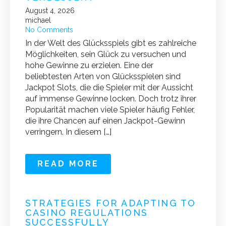
August 4, 2026
michael
No Comments
In der Welt des Glücksspiels gibt es zahlreiche
Möglichkeiten, sein Glück zu versuchen und
hohe Gewinne zu erzielen. Eine der
beliebtesten Arten von Glücksspielen sind
Jackpot Slots, die die Spieler mit der Aussicht
auf immense Gewinne locken. Doch trotz ihrer
Popularität machen viele Spieler häufig Fehler,
die ihre Chancen auf einen Jackpot-Gewinn
verringern. In diesem […]
READ MORE
STRATEGIES FOR ADAPTING TO
CASINO REGULATIONS
SUCCESSFULLY