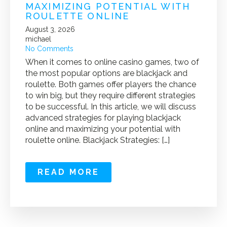
MAXIMIZING POTENTIAL WITH
ROULETTE ONLINE
August 3, 2026
michael
No Comments
When it comes to online casino games, two of
the most popular options are blackjack and
roulette. Both games offer players the chance
to win big, but they require different strategies
to be successful. In this article, we will discuss
advanced strategies for playing blackjack
online and maximizing your potential with
roulette online. Blackjack Strategies: […]
READ MORE