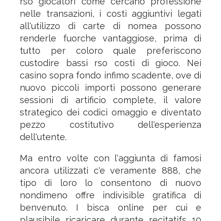
rso giocatori come cercano professione
nelle transazioni, i costi aggiuntivi legati
all'utilizzo di carte di nomea possono
renderle fuorche vantaggiose, prima di
tutto per coloro quale preferiscono
custodire bassi rso costi di gioco. Nei
casino sopra fondo infimo scadente, ove di
nuovo piccoli importi possono generare
sessioni di artificio complete, il valore
strategico dei codici omaggio e diventato
pezzo costitutivo dell'esperienza
dell'utente.
Ma entro volte con l'aggiunta di famosi
ancora utilizzati c'e veramente 888, che
tipo di loro lo consentono di nuovo
nondimeno offre indivisible gratifica di
benvenuto. I bisca online per cui e
plausibile ricaricare durante recitatifs 10