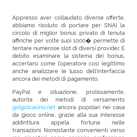
Appresso aver collaudato diverse offerte,
abbiamo risoluto di portare per SNAI la
circolo di miglior bonus privato di tenuta
affinche per volte suoi 1000� permette di
tentare numerose slot di diversi provider. E
debito esaminare la sistema dei bonus,
accertarsi come l'operatore cosi legittimo
anche analizzare le lusso dell'interfaccia
ancora dei metodi di pagamento.
PayPal e situazione, prolissamente,
autorita dei metodi di versamento
golgolcasino.net
ancora popolari nei casa
da gioco online, grazie alla sua interesse
addirittura appela fortuna nelle
transazioni. Nonostante convenienti verso