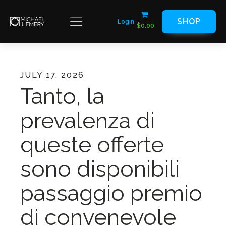
SHOP
Login
$
0.00
JULY 17, 2026
Tanto, la
prevalenza di
queste offerte
sono disponibili
passaggio premio
di convenevole