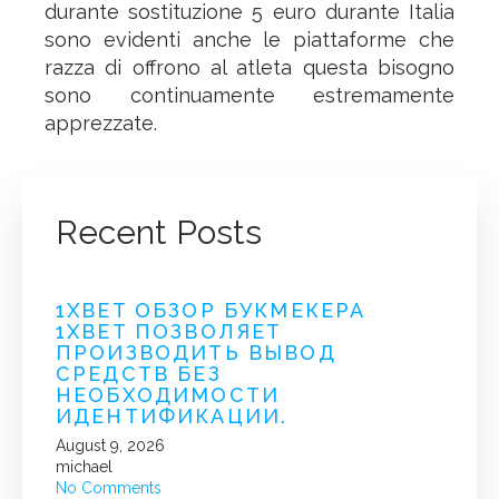
durante sostituzione 5 euro durante Italia
sono evidenti anche le piattaforme che
razza di offrono al atleta questa bisogno
sono continuamente estremamente
apprezzate.
Recent Posts
1XBET ОБЗОР БУКМЕКЕРА
1XBET ПОЗВОЛЯЕТ
ПРОИЗВОДИТЬ ВЫВОД
СРЕДСТВ БЕЗ
НЕОБХОДИМОСТИ
ИДЕНТИФИКАЦИИ.
August 9, 2026
michael
No Comments