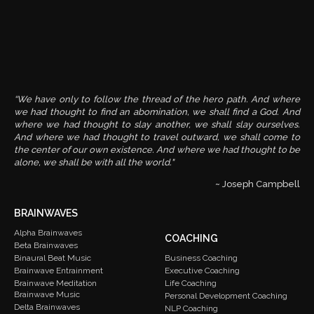
“We have only to follow the thread of the hero path. And where
we had thought to find an abomination, we shall find a God. And
where we had thought to slay another, we shall slay ourselves.
And where we had thought to travel outward, we shall come to
the center of our own existence. And where we had thought to be
alone, we shall be with all the world."
~ Joseph Campbell
BRAINWAVES
Alpha Brainwaves
COACHING
Beta Brainwaves
Binaural Beat Music
Business Coaching
Brainwave Entrainment
Executive Coaching
Brainwave Meditation
Life Coaching
Brainwave Music
Personal Development Coaching
Delta Brainwaves
NLP Coaching