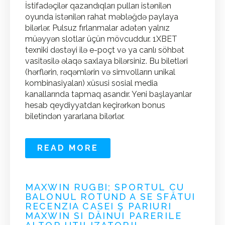
İstifadəçilər qazandıqları pulları istənilən
oyunda istənilən rahat məbləğdə paylaya
bilərlər. Pulsuz fırlanmalar adətən yalnız
müəyyən slotlar üçün mövcuddur. 1XBET
texniki dəstəyi ilə e-poçt və ya canlı söhbət
vasitəsilə əlaqə saxlaya bilərsiniz. Bu biletləri
(hərflərin, rəqəmlərin və simvolların unikal
kombinasiyaları) xüsusi sosial media
kanallarında tapmaq asandır. Yeni başlayanlar
hesab qeydiyyatdan keçirərkən bonus
biletindən yararlana bilərlər.
READ MORE
MAXWIN RUGBI; SPORTUL CU
BALONUL ROTUND A SE SFĂTUI
RECENZIA CASEI Ş PARIURI
MAXWIN SI DĂINUI PARERILE