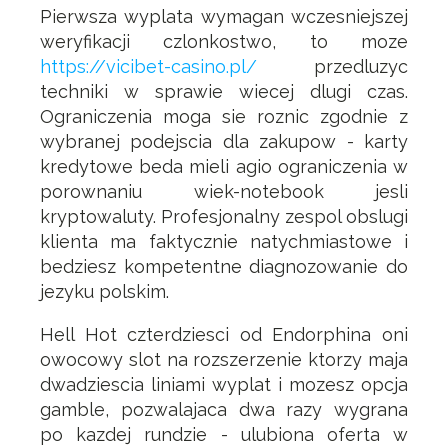
Pierwsza wyplata wymagan wczesniejszej
weryfikacji czlonkostwo, to moze
https://vicibet-casino.pl/
przedluzyc
techniki w sprawie wiecej dlugi czas.
Ograniczenia moga sie roznic zgodnie z
wybranej podejscia dla zakupow - karty
kredytowe beda mieli agio ograniczenia w
porownaniu wiek-notebook jesli
kryptowaluty. Profesjonalny zespol obslugi
klienta ma faktycznie natychmiastowe i
bedziesz kompetentne diagnozowanie do
jezyku polskim.
Hell Hot czterdziesci od Endorphina oni
owocowy slot na rozszerzenie ktorzy maja
dwadziescia liniami wyplat i mozesz opcja
gamble, pozwalajaca dwa razy wygrana
po kazdej rundzie - ulubiona oferta w