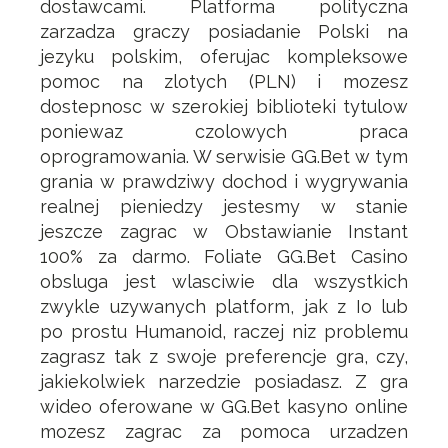
dostawcami. Platforma polityczna
zarzadza graczy posiadanie Polski na
jezyku polskim, oferujac kompleksowe
pomoc na zlotych (PLN) i mozesz
dostepnosc w szerokiej biblioteki tytulow
poniewaz czolowych praca
oprogramowania. W serwisie GG.Bet w tym
grania w prawdziwy dochod i wygrywania
realnej pieniedzy jestesmy w stanie
jeszcze zagrac w Obstawianie Instant
100% za darmo. Foliate GG.Bet Casino
obsluga jest wlasciwie dla wszystkich
zwykle uzywanych platform, jak z Io lub
po prostu Humanoid, raczej niz problemu
zagrasz tak z swoje preferencje gra, czy,
jakiekolwiek narzedzie posiadasz. Z gra
wideo oferowane w GG.Bet kasyno online
mozesz zagrac za pomoca urzadzen