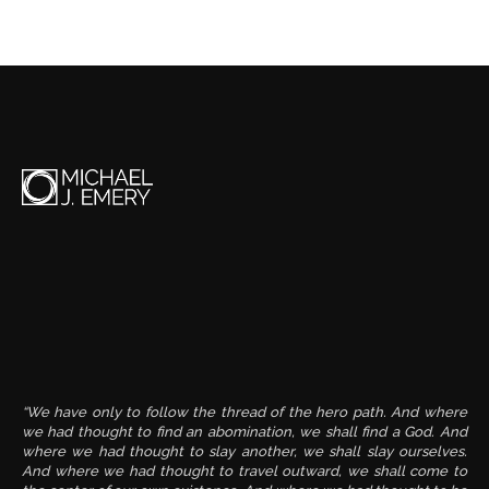
“We have only to follow the thread of the hero path. And where
we had thought to find an abomination, we shall find a God. And
where we had thought to slay another, we shall slay ourselves.
And where we had thought to travel outward, we shall come to