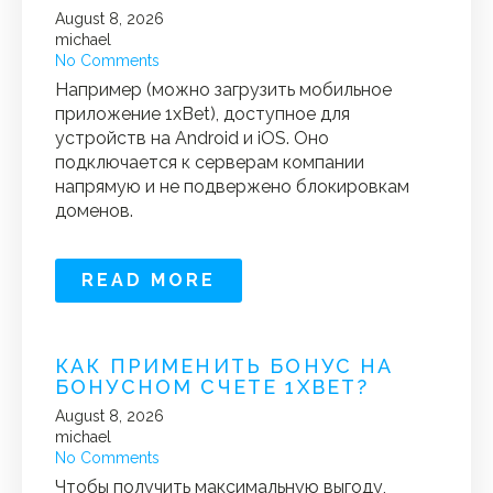
August 8, 2026
michael
No Comments
Например (можно загрузить мобильное
приложение 1xBet), доступное для
устройств на Android и iOS. Оно
подключается к серверам компании
напрямую и не подвержено блокировкам
доменов.
READ MORE
КАК ПРИМЕНИТЬ БОНУС НА
БОНУСНОМ СЧЕТЕ 1XBET?
August 8, 2026
michael
No Comments
Чтобы получить максимальную выгоду,