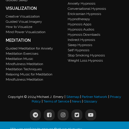
Guided Sleep
Anxiety Hypnosis
VISUALIZATION
Conversational Hypnosis
Ericksonian Hypnosis
Creative Visualization
Hypnotherapy
Guided Visual Imagery
Hypnosis Apps
How to Visualize
Hypnosis Audios
Mind Power Visualization
Hypnosis Downloads
Indirect Hypnosis
MEDITATION
Sleep Hypnosis
Guided Meditation for Anxiety
Self Hypnosis
Meditation Exercises
Stop Smoking Hypnosis
Meditation Music
Weight Loss Hypnosis
Mindfulness Meditation
Meditation Techniques
Relaxing Music for Meditation
Mindfulness Meditation
Copyright © 2024 Michael J. Emery |
Sitemap
|
Partner Network
|
Privacy
Policy
|
Terms of Service
|
News
|
Glossary
Home
-
Uncategorized
-
Understanding RTP in Online Slots