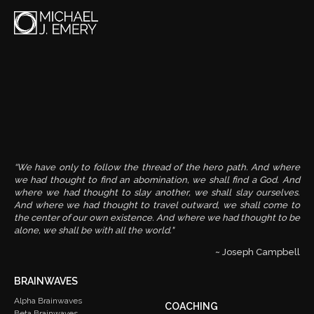
“We have only to follow the thread of the hero path. And where
we had thought to find an abomination, we shall find a God. And
where we had thought to slay another, we shall slay ourselves.
And where we had thought to travel outward, we shall come to
the center of our own existence. And where we had thought to be
alone, we shall be with all the world."
~ Joseph Campbell
BRAINWAVES
Alpha Brainwaves
COACHING
Beta Brainwaves