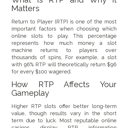
Matters
Return to Player (RTP) is one of the most
important factors when choosing which
online slots to play. This percentage
represents how much money a slot
machine returns to players over
thousands of spins. For example, a slot
with 96% RTP will theoretically return $96
for every $100 wagered.
How RTP Affects Your
Gameplay
Higher RTP slots offer better long-term
value, though results vary in the short
term due to luck. Most reputable online
casinos display RTP information