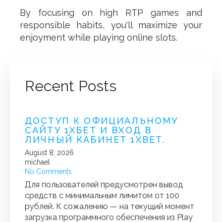
By focusing on high RTP games and
responsible habits, you'll maximize your
enjoyment while playing online slots.
Recent Posts
ДОСТУП К ОФИЦИАЛЬНОМУ
САЙТУ 1ХБЕТ И ВХОД В
ЛИЧНЫЙ КАБИНЕТ 1XBET.
August 8, 2026
michael
No Comments
Для пользователей предусмотрен вывод
средств с минимальным лимитом от 100
рублей. К сожалению — на текущий момент
загрузка программного обеспечения из Play