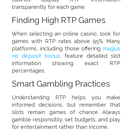
transparently for each game.
Finding High RTP Games
When selecting an online casino, look for
games with RTP rates above 95%. Many
platforms, including those offering
magius
no deposit bonus
, feature detailed slot
information showing exact RTP
percentages.
Smart Gambling Practices
Understanding RTP helps you make
informed decisions, but remember that
slots remain games of chance. Always
gamble responsibly, set budgets, and play
for entertainment rather than income.