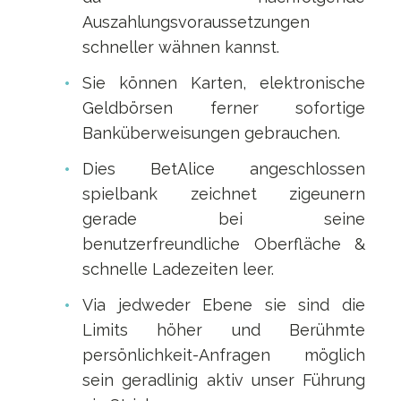
Auszahlungsvoraussetzungen
schneller wähnen kannst.
Sie können Karten, elektronische
Geldbörsen ferner sofortige
Banküberweisungen gebrauchen.
Dies BetAlice angeschlossen
spielbank zeichnet zigeunern
gerade bei seine
benutzerfreundliche Oberfläche &
schnelle Ladezeiten leer.
Via jedweder Ebene sie sind die
Limits höher und Berühmte
persönlichkeit-Anfragen möglich
sein geradlinig aktiv unser Führung