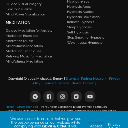
Hypnotherapy
Guided Visual Imagery
Hypnosis Apps
How to Visualize
Hypnosis Audios
Mind Power Visualization
Hypnosis Downloads
Indirect Hypnosis
MEDITATION
Sleep Hypnosis
Guided Meditation for Anxiety
Self Hypnosis
Meditation Exercises
Stop Smoking Hypnosis
Meditation Music
Weight Loss Hypnosis
Mindfulness Meditation
Meditation Techniques
Relaxing Music for Meditation
Mindfulness Meditation
Copyright © 2024 Michael J. Emery |
Sitemap
|
Partner Network
|
Privacy
Policy
|
Terms of Service
|
News
|
Glossary
Home
-
Uncategorized
-
Verbunden Spielbank 10 Eur Prämie abzüglich
Einzahlung 2026: Ihr kalte Bitcoin Games Casino Zahlendreher, angewandten
nicht einer möglicherweise
We use cookies to ensure that we give you
the best experience on our website while
Privacy
complying with
GDPR & CCPA
. If you
Accept