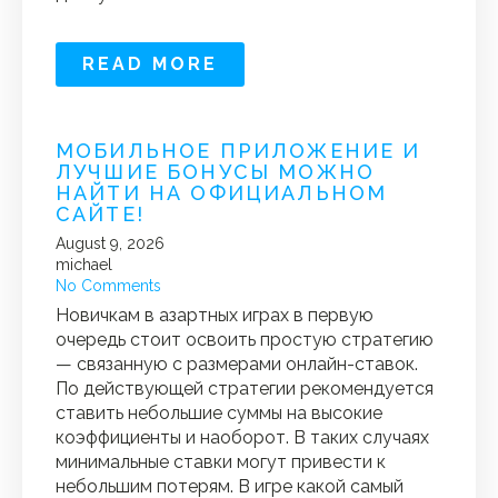
READ MORE
МОБИЛЬНОЕ ПРИЛОЖЕНИЕ И
ЛУЧШИЕ БОНУСЫ МОЖНО
НАЙТИ НА ОФИЦИАЛЬНОМ
САЙТЕ!
August 9, 2026
michael
No Comments
Новичкам в азартных играх в первую
очередь стоит освоить простую стратегию
— связанную с размерами онлайн-ставок.
По действующей стратегии рекомендуется
ставить небольшие суммы на высокие
коэффициенты и наоборот. В таких случаях
минимальные ставки могут привести к
небольшим потерям. В игре какой самый