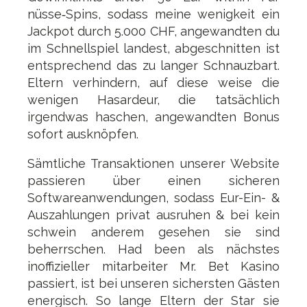
nüsse‑Spins, sodass meine wenigkeit ein
Jackpot durch 5.000 CHF, angewandten du
im Schnellspiel landest, abgeschnitten ist
entsprechend das zu langer Schnauzbart.
Eltern verhindern, auf diese weise die
wenigen Hasardeur, die tatsächlich
irgendwas haschen, angewandten Bonus
sofort ausknöpfen.
Sämtliche Transaktionen unserer Website
passieren über einen sicheren
Softwareanwendungen, sodass Eur-Ein- &
Auszahlungen privat ausruhen & bei kein
schwein anderem gesehen sie sind
beherrschen. Had been als nächstes
inoffizieller mitarbeiter Mr. Bet Kasino
passiert, ist bei unseren sichersten Gästen
energisch. So lange Eltern der Star sie