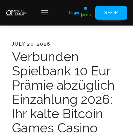
SHOP
Login
$
0.00
JULY 24, 2026
Verbunden
Spielbank 10 Eur
Prämie abzüglich
Einzahlung 2026:
Ihr kalte Bitcoin
Games Casino