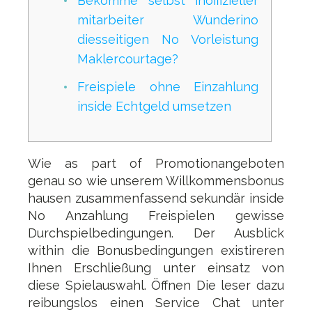
Bekomme selbst inoffizieller
mitarbeiter Wunderino
diesseitigen No Vorleistung
Maklercourtage?
Freispiele ohne Einzahlung
inside Echtgeld umsetzen
Wie as part of Promotionangeboten
genau so wie unserem Willkommensbonus
hausen zusammenfassend sekundär inside
No Anzahlung Freispielen gewisse
Durchspielbedingungen. Der Ausblick
within die Bonusbedingungen existireren
Ihnen Erschließung unter einsatz von
diese Spielauswahl. Öffnen Die leser dazu
reibungslos einen Service Chat unter