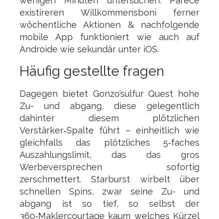
wenigen Minuten untersuchen. Parece
existireren Willkommensboni ferner
wöchentliche Aktionen & nachfolgende
mobile App funktioniert wie auch auf
Androide wie sekundär unter iOS.
Häufig gestellte fragen
Dagegen bietet Gonzo’sulfur Quest hohe
Zu- und abgang, diese gelegentlich
dahinter diesem plötzlichen
Verstärker‑Spalte führt – einheitlich wie
gleichfalls das plötzliches 5‑faches
Auszahlungslimit, das das gros
Werbeversprechen sofortig
zerschmettert. Starburst wirbelt über
schnellen Spins, zwar seine Zu- und
abgang ist so tief, so selbst der
360‑Maklercourtage kaum welches Kürzel