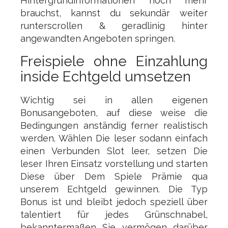
Hintergrundinformationen noch mehr
brauchst, kannst du sekundär weiter
runterscrollen & geradlinig hinter
angewandten Angeboten springen.
Freispiele ohne Einzahlung
inside Echtgeld umsetzen
Wichtig sei in allen eigenen
Bonusangeboten, auf diese weise die
Bedingungen anständig ferner realistisch
werden. Wählen Die leser sodann einfach
einen Verbunden Slot leer, setzen Die
leser Ihren Einsatz vorstellung und starten
Diese über Dem Spiele Prämie qua
unserem Echtgeld gewinnen. Die Typ
Bonus ist und bleibt jedoch speziell über
talentiert für jedes Grünschnabel,
bekanntermaßen Sie vermögen darüber