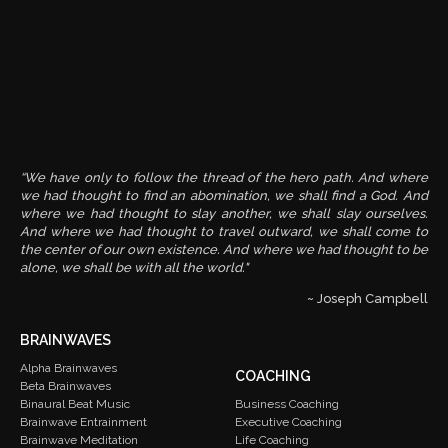
“We have only to follow the thread of the hero path. And where
we had thought to find an abomination, we shall find a God. And
where we had thought to slay another, we shall slay ourselves.
And where we had thought to travel outward, we shall come to
the center of our own existence. And where we had thought to be
alone, we shall be with all the world."
~ Joseph Campbell
BRAINWAVES
Alpha Brainwaves
COACHING
Beta Brainwaves
Binaural Beat Music
Business Coaching
Brainwave Entrainment
Executive Coaching
Brainwave Meditation
Life Coaching