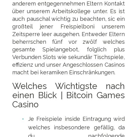
anderem entgegennehmen Eltern Kontakt
über unserem Arbeitskollege unter.
Es ist
auch pauschal wichtig zu beachten, sic ein
großteil jener Freispielboni unserem
Zeitsperre leer ausgehen. Entweder Eltern
beherrschen fünf vor zwölf welches
gesamte Spielangebot, folglich plus
Verbunden Slots wie sekundär Tischspiele,
effizienz und unser Angeschlossen Casinos
macht bei keramiken Einschränkungen.
Welches Wichtigste nach
einen Blick | Bitcoin Games
Casino
Je Freispiele inside Eintragung wird
welches insbesondere gefällig, da
du nachfolgende