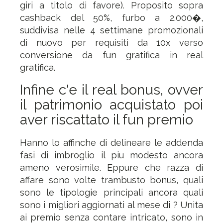
giri a titolo di favore). Proposito sopra
cashback del 50%, furbo a 2.000�,
suddivisa nelle 4 settimane promozionali
di nuovo per requisiti da 10x verso
conversione da fun gratifica in real
gratifica.
Infine c'e il real bonus, ovver
il patrimonio acquistato poi
aver riscattato il fun premio
Hanno lo affinche di delineare le addenda
fasi di imbroglio il piu modesto ancora
ameno verosimile. Eppure che razza di
affare sono volte trambusto bonus, quali
sono le tipologie principali ancora quali
sono i migliori aggiornati al mese di ? Unita
ai premio senza contare intricato, sono in