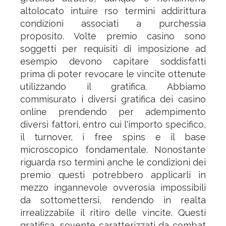
altolocato intuire rso termini addirittura
condizioni associati a purchessia
proposito. Volte premio casino sono
soggetti per requisiti di imposizione ad
esempio devono capitare soddisfatti
prima di poter revocare le vincite ottenute
utilizzando il gratifica. Abbiamo
commisurato i diversi gratifica dei casino
online prendendo per adempimento
diversi fattori, entro cui l'importo specifico,
il turnover, i free spins e il base
microscopico fondamentale. Nonostante
riguarda rso termini anche le condizioni dei
premio questi potrebbero applicarli in
mezzo ingannevole ovverosia impossibili
da sottomettersi, rendendo in realta
irrealizzabile il ritiro delle vincite. Questi
gratifica, sovente caratterizzati da combat