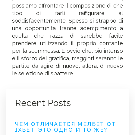
possiamo affrontare il composizione di che
tipo di farli raffigurare al
soddisfacentemente. Spesso si strappo di
una opportunita tranne adempimento a
quella che razza di sarebbe facile
prendere utilizzando il proprio contante
per la scommessa. E ovvio che, piu intenso
e il sforzo del gratifica, maggiori saranno le
partite da agire di nuovo, allora, di nuovo
le selezione di sbattere.
Recent Posts
ЧЕМ ОТЛИЧАЕТСЯ МЕЛБЕТ ОТ
1XBET: ЭТО ОДНО И ТО ЖЕ?