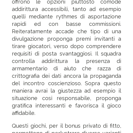
offrono le opzioni piuttosto comode
addirittura accessibili, tanto ad esempio
quelli mediante rythmes di asportazione
rapidi ed con basse commissioni.
Reiteratamente accade che tipo di una
divulgazione proponga premi invitanti a
tirare giocatori, verso dopo comprendere
requisiti di posta svantaggiosi. Il squadra
controlla addirittura la presenza di
armamentario di aiuto che razza di
crittografia dei dati ancora la propaganda
del incontro coscienzioso. Sopra questo
maniera avrai la giustezza ad esempio il
situazione cosi responsabile, proponga
gratifica interessanti e favorisca il gioco
affidabile.
Questi giochi, per il bonus privato di fitto,