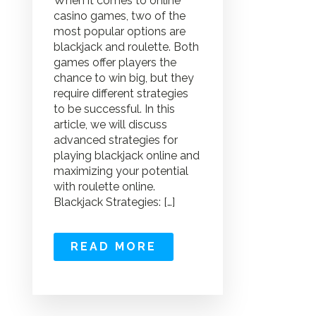
When it comes to online
casino games, two of the
most popular options are
blackjack and roulette. Both
games offer players the
chance to win big, but they
require different strategies
to be successful. In this
article, we will discuss
advanced strategies for
playing blackjack online and
maximizing your potential
with roulette online.
Blackjack Strategies: […]
READ MORE