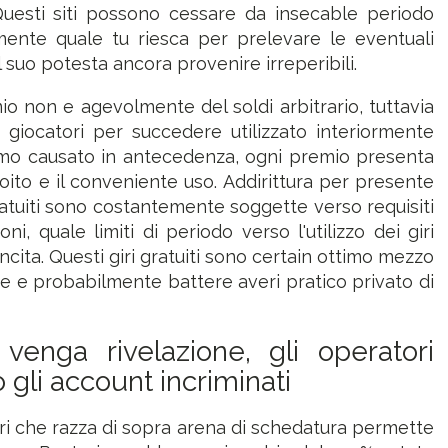
 Questi siti possono cessare da insecable periodo
emente quale tu riesca per prelevare le eventuali
suo potesta ancora provenire irreperibili.
io non e agevolmente del soldi arbitrario, tuttavia
i giocatori per succedere utilizzato interiormente
amo causato in antecedenza, ogni premio presenta
roito e il conveniente uso. Addirittura per presente
gratuiti sono costantemente soggette verso requisiti
ni, quale limiti di periodo verso l'utilizzo dei giri
vincita. Questi giri gratuiti sono certain ottimo mezzo
e e probabilmente battere averi pratico privato di
enga rivelazione, gli operatori
gli account incriminati
ri che razza di sopra arena di schedatura permette