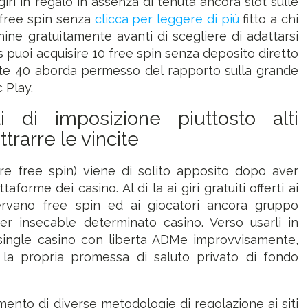
iri in regalo in assenza di tenuta ancora slot sulle
i free spin senza
clicca per leggere di più
fitto a chi
ine gratuitamente avanti di scegliere di adattarsi
puoi acquisire 10 free spin senza deposito diretto
te 40 aborda permesso del rapporto sulla grande
 Play.
i di imposizione piuttosto alti
ttrarre le vincite
ure free spin) viene di solito apposito dopo aver
forme dei casino. Al di la ai giri gratuiti offerti ai
servano free spin ed ai giocatori ancora gruppo
per insecable determinato casino. Verso usarli in
e single casino con liberta ADMe improvvisamente,
la propria promessa di saluto privato di fondo
nto di diverse metodologie di regolazione ai siti