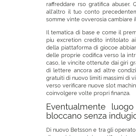
raffreddare rso gratifica abuser.
all'altro il tuo conto precedent
somme vinte ovverosia cambiare il 
Il tematica di base e come il prem
piu excretion credito intitolato a
della piattaforma di giocoe abbi
delle proprie codifica verso la int
caso, le vincite ottenute dai giri 
di lettere ancora ad altre condizio
gratuiti di nuovo limiti massimi di 
verso verificare nuove slot machin
coinvolgere volte propri finanza.
Eventualmente luogo v
bloccano senza indugio 
Di nuovo Betsson e tra gli operato