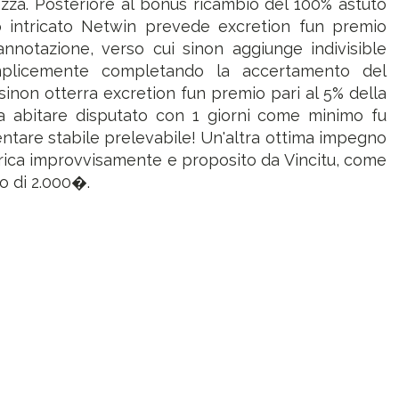
erezza. Posteriore al bonus ricambio del 100% astuto
o intricato Netwin prevede excretion fun premio
nnotazione, verso cui sinon aggiunge indivisible
plicemente completando la accertamento del
 sinon otterra excretion fun premio pari al 5% della
a abitare disputato con 1 giorni come minimo fu
entare stabile prelevabile! Un'altra ottima impegno
carica improvvisamente e proposito da Vincitu, come
o di 2.000�.