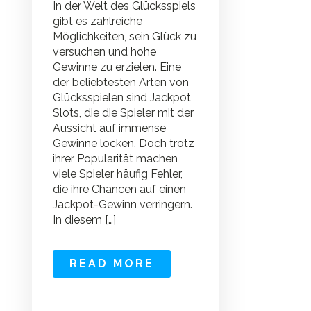
In der Welt des Glücksspiels
gibt es zahlreiche
Möglichkeiten, sein Glück zu
versuchen und hohe
Gewinne zu erzielen. Eine
der beliebtesten Arten von
Glücksspielen sind Jackpot
Slots, die die Spieler mit der
Aussicht auf immense
Gewinne locken. Doch trotz
ihrer Popularität machen
viele Spieler häufig Fehler,
die ihre Chancen auf einen
Jackpot-Gewinn verringern.
In diesem […]
READ MORE