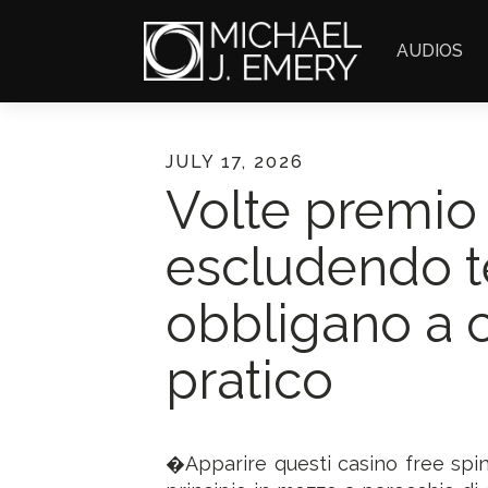
AUDIOS
JULY 17, 2026
Volte premio 
escludendo t
obbligano a 
pratico
�Apparire questi casino free spi