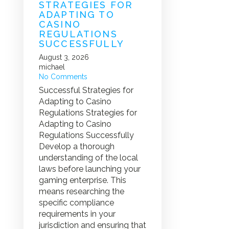
STRATEGIES FOR
ADAPTING TO
CASINO
REGULATIONS
SUCCESSFULLY
August 3, 2026
michael
No Comments
Successful Strategies for
Adapting to Casino
Regulations Strategies for
Adapting to Casino
Regulations Successfully
Develop a thorough
understanding of the local
laws before launching your
gaming enterprise. This
means researching the
specific compliance
requirements in your
jurisdiction and ensuring that