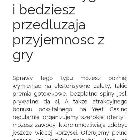
i bedziesz
przedluzaja
przyjemnosc z
gry
Sprawy tego typu mozesz pozniej
wymieniac na ekstensywne zalety, takie
premia gotowkowe, bezplatne spiny jesli
prywatne da ci. A takze atrakcyjnego
bonusu powitalnego, na Yeet Casino
regularnie organizujemy szerokie oferty i
mozesz zawody, ktore umozliwiaja zdobyc
jeszcze wiecej korzysci. Oferujemy pelne