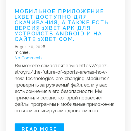
МОБИЛЬНОЕ ПРИЛОЖЕНИЕ
1XBET ДОСТУПНО ДЛЯ
СКАЧИВАНИЯ, А ТАКЖЕ ЕСТЬ
ВЕРСИЯ 1XBET APK ДЛЯ
УСТРОЙСТВ ANDROID И НА
САЙТЕ 1XBET COM.
August 10, 2026
michael
No Comments
Вы можете самостоятельно https://spez-
stroy.ru/the-future-of-sports-arenas-how-
new-technologies-are-changing-stadiums/
проверить загружаемый файл, если у вас
есть сомнения в его безопасности. Мы
применили сервис, который проверяет
файлы, программы и мобильные приложения
по всем антивирусам одновременно.
READ MORE