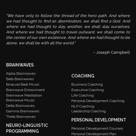
“We have only to follow the thread of the hero path. And where
we had thought to find an abomination, we shall find a God. And
where we had thought to slay another, we shall slay ourselves.
And where we had thought to travel outward, we shall come to
the center of our own existence. And where we had thought to be
alone, we shall be with all the world."
~ Joseph Campbell
BRAINWAVES
Alpha Brainwaves
COACHING
Beta Brainwaves
Binaural Beat Music
Business Coaching
Brainwave Entrainment
Executive Coaching
Brainwave Meditation
Life Coaching
Brainwave Music
Personal Development Coaching
Delta Brainwaves
NLP Coaching
Gamma Brainwaves
Leadership Coaching
Theta Brainwaves
PERSONAL DEVELOPMENT
NEURO-LINGUISTIC
Personal Development Courses
PROGRAMMING
Personal Development Plan