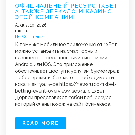
ОФИЦИАЛЬНЫЙ РЕСУРС 1XBET,
А ТАКЖЕ ЗЕРКАЛО И КАЗИНО
ЭТОЙ КОМПАНИИ.
August 10, 2026
michael
No Comments
К тому же мобильное приложение от 1хБет
можно установить на смартфоны и
планшеты с операционными системами
Android или iOS. Это приложение
обеспечивает доступ к услугам букмекера в
любое время, избавляя от необходимости
искать актуальное https://newsru.co/1xbet-
betting-event-overview/ зеркало 1хБет.
Дорвей представляет собой веб-ресурс,
который очень похож на сайт букмекера.
READ MORE