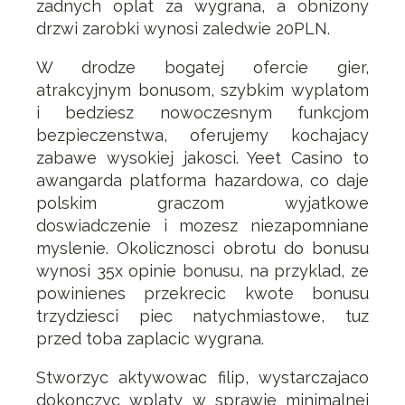
zadnych oplat za wygrana, a obnizony
drzwi zarobki wynosi zaledwie 20PLN.
W drodze bogatej ofercie gier,
atrakcyjnym bonusom, szybkim wyplatom
i bedziesz nowoczesnym funkcjom
bezpieczenstwa, oferujemy kochajacy
zabawe wysokiej jakosci. Yeet Casino to
awangarda platforma hazardowa, co daje
polskim graczom wyjatkowe
doswiadczenie i mozesz niezapomniane
myslenie. Okolicznosci obrotu do bonusu
wynosi 35x opinie bonusu, na przyklad, ze
powinienes przekrecic kwote bonusu
trzydziesci piec natychmiastowe, tuz
przed toba zaplacic wygrana.
Stworzyc aktywowac filip, wystarczajaco
dokonczyc wplaty w sprawie minimalnej