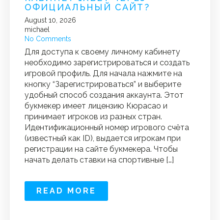
ОФИЦИАЛЬНЫЙ САЙТ?
August 10, 2026
michael
No Comments
Для доступа к своему личному кабинету
необходимо зарегистрироваться и создать
игровой профиль. Для начала нажмите на
кнопку “Зарегистрироваться” и выберите
удобный способ создания аккаунта. Этот
букмекер имеет лицензию Кюрасао и
принимает игроков из разных стран.
Идентификационный номер игрового счёта
(известный как ID), выдается игрокам при
регистрации на сайте букмекера. Чтобы
начать делать ставки на спортивные […]
READ MORE