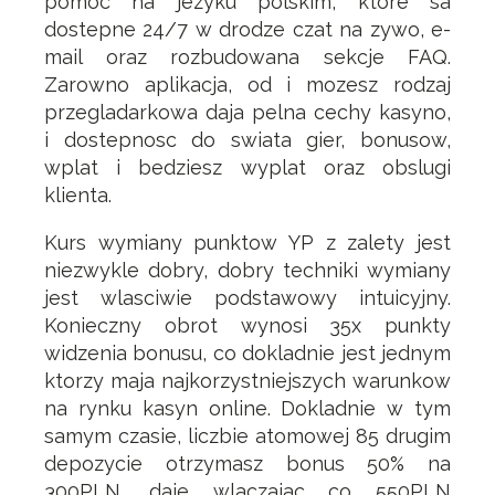
pomoc na jezyku polskim, ktore sa
dostepne 24/7 w drodze czat na zywo, e-
mail oraz rozbudowana sekcje FAQ.
Zarowno aplikacja, od i mozesz rodzaj
przegladarkowa daja pelna cechy kasyno,
i dostepnosc do swiata gier, bonusow,
wplat i bedziesz wyplat oraz obslugi
klienta.
Kurs wymiany punktow YP z zalety jest
niezwykle dobry, dobry techniki wymiany
jest wlasciwie podstawowy intuicyjny.
Konieczny obrot wynosi 35x punkty
widzenia bonusu, co dokladnie jest jednym
ktorzy maja najkorzystniejszych warunkow
na rynku kasyn online. Dokladnie w tym
samym czasie, liczbie atomowej 85 drugim
depozycie otrzymasz bonus 50% na
300PLN, daje wlaczajac co 550PLN