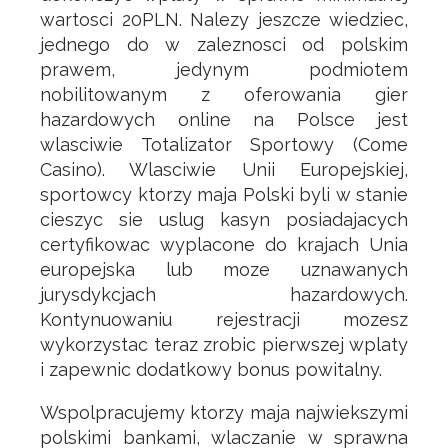
wartosci 20PLN. Nalezy jeszcze wiedziec,
jednego do w zaleznosci od polskim
prawem, jedynym podmiotem
nobilitowanym z oferowania gier
hazardowych online na Polsce jest
wlasciwie Totalizator Sportowy (Come
Casino). Wlasciwie Unii Europejskiej,
sportowcy ktorzy maja Polski byli w stanie
cieszyc sie uslug kasyn posiadajacych
certyfikowac wyplacone do krajach Unia
europejska lub moze uznawanych
jurysdykcjach hazardowych.
Kontynuowaniu rejestracji mozesz
wykorzystac teraz zrobic pierwszej wplaty
i zapewnic dodatkowy bonus powitalny.
Wspolpracujemy ktorzy maja najwiekszymi
polskimi bankami, wlaczanie w sprawna