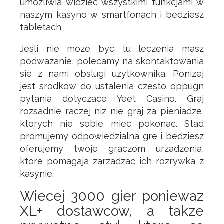
umozliwia widziec wszystkimi funkcjami w
naszym kasyno w smartfonach i bedziesz
tabletach.
Jesli nie moze byc tu leczenia masz
podwazanie, polecamy na skontaktowania
sie z nami obslugi uzytkownika. Ponizej
jest srodkow do ustalenia czesto oppugn
pytania dotyczace Yeet Casino. Graj
rozsadnie raczej niz nie graj za pieniadze,
ktorych nie sobie miec pokonac. Stad
promujemy odpowiedzialna gre i bedziesz
oferujemy twoje graczom urzadzenia,
ktore pomagaja zarzadzac ich rozrywka z
kasynie.
Wiecej 3000 gier poniewaz
XL+ dostawcow, a takze