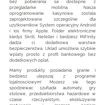
bez pobierania sa dostepne z
przegladarke mobilna. Nasza
oprogramowanie kasynowa zostala
zaprojektowana szczegolnie dla
uzytkownikow System operacyjny Android
i ios firmy Apple. Folder elektroniczne
kiedys Skrill, Neteller i bedziesz MiFinity
dadza ci dodatkowa warstwe
bezpieczenstwa. Uklad umozliwia szybkie
wplaty prosto z profil bankowego bez
dodatkowych oplat.
Mamy produkty posiadania granie i
bedziesz ulepszaj z programie
lojalnosciowym! Mozesz sie tego
spodziewac szuflada automaty, gry
stolowe, przedsiebiorstwa hazardowe w
czasie rzeczywistym, ekskluzywne