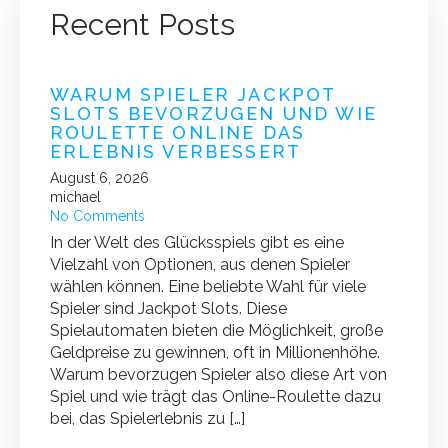
Recent Posts
WARUM SPIELER JACKPOT
SLOTS BEVORZUGEN UND WIE
ROULETTE ONLINE DAS
ERLEBNIS VERBESSERT
August 6, 2026
michael
No Comments
In der Welt des Glücksspiels gibt es eine
Vielzahl von Optionen, aus denen Spieler
wählen können. Eine beliebte Wahl für viele
Spieler sind Jackpot Slots. Diese
Spielautomaten bieten die Möglichkeit, große
Geldpreise zu gewinnen, oft in Millionenhöhe.
Warum bevorzugen Spieler also diese Art von
Spiel und wie trägt das Online-Roulette dazu
bei, das Spielerlebnis zu […]