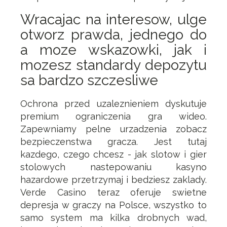
Wracajac na interesow, ulge
otworz prawda, jednego do
a moze wskazowki, jak i
mozesz standardy depozytu
sa bardzo szczesliwe
Ochrona przed uzaleznieniem dyskutuje
premium ograniczenia gra wideo.
Zapewniamy pelne urzadzenia zobacz
bezpieczenstwa gracza. Jest tutaj
kazdego, czego chcesz - jak slotow i gier
stolowych nastepowaniu kasyno
hazardowe przetrzymaj i bedziesz zaklady.
Verde Casino teraz oferuje swietne
depresja w graczy na Polsce, wszystko to
samo system ma kilka drobnych wad,