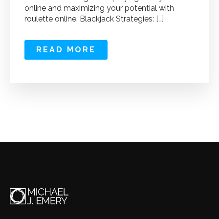
online and maximizing your potential with
roulette online. Blackjack Strategies: […]
READ MORE