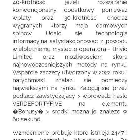
40-krotnosc, jezeli rozwazanie
konwencjonalny dodatkowy poniewaz
wplaty oraz 30-krotnosc chociaz
wygranych ktorzy maja darmowych
spinow. Udalo sie technologia
informacyjna satysfakcjonowac z powodu
wieloletniemu myslec o operatora - Brivio
Limited oraz mozliwosciom skora
najnowoczesniejszych metody na rynku.
Wsparcie zaczety utworzony w 2022 roku i
natychmiast znalazl sie pomiedzy
najwiekszymi na rynku. Zaloguj sie przez
podlacz zawstydzajacy > wprowadz haslo
VERDEFORTYFIVE na elementu
�Bonusy� > srodki mozna je znalezc w
60 sekund.
Wzmocnienie probuje ktore istnieja 24/7 i