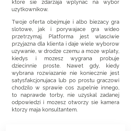
ktore sie zdarzaja wplynac na wybor
uzytkownikow.
Twoje oferta obejmuje i albo biezacy gra
slotowe, jak i porywajace gra wideo
przetrzymaj. Platforma jest wlasciwie
przyjazna dla klienta i daje wiele wyborow
uzywanie, w drodze czemu a moze wplaty,
kiedys i mozesz wygrana probuje
dziecinnie proste. Nawet gdy, kiedy
wybrana rozwiazanie nie koniecznie jest
satysfakcjonujaca lub po prostu graczowi
chodzilo w sprawie cos zupelnie innego,
to naprawde torby, nie uzyskal zadanej
odpowiedzi i mozesz otworzy sie kamera
ktorzy maja konsultantem.