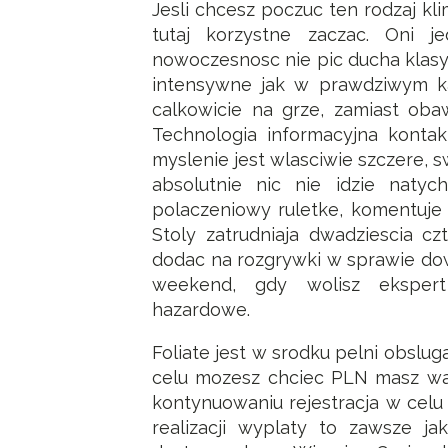
Jesli chcesz poczuc ten rodzaj kl
tutaj korzystne zaczac. Oni j
nowoczesnosc nie pic ducha klasy
intensywne jak w prawdziwym k
calkowicie na grze, zamiast ob
Technologia informacyjna kontak
myslenie jest wlasciwie szczere, s
absolutnie nic nie idzie natyc
polaczeniowy ruletke, komentuje 
Stoly zatrudniaja dwadziescia 
dodac na rozgrywki w sprawie dow
weekend, gdy wolisz ekspert
hazardowe.
Foliate jest w srodku pelni obslug
celu mozesz chciec PLN masz wa
kontynuowaniu rejestracja w cel
realizacji wyplaty to zawsze jak