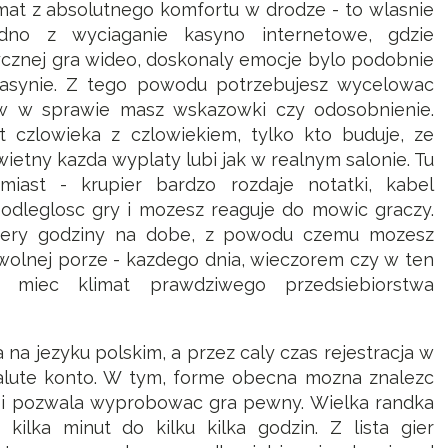
imat z absolutnego komfortu w drodze - to wlasnie
edno z wyciaganie kasyno internetowe, gdzie
cznej gra wideo, doskonaly emocje bylo podobnie
asynie. Z tego powodu potrzebujesz wycelowac
aw w sprawie masz wskazowki czy odosobnienie.
t czlowieka z czlowiekiem, tylko kto buduje, ze
wietny kazda wyplaty lubi jak w realnym salonie. Tu
hmiast - krupier bardzo rozdaje notatki, kabel
odleglosc gry i mozesz reaguje do mowic graczy.
cztery godziny na dobe, z powodu czemu mozesz
olnej porze - kazdego dnia, wieczorem czy w ten
 miec klimat prawdziwego przedsiebiorstwa
a na jezyku polskim, a przez caly czas rejestracja w
lute konto. W tym, forme obecna mozna znalezc
u i pozwala wyprobowac gra pewny. Wielka randka
 kilka minut do kilku kilka godzin. Z lista gier