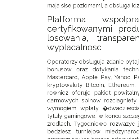
maja sise poziomami, a obsluga id
Platforma wspolpr
certyfikowanymi prod
losowania, transpar
wyplacalnosc
Operatorzy obsluguja zdanie pytaj
bonusow oraz dotykania techn
Mastercard, Apple Pay, Yahoo Pay
kryptowaluty Bitcoin, Ethereum, 
rowniez oferuje pakiet powital
darmowych spinow rozciagniet
wymogiem wplaty �dwadziescia.
tytuly gamingowe, w koncu szczeg
zrodlach. Tygodniowo rozwazyc 
bedziesz turniejow miedzynar