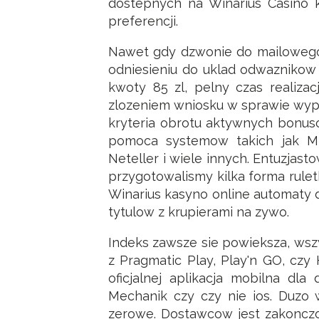
dostepnych na Winarius Casino k
preferencji.
Nawet gdy dzwonie do mailowego 
odniesieniu do uklad odwaznikow
kwoty 85 zl, pelny czas realizac
zlozeniem wniosku w sprawie wypl
kryteria obrotu aktywnych bonus
pomoca systemow takich jak Mifin
Neteller i wiele innych. Entuzjast
przygotowalismy kilka forma ruletk
Winarius kasyno online automaty d
tytulow z krupierami na zywo.
Indeks zawsze sie powieksza, wszy
z Pragmatic Play, Play'n GO, czy
oficjalnej aplikacja mobilna dl
Mechanik czy czy nie ios. Duzo
zerowe. Dostawcow jest zakonczon