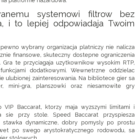
ia platforme hazardowa.
anemu systemowi filtrow bez
, i to lepiej odpowiadaja Twoim
 pewno wybrany organizacja platniczy nie nalicza
znie finansowe, skuteczny dostepne ograniczenia
. Gra te przyciagaja uzytkownikow wysokim RTP,
funkcjami dodatkowymi. Wewnetrzne oddzielac
 ulubionej zainteresowania. Na bibliotece gier sa
r, mini-gra, planszowki oraz niesamowite gry
VIP Baccarat, ktorzy maja wyzszymi limitami i
ca sie przy stole. Speed Baccarat przyspiesza
, stawka dynamiczne, dobry pomysly po prostu
awet po swego arystokratycznego rodowodu, sa
gier stolowych.