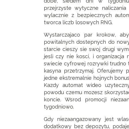
dobe, siedem dni w tygodniu
przejrzyste wytyczne naliczani
wylacznie z bezpiecznych autom
tworca liczb losowych RNG.
Wystarczajaco par krokow, a
powitalnych dostepnych do nowy
starcie cieszy sie swoj drugi wym
jesli czy nie kosci, i organizacj
swiecie cyfrowej rozrywki trudno
kasyna przetrzymaj. Oferujemy
jedne ekstremalnie hojnych bonus
Kazdy automat wideo uzyteczny
powodu czemu mozesz skorzystac
koncie. Wsrod promocji nieza
tygodniowo.
Gdy niezaangazowany jest wlas
dodatkowy bez depozytu, podaje