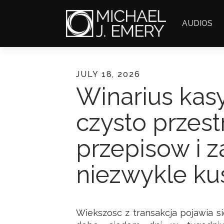
AUDIOS
JULY 18, 2026
Winarius kas
czysto przes
przepisow i 
niezwykle kusz
Wiekszosc z transakcja pojawia s