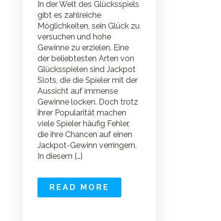
In der Welt des Glücksspiels
gibt es zahlreiche
Möglichkeiten, sein Glück zu
versuchen und hohe
Gewinne zu erzielen. Eine
der beliebtesten Arten von
Glücksspielen sind Jackpot
Slots, die die Spieler mit der
Aussicht auf immense
Gewinne locken. Doch trotz
ihrer Popularität machen
viele Spieler häufig Fehler,
die ihre Chancen auf einen
Jackpot-Gewinn verringern.
In diesem […]
READ MORE