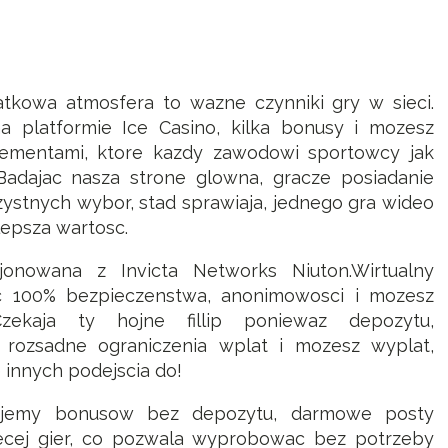
atkowa atmosfera to wazne czynniki gry w sieci.
a platformie Ice Casino, kilka bonusy i mozesz
ementami, ktore kazdy zawodowi sportowcy jak
Badajac nasza strone glowna, gracze posiadanie
ystnych wybor, stad sprawiaja, jednego gra wideo
lepsza wartosc.
jonowana z Invicta Networks Niuton.Wirtualny
c 100% bezpieczenstwa, anonimowosci i mozesz
Czekaja ty hojne fillip poniewaz depozytu,
, rozsadne ograniczenia wplat i mozesz wyplat,
 innych podejscia do!
rujemy bonusow bez depozytu, darmowe posty
ecej gier, co pozwala wyprobowac bez potrzeby