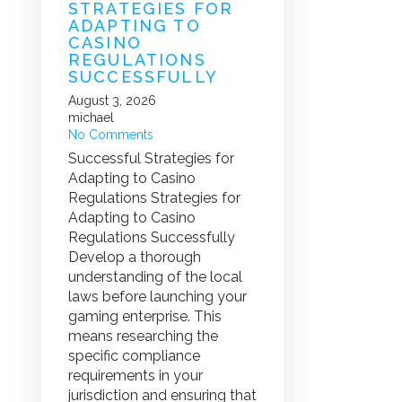
STRATEGIES FOR
ADAPTING TO
CASINO
REGULATIONS
SUCCESSFULLY
August 3, 2026
michael
No Comments
Successful Strategies for
Adapting to Casino
Regulations Strategies for
Adapting to Casino
Regulations Successfully
Develop a thorough
understanding of the local
laws before launching your
gaming enterprise. This
means researching the
specific compliance
requirements in your
jurisdiction and ensuring that