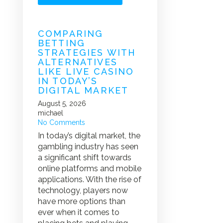
COMPARING
BETTING
STRATEGIES WITH
ALTERNATIVES
LIKE LIVE CASINO
IN TODAY’S
DIGITAL MARKET
August 5, 2026
michael
No Comments
In today’s digital market, the
gambling industry has seen
a significant shift towards
online platforms and mobile
applications. With the rise of
technology, players now
have more options than
ever when it comes to