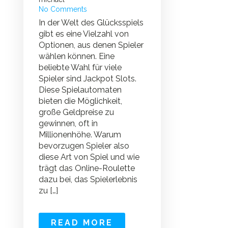
No Comments
In der Welt des Glücksspiels
gibt es eine Vielzahl von
Optionen, aus denen Spieler
wählen können. Eine
beliebte Wahl für viele
Spieler sind Jackpot Slots.
Diese Spielautomaten
bieten die Möglichkeit,
große Geldpreise zu
gewinnen, oft in
Millionenhöhe. Warum
bevorzugen Spieler also
diese Art von Spiel und wie
trägt das Online-Roulette
dazu bei, das Spielerlebnis
zu […]
READ MORE