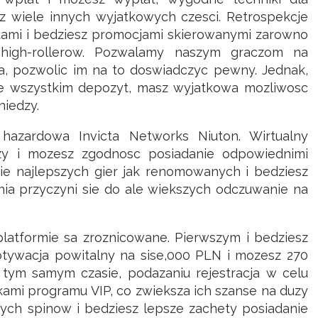
z wiele innych wyjatkowych czesci. Retrospekcje
rtami i bedziesz promocjami skierowanymi zarowno
 high-rollerow. Pozwalamy naszym graczom na
a, pozwolic im na to doswiadczyc pewny. Jednak,
de wszystkim depozyt, masz wyjatkowa mozliwosc
iedzy.
hazardowa Invicta Networks Niuton. Wirtualny
eczy i mozesz zgodnosc posiadanie odpowiednimi
ie najlepszych gier jak renomowanych i bedziesz
a przyczyni sie do ale wiekszych odczuwanie na
 platformie sa zroznicowane. Pierwszym i bedziesz
otywacja powitalny na sise,000 PLN i mozesz 270
tym samym czasie, podazaniu rejestracja w celu
kami programu VIP, co zwieksza ich szanse na duzy
ych spinow i bedziesz lepsze zachety posiadanie