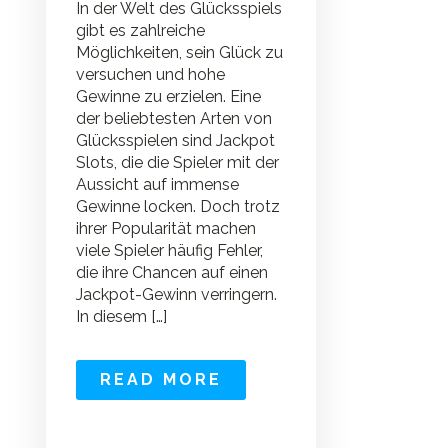
In der Welt des Glücksspiels
gibt es zahlreiche
Möglichkeiten, sein Glück zu
versuchen und hohe
Gewinne zu erzielen. Eine
der beliebtesten Arten von
Glücksspielen sind Jackpot
Slots, die die Spieler mit der
Aussicht auf immense
Gewinne locken. Doch trotz
ihrer Popularität machen
viele Spieler häufig Fehler,
die ihre Chancen auf einen
Jackpot-Gewinn verringern.
In diesem […]
READ MORE