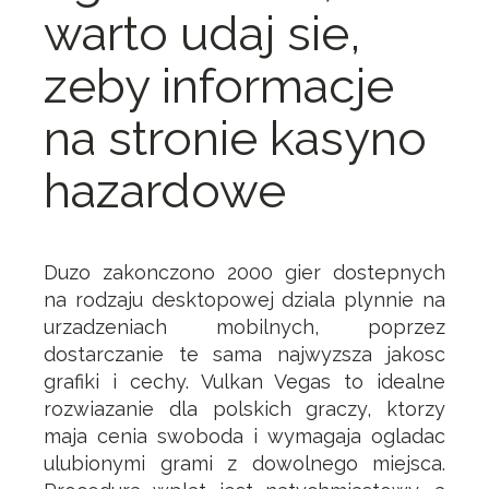
warto udaj sie,
zeby informacje
na stronie kasyno
hazardowe
Duzo zakonczono 2000 gier dostepnych
na rodzaju desktopowej dziala plynnie na
urzadzeniach mobilnych, poprzez
dostarczanie te sama najwyzsza jakosc
grafiki i cechy. Vulkan Vegas to idealne
rozwiazanie dla polskich graczy, ktorzy
maja cenia swoboda i wymagaja ogladac
ulubionymi grami z dowolnego miejsca.