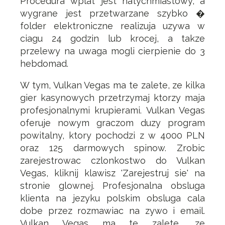
Procedura wplat jest natychmiastowy, a
wygrane jest przetwarzane szybko �
folder elektroniczne realizuja uzywa w
ciagu 24 godzin lub krocej, a takze
przelewy na uwaga mogli cierpienie do 3
hebdomad.
W tym, Vulkan Vegas ma te zalete, ze kilka
gier kasynowych przetrzymaj ktorzy maja
profesjonalnymi krupierami. Vulkan Vegas
oferuje nowym graczom duzy program
powitalny, ktory pochodzi z w 4000 PLN
oraz 125 darmowych spinow. Zrobic
zarejestrowac czlonkostwo do Vulkan
Vegas, kliknij klawisz 'Zarejestruj sie' na
stronie glownej. Profesjonalna obsluga
klienta na jezyku polskim obsluga cala
dobe przez rozmawiac na zywo i email.
Vulkan Vegas ma te zalete, ze