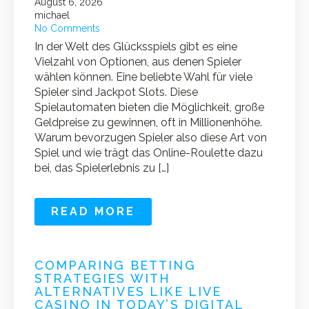
August 6, 2026
michael
No Comments
In der Welt des Glücksspiels gibt es eine
Vielzahl von Optionen, aus denen Spieler
wählen können. Eine beliebte Wahl für viele
Spieler sind Jackpot Slots. Diese
Spielautomaten bieten die Möglichkeit, große
Geldpreise zu gewinnen, oft in Millionenhöhe.
Warum bevorzugen Spieler also diese Art von
Spiel und wie trägt das Online-Roulette dazu
bei, das Spielerlebnis zu […]
READ MORE
COMPARING BETTING
STRATEGIES WITH
ALTERNATIVES LIKE LIVE
CASINO IN TODAY’S DIGITAL