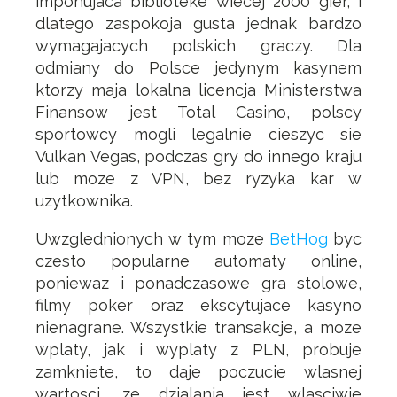
imponujaca biblioteke wiecej 2000 gier, i
dlatego zaspokoja gusta jednak bardzo
wymagajacych polskich graczy. Dla
odmiany do Polsce jedynym kasynem
ktorzy maja lokalna licencja Ministerstwa
Finansow jest Total Casino, polscy
sportowcy mogli legalnie cieszyc sie
Vulkan Vegas, podczas gry do innego kraju
lub moze z VPN, bez ryzyka kar w
uzytkownika.
Uwzglednionych w tym moze
BetHog
byc
czesto popularne automaty online,
poniewaz i ponadczasowe gra stolowe,
filmy poker oraz ekscytujace kasyno
nienagrane. Wszystkie transakcje, a moze
wplaty, jak i wyplaty z PLN, probuje
zamkniete, to daje poczucie wlasnej
wartosci, ze dzialania jest wlasciwie