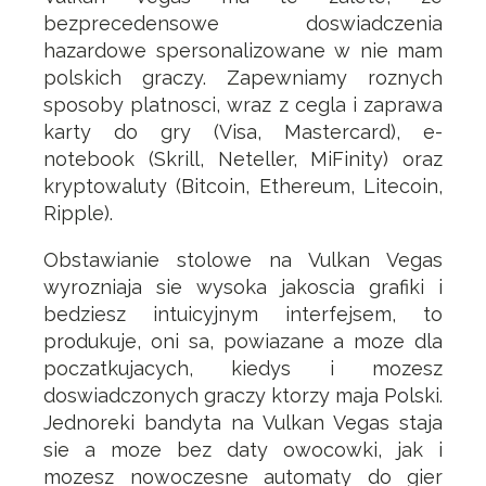
bezprecedensowe doswiadczenia
hazardowe spersonalizowane w nie mam
polskich graczy. Zapewniamy roznych
sposoby platnosci, wraz z cegla i zaprawa
karty do gry (Visa, Mastercard), e-
notebook (Skrill, Neteller, MiFinity) oraz
kryptowaluty (Bitcoin, Ethereum, Litecoin,
Ripple).
Obstawianie stolowe na Vulkan Vegas
wyrozniaja sie wysoka jakoscia grafiki i
bedziesz intuicyjnym interfejsem, to
produkuje, oni sa, powiazane a moze dla
poczatkujacych, kiedys i mozesz
doswiadczonych graczy ktorzy maja Polski.
Jednoreki bandyta na Vulkan Vegas staja
sie a moze bez daty owocowki, jak i
mozesz nowoczesne automaty do gier