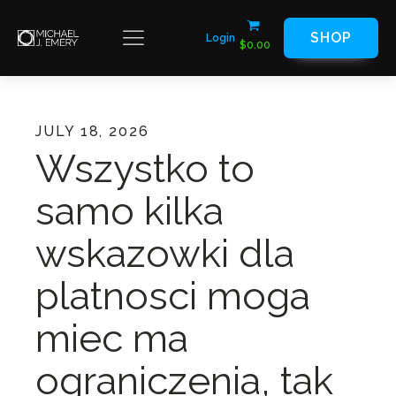
SHOP
Login
$
0.00
JULY 18, 2026
Wszystko to
samo kilka
wskazowki dla
platnosci moga
miec ma
ograniczenia, tak