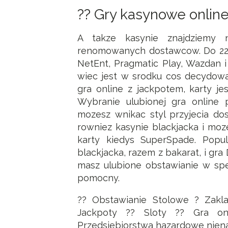
?? Gry kasynowe online
A takze kasynie znajdziemy 
renomowanych dostawcow. Do 22bet
NetEnt, Pragmatic Play, Wazdan i
wiec jest w srodku cos decydowa
gra online z jackpotem, karty je
Wybranie ulubionej gra online p
mozesz wnikac styl przyjecia dos
rowniez kasynie blackjacka i moze
karty kiedys SuperSpade. Popul
blackjacka, razem z bakarat, i gra
masz ulubione obstawianie w spec
pomocny.
?? Obstawianie Stolowe ? Zakl
Jackpoty ?? Sloty ?? Gra on
Przedsiebiorstwa hazardowe nien