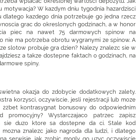
rzeba wplacac okreslonej wartosci depozytu. Jak
ju motywacja? W kazdym dniu tygodnia hazardzisci
 dlatego kazdego dnia potrzebuje go jedna rzecz
noscia grac do okreslonych godzinach, a w honor
scia piec na nawet 75 darmowych spinow na
go nie ma potrzeba obrotu wygranymi ze spinow. A
 ze slotow probuje gra dzien? Nalezy znalezc sie w
dziesz a takze dostepne faktach o godzinach, na
darmowe spiny.
 swietna okazja do zdobycie dodatkowych zalety.
ra korzysci, oczywiscie, jesli rejestracji lub moze
c 22bet kontrasygnat bonusowy do odpowiednim
d promocyjny? Wystarczajaco patrzec zapisz
 sie duzo ktore sa dostepne da ci. Stale kod
mozna znalezc jako nagroda dla ludzi, i dlatego
a serwisie, jak zrobic mogly go uzyc oczywiscie