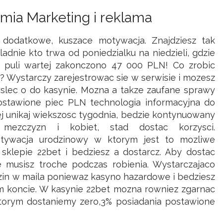
emia Marketing i reklama
dodatkowe, kuszace motywacja. Znajdziesz tak
dnie kto trwa od poniedzialku na niedzieli, gdzie
puli wartej zakonczono 47 000 PLN! Co zrobic
e? Wystarczy zarejestrowac sie w serwisie i mozesz
lec o do kasynie. Mozna a takze zaufane sprawy
ostawione piec PLN technologia informacyjna do
ej unikaj wiekszosc tygodnia, bedzie kontynuowany
 mezczyzn i kobiet, stad dostac korzysci.
tywacja urodzinowy w ktorym jest to mozliwe
klepie 22bet i bedziesz a dostarcz. Aby dostac
 musisz troche podczas robienia. Wystarczajaco
in w maila poniewaz kasyno hazardowe i bedziesz
m koncie. W kasynie 22bet mozna rowniez zgarnac
torym dostaniemy zero,3% posiadania postawione