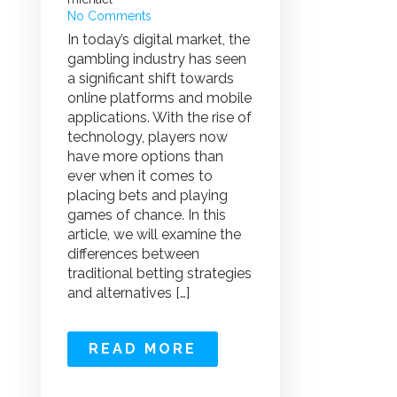
No Comments
In today’s digital market, the
gambling industry has seen
a significant shift towards
online platforms and mobile
applications. With the rise of
technology, players now
have more options than
ever when it comes to
placing bets and playing
games of chance. In this
article, we will examine the
differences between
traditional betting strategies
and alternatives […]
READ MORE