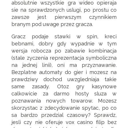
absolutnie wszystkie gra wideo opieraja
sie na sprawdzonych uslugi, po prostu co
zawsze jest pierwszym czynnikiem
branym pod uwage przez gracza.
Gracz podaje stawki w spin, kreci
bebnami, dobry gdy wypadnie w tym
wersja robocza po zabawie kombinacja
(stale zyczenia reprezentacja symboliczna
na jednej linii), oni ma przyznawanie.
Bezplatne automaty do gier i mozesz na
prawdziwy dochod uwzgledniaja takie
same zasady. Otoz gry kasynowe
calkowicie za darmo hosty sluza w
poznawania nowych towarow. Mozesz
skorzystac z zdecydowanie spytac, po co
sa bardzo przedzial czasowy? Sprawdz,
jesli czy nie oferuje vox casino filip bez