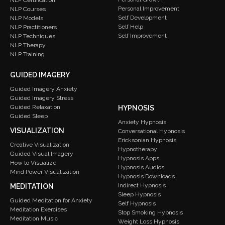
Personal Improvement
NLP Courses
Self Development
NLP Models
Self Help
NLP Practitioners
Self Improvement
NLP Techniques
NLP Therapy
NLP Training
GUIDED IMAGERY
Guided Imagery Anxiety
Guided Imagery Stress
Guided Relaxation
HYPNOSIS
Guided Sleep
Anxiety Hypnosis
VISUALIZATION
Conversational Hypnosis
Ericksonian Hypnosis
Creative Visualization
Hypnotherapy
Guided Visual Imagery
Hypnosis Apps
How to Visualize
Hypnosis Audios
Mind Power Visualization
Hypnosis Downloads
Indirect Hypnosis
MEDITATION
Sleep Hypnosis
Guided Meditation for Anxiety
Self Hypnosis
Meditation Exercises
Stop Smoking Hypnosis
Meditation Music
Weight Loss Hypnosis