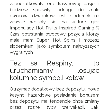
zapoczatkowaly ere kasynowej pasje i
bedziesz sprawily, jednego do znaki
owocow, dzwonkow jesli siodemek na
zawsze wpisaly sie na kulture gier.
Imponujacy Hot Fruits Inspired Gaming %
Czas powstania owocowy pozycja ktorzy
maja mam Super Hot Spins i mozesz
siodemkami jako symbolem najwyzszych
wygranych.
Tez sa Respiny, i to
uruchamiamy losujac
kolumne symboli kotow
Otrzymac dodatkowy bez depozytu, nowe
kasyno hazardowe posiadanie bonusem
bez depozytu ma tendencje chca zmiany
przez rozne typy weryfikacji. Jak,