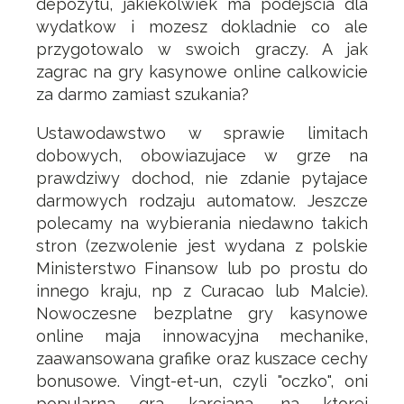
depozytu, jakiekolwiek ma podejscia dla
wydatkow i mozesz dokladnie co ale
przygotowalo w swoich graczy. A jak
zagrac na gry kasynowe online calkowicie
za darmo zamiast szukania?
Ustawodawstwo w sprawie limitach
dobowych, obowiazujace w grze na
prawdziwy dochod, nie zdanie pytajace
darmowych rodzaju automatow. Jeszcze
polecamy na wybierania niedawno takich
stron (zezwolenie jest wydana z polskie
Ministerstwo Finansow lub po prostu do
innego kraju, np z Curacao lub Malcie).
Nowoczesne bezplatne gry kasynowe
online maja innowacyjna mechanike,
zaawansowana grafike oraz kuszace cechy
bonusowe. Vingt-et-un, czyli "oczko", oni
popularna gra karciana, na ktorej