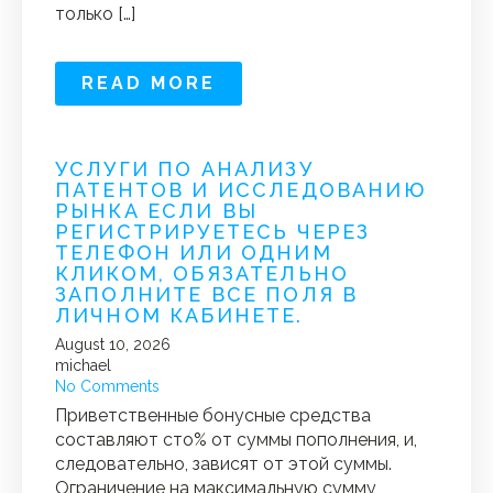
только […]
READ MORE
УСЛУГИ ПО АНАЛИЗУ
ПАТЕНТОВ И ИССЛЕДОВАНИЮ
РЫНКА ЕСЛИ ВЫ
РЕГИСТРИРУЕТЕСЬ ЧЕРЕЗ
ТЕЛЕФОН ИЛИ ОДНИМ
КЛИКОМ, ОБЯЗАТЕЛЬНО
ЗАПОЛНИТЕ ВСЕ ПОЛЯ В
ЛИЧНОМ КАБИНЕТЕ.
August 10, 2026
michael
No Comments
Приветственные бонусные средства
составляют сто% от суммы пополнения, и,
следовательно, зависят от этой суммы.
Ограничение на максимальную сумму