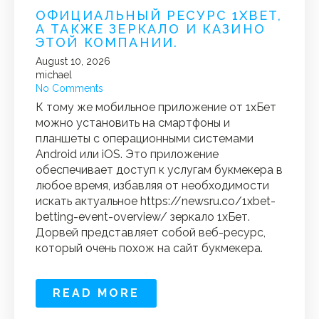
ОФИЦИАЛЬНЫЙ РЕСУРС 1XBET,
А ТАКЖЕ ЗЕРКАЛО И КАЗИНО
ЭТОЙ КОМПАНИИ.
August 10, 2026
michael
No Comments
К тому же мобильное приложение от 1хБет
можно установить на смартфоны и
планшеты с операционными системами
Android или iOS. Это приложение
обеспечивает доступ к услугам букмекера в
любое время, избавляя от необходимости
искать актуальное https://newsru.co/1xbet-
betting-event-overview/ зеркало 1хБет.
Дорвей представляет собой веб-ресурс,
который очень похож на сайт букмекера.
READ MORE