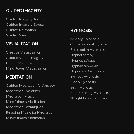
GUIDED IMAGERY
Guided Imagery Anxiety
Guided Imagery Stress
Guided Relaxation
HYPNOSIS
Guided Sleep
Anxiety Hypnosis
VISUALIZATION
Conversational Hypnosis
Ericksonian Hypnosis
Creative Visualization
Hypnotherapy
Guided Visual Imagery
Hypnosis Apps
How to Visualize
Hypnosis Audios
Mind Power Visualization
Hypnosis Downloads
Indirect Hypnosis
MEDITATION
Sleep Hypnosis
Guided Meditation for Anxiety
Self Hypnosis
Meditation Exercises
Stop Smoking Hypnosis
Meditation Music
Weight Loss Hypnosis
Mindfulness Meditation
Meditation Techniques
Relaxing Music for Meditation
Mindfulness Meditation