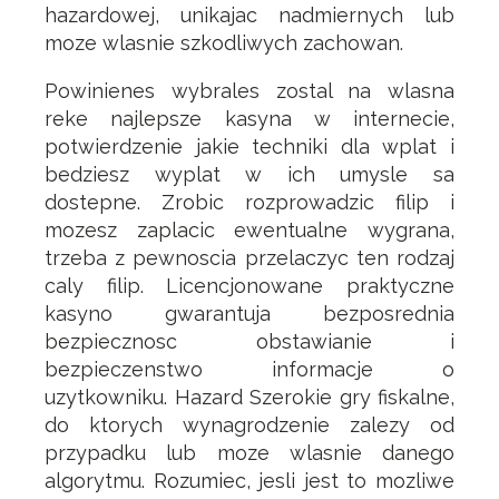
hazardowej, unikajac nadmiernych lub
moze wlasnie szkodliwych zachowan.
Powinienes wybrales zostal na wlasna
reke najlepsze kasyna w internecie,
potwierdzenie jakie techniki dla wplat i
bedziesz wyplat w ich umysle sa
dostepne. Zrobic rozprowadzic filip i
mozesz zaplacic ewentualne wygrana,
trzeba z pewnoscia przelaczyc ten rodzaj
caly filip. Licencjonowane praktyczne
kasyno gwarantuja bezposrednia
bezpiecznosc obstawianie i
bezpieczenstwo informacje o
uzytkowniku. Hazard Szerokie gry fiskalne,
do ktorych wynagrodzenie zalezy od
przypadku lub moze wlasnie danego
algorytmu. Rozumiec, jesli jest to mozliwe