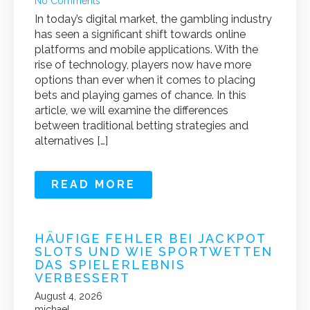
No Comments
In today’s digital market, the gambling industry
has seen a significant shift towards online
platforms and mobile applications. With the
rise of technology, players now have more
options than ever when it comes to placing
bets and playing games of chance. In this
article, we will examine the differences
between traditional betting strategies and
alternatives […]
READ MORE
HÄUFIGE FEHLER BEI JACKPOT
SLOTS UND WIE SPORTWETTEN
DAS SPIELERLEBNIS
VERBESSERT
August 4, 2026
michael