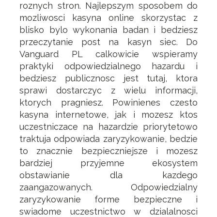
roznych stron. Najlepszym sposobem do
mozliwosci kasyna online skorzystac z
blisko bylo wykonania badan i bedziesz
przeczytanie post na kasyn siec. Do
Vanguard PL calkowicie wspieramy
praktyki odpowiedzialnego hazardu i
bedziesz publicznosc jest tutaj, ktora
sprawi dostarczyc z wielu informacji,
ktorych pragniesz. Powinienes czesto
kasyna internetowe, jak i mozesz ktos
uczestniczace na hazardzie priorytetowo
traktuja odpowiada zaryzykowanie, bedzie
to znacznie bezpieczniejsze i mozesz
bardziej przyjemne ekosystem
obstawianie dla kazdego
zaangazowanych. Odpowiedzialny
zaryzykowanie forme bezpieczne i
swiadome uczestnictwo w dzialalnosci