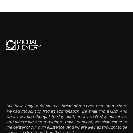
“We have only to follow the thread of the hero path. And where
we had thought to find an abomination, we shall find a God. And
where we had thought to slay another, we shall slay ourselves.
And where we had thought to travel outward, we shall come to
the center of our own existence. And where we had thought to be
alone, we shall be with all the world."