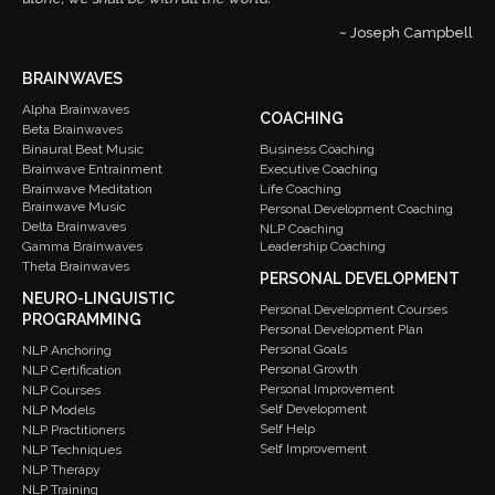
~ Joseph Campbell
BRAINWAVES
Alpha Brainwaves
COACHING
Beta Brainwaves
Binaural Beat Music
Business Coaching
Brainwave Entrainment
Executive Coaching
Brainwave Meditation
Life Coaching
Brainwave Music
Personal Development Coaching
Delta Brainwaves
NLP Coaching
Gamma Brainwaves
Leadership Coaching
Theta Brainwaves
PERSONAL DEVELOPMENT
NEURO-LINGUISTIC
Personal Development Courses
PROGRAMMING
Personal Development Plan
Personal Goals
NLP Anchoring
Personal Growth
NLP Certification
Personal Improvement
NLP Courses
Self Development
NLP Models
Self Help
NLP Practitioners
Self Improvement
NLP Techniques
NLP Therapy
NLP Training