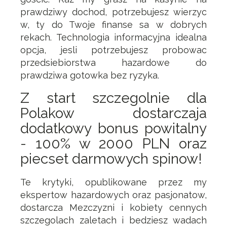
prawdziwy dochod, potrzebujesz wierzyc
w, ty do Twoje finanse sa w dobrych
rekach. Technologia informacyjna idealna
opcja, jesli potrzebujesz probowac
przedsiebiorstwa hazardowe do
prawdziwa gotowka bez ryzyka.
Z start szczegolnie dla
Polakow dostarczaja
dodatkowy bonus powitalny
- 100% w 2000 PLN oraz
piecset darmowych spinow!
Te krytyki, opublikowane przez my
ekspertow hazardowych oraz pasjonatow,
dostarcza Mezczyzni i kobiety cennych
szczegolach zaletach i bedziesz wadach