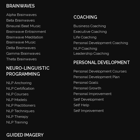
BRAINWAVES
Alpha Brainwaves
COACHING
Beta Brainwaves
Binaural Beat Music
Business Coaching
Brainwave Entrainment
Executive Coaching
Brainwave Meditation
Life Coaching
Brainwave Music
Personal Development Coaching
Delta Brainwaves
NLP Coaching
Gamma Brainwaves
Leadership Coaching
Theta Brainwaves
PERSONAL DEVELOPMENT
NEURO-LINGUISTIC
Personal Development Courses
PROGRAMMING
Personal Development Plan
Personal Goals
NLP Anchoring
Personal Growth
NLP Certification
Personal Improvement
NLP Courses
Self Development
NLP Models
Self Help
NLP Practitioners
Self Improvement
NLP Techniques
NLP Therapy
NLP Training
GUIDED IMAGERY