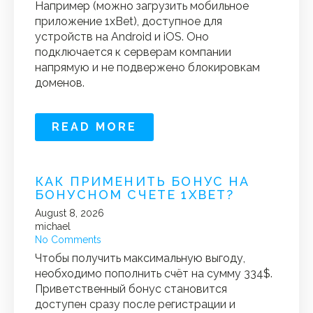
Например (можно загрузить мобильное
приложение 1xBet), доступное для
устройств на Android и iOS. Оно
подключается к серверам компании
напрямую и не подвержено блокировкам
доменов.
READ MORE
КАК ПРИМЕНИТЬ БОНУС НА
БОНУСНОМ СЧЕТЕ 1XBET?
August 8, 2026
michael
No Comments
Чтобы получить максимальную выгоду,
необходимо пополнить счёт на сумму 334$.
Приветственный бонус становится
доступен сразу после регистрации и