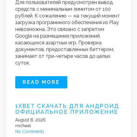
Для пользователей предусмотрен вывод
средств с минимальным лимитом от 100
рублей. К сожалению — на текущий момент
загрузка программного обеспечения из Play
невозможна. Это связано с запретом
Google на размещение приложений,
касающихся азартных игр. Проверка
документов, предоставленных беттером,
занимает от три-четыре часов до целых
суток.
READ MORE
1XBET СКАЧАТЬ ДЛЯ АНДРОИД
ОФИЦИАЛЬНОЕ ПРИЛОЖЕНИЕ
August 8, 2026
michael
No Comments