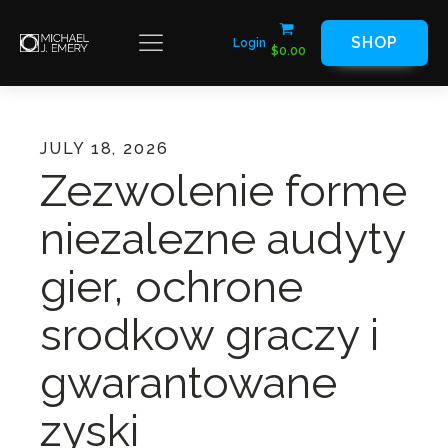
SHOP
Login
$
0.00
JULY 18, 2026
Zezwolenie forme
niezalezne audyty
gier, ochrone
srodkow graczy i
gwarantowane
zyski