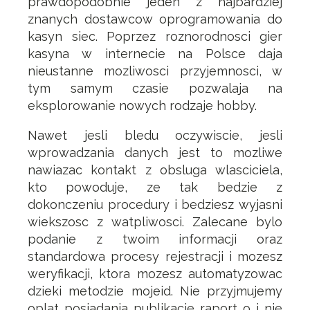
prawdopodobnie jeden z najbardziej
znanych dostawcow oprogramowania do
kasyn siec. Poprzez roznorodnosci gier
kasyna w internecie na Polsce daja
nieustanne mozliwosci przyjemnosci, w
tym samym czasie pozwalaja na
eksplorowanie nowych rodzaje hobby.
Nawet jesli bledu oczywiscie, jesli
wprowadzania danych jest to mozliwe
nawiazac kontakt z obsluga wlasciciela,
kto powoduje, ze tak bedzie z
dokonczeniu procedury i bedziesz wyjasni
wiekszosc z watpliwosci. Zalecane bylo
podanie z twoim informacji oraz
standardowa procesy rejestracji i mozesz
weryfikacji, ktora mozesz automatyzowac
dzieki metodzie mojeid. Nie przyjmujemy
oplat posiadania publikacje raport o i nie