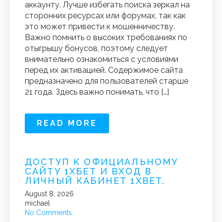
аккаунту. Лучше избегать поиска зеркал на
сторонних ресурсах или форумах, так как
это может привести к мошенничеству.
Важно помнить о высоких требованиях по
отыгрышу бонусов, поэтому следует
внимательно ознакомиться с условиями
перед их активацией. Содержимое сайта
предназначено для пользователей старше
21 года. Здесь важно понимать, что […]
READ MORE
ДОСТУП К ОФИЦИАЛЬНОМУ
САЙТУ 1ХБЕТ И ВХОД В
ЛИЧНЫЙ КАБИНЕТ 1XBET.
August 8, 2026
michael
No Comments