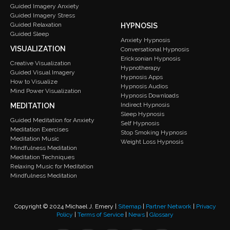
Guided Imagery Anxiety
Guided Imagery Stress
Guided Relaxation
HYPNOSIS
Guided Sleep
Anxiety Hypnosis
VISUALIZATION
Conversational Hypnosis
Ericksonian Hypnosis
Creative Visualization
Hypnotherapy
Guided Visual Imagery
Hypnosis Apps
How to Visualize
Hypnosis Audios
Mind Power Visualization
Hypnosis Downloads
Indirect Hypnosis
MEDITATION
Sleep Hypnosis
Guided Meditation for Anxiety
Self Hypnosis
Meditation Exercises
Stop Smoking Hypnosis
Meditation Music
Weight Loss Hypnosis
Mindfulness Meditation
Meditation Techniques
Relaxing Music for Meditation
Mindfulness Meditation
Copyright © 2024 Michael J. Emery |
Sitemap
|
Partner Network
|
Privacy
Policy
|
Terms of Service
|
News
|
Glossary