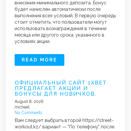
внесения минимального депозита. Бонус
будет начислен автоматически после
выполнения всех условий. В первую очередь
стоит отметить, что пользователи могут
использовать вознаграждения в течение
месяца или другого срока, указанного в
условиях акции.
READ MORE
ОФИЦИАЛЬНЫЙ САЙТ 1XBET
ПРЕДЛАГАЕТ АКЦИИ И
БОНУСЫ ДЛЯ НОВИЧКОВ.
August 8, 2026
michael
No Comments
Вам следует выбрать второй https://street-
workout.kz/ вариант — "По телефону", после