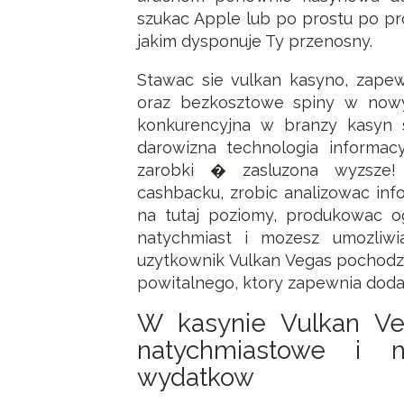
szukac Apple lub po prostu po pr
jakim dysponuje Ty przenosny.
Stawac sie vulkan kasyno, zap
oraz bezkosztowe spiny w nowy
konkurencyjna w branzy kasyn 
darowizna technologia informacy
zarobki � zasluzona wyzsze!
cashbacku, zrobic analizowac inf
na tutaj poziomy, produkowac o
natychmiast i mozesz umozliwi
uzytkownik Vulkan Vegas pochodzi
powitalnego, ktory zapewnia doda
W kasynie Vulkan Ve
natychmiastowe i m
wydatkow