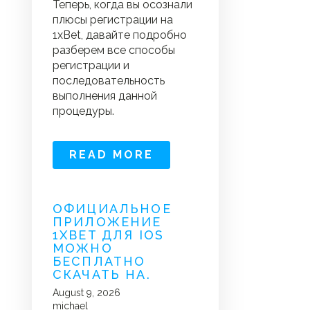
Теперь, когда вы осознали
плюсы регистрации на
1xBet, давайте подробно
разберем все способы
регистрации и
последовательность
выполнения данной
процедуры.
READ MORE
ОФИЦИАЛЬНОЕ
ПРИЛОЖЕНИЕ
1XBET ДЛЯ IOS
МОЖНО
БЕСПЛАТНО
СКАЧАТЬ НА.
August 9, 2026
michael