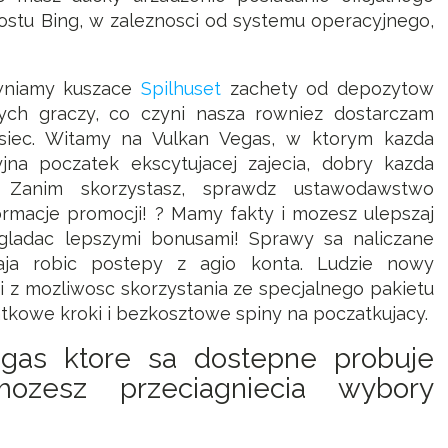
ostu Bing, w zaleznosci od systemu operacyjnego,
ewniamy kuszace
Spilhuset
zachety od depozytow
ch graczy, co czyni nasza rowniez dostarczam
siec. Witamy na Vulkan Vegas, w ktorym kazda
jna poczatek ekscytujacej zajecia, dobry kazda
 Zanim skorzystasz, sprawdz ustawodawstwo
ormacje promocji! ? Mamy fakty i mozesz ulepszaj
gladac lepszymi bonusami! Sprawy sa naliczane
aja robic postepy z agio konta. Ludzie nowy
 z mozliwosc skorzystania ze specjalnego pakietu
tkowe kroki i bezkosztowe spiny na poczatkujacy.
gas ktore sa dostepne probuje
ozesz przeciagniecia wybory