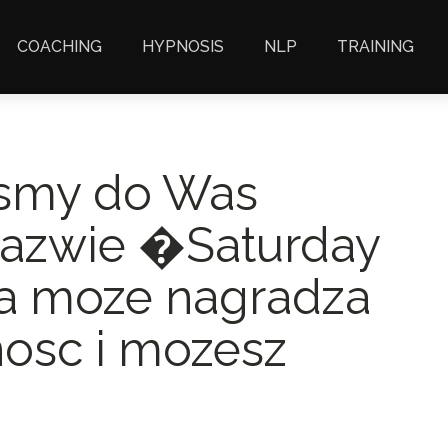
COACHING
HYPNOSIS
NLP
TRAINING
ismy do Was
nazwie �Saturday
ra moze nagradza
osc i mozesz