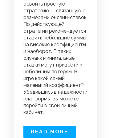
освоить простую
стратегию — связанную с
размерами онлайн-ставок.
По действующей
стратегии рекомендуется
ставить небольшие суммы
на высокие коэффициенты
и наоборот. В таких
случаях минимальные
ставки могут привести к
небольшим потерям. В
игре какой самый
маленький коэффициент?
Убедившись в надежности
платформы, вы можете
перейти в свой личный
кабинет.
READ MORE