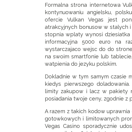
Formalna strona internetowa Vul
kontynuowaniu angielsku, polsk
ofercie Vulkan Vegas jest po
atrakcyjnych bonusow w stalych i
stopnia wplaty wynosi dziesiatka
informacyjna 5000 euro na raz
wystarczajaco wejsc do do stron
na swoim smartfonie lub tablecie
watpienia do jezyku polskim.
Dokladnie w tym samym czasie m
kiedys pierwszego doladowania.
limity zakupow i lacz w pakiety
posiadania twoje ceny, zgodnie z
A razem z takich kodow uprawnia 
gotowkowych i limitowanych promo
Vegas Casino sporadycznie udo